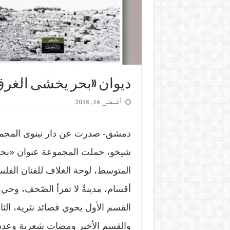
ديوان «بحر يخشى الغر
أغسطس 16, 2018
دمشق- صدرت عن دار نينوى المجموع
المتوسط، لوحة الغلاف للفنان الفل
أقسام، مدينةٌ لا تقرأ الصّحف، وحي
القسم الأول يحوي قصائد نثرية، ا
والقسم الأخير ومضات شعرية وعدد