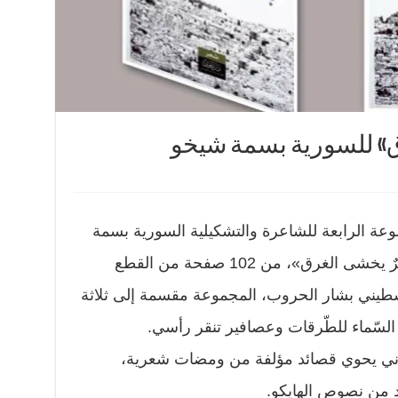
ق» للسورية بسمة شيخو
ة الرابعة للشاعرة والتشكيلية السورية بسمة
شيخو، حملت المجموعة عنوان «بحرٌ يخشى الغرق»، من 102 صفحة من القطع
سطيني بشار الحروب، المجموعة مقسمة إلى ثلاثة
 السّماء للطّرقات وعصافير تنقر رأسي.
لثاني يحوي قصائد مؤلفة من ومضات شعرية،
 من نصوص الهايكو.