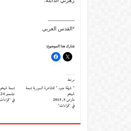
زهرتي الذابلة.
_________
*القدس العربي
شارك هذا الموضوع:
مرتبط
” شهقة ضوء ” للشاعرة السورية بسمة
بسمة شيخو 
شيخو
ديسمبر 24, 2015
مارس 5, 2015
في "قراءات
في "قراءات"