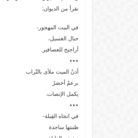
نقرأ من الديوان:
في البيت المهجور-
حبال الغسيل،
أراجيح للعصافير.
٭٭٭
أذنُ الميت ملأى بالتّراب
برعمٌ أخضرُ
يكمل الإنصات.
٭٭٭
في اتجاه القِبلة-
ظننتها ساجدة