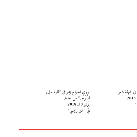
في شهقة شعر
نوري الجراح يبحر في “قارب إلى
لِسْبُوسْ” من جديد
"
يونيو 30, 2018
في "خبر رئيسي"