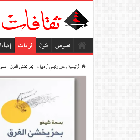
نصوص
فنون
قراءات
إضاء
الرئيسية
/
خبر رئيسي
/
ديوان «بحر يخشى الغرق» للسو