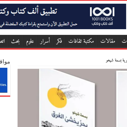
ات
مقالات
مكتبة ثقافات
فكر
أسرار
علوم
بحث
اتص
رية بسمة شيخو
مواق