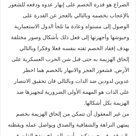
الصراع هو قدرة الخصم على إبهار عدوه ودفعه للشعور
بالإعجاب بخصمه وبالتالي بالعجز عن القدرة على
الوصول إلى مستواه وعادة ما تلجأ الدول الاستعمارية
وجيوشها وأجهزتها إلى فعل ذلك بأشكال وصور مختلفة
بهدف إفقاد الخصم ثقته بنفسه فعلا وفكرا وبالتالي
إلحاق الهزيمة به حتى قبل شن الحرب العسكرية على
الأرض, فشعور العجز والانبهار بالخصم هما اخطر
عدوين لدودين ضد الذات وبالتالي فان تحقيق الانتصار
على الذات هو المهمة الأولى الضرورية لتجهيزها ضد
الهزيمة بكل أشكالها.
من غير المعقول أن تتمكن من إلحاق الهزيمة بخصم
يمتهن النزاهة والشفافية والصدق ويواصل عمله ويقظته
بلا توقف في حين تكتفي أنت بالصراخ ونفخ الذات في