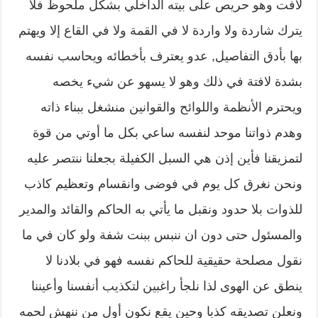
لافت وهو حريص على بيته الداخلي بشكل ملحوظ فلا
يترك شاردة ولا واردة لا في القمة ولا في القاع إلا ويهتم
بها بأدق التفاصيل, عدو يعترف بأخطائه ويحاسب نفسه
بشدة لافتة في ذلك وهو لا يسهو عن شيء يخصه
ويحترم الأنظمة واللوائح والقوانين منشغل ببناء ذاته
وهدم ذواتنا موحد لنفسه ساعي بكل ما أوتي من قوة
لتمزيقنا فأين إذن هي السبل الكفيلة بجعلنا ننتصر عليه
ونحن نغرق كل يوم في فوضى وانقسام وتعظيم كاذب
للذوات بلا حدود ونقبل ما يأتي به الحاكم والقائد والمدير
والمسئول حتى دون ان ننبس ببنت شفة ولو كان في ما
نقول مصلحة حقيقية للحاكم نفسه فهو في بلادنا لا
ينطق عن الهوى لذا نلجأ راغبين لتكذيب أنفسنا وأعيننا
ونعلن تصديقه كذبا وحين يقع نكون أول من ننهش لحمه