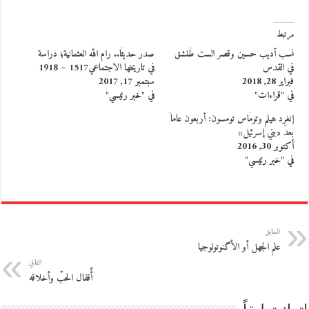
مرتبط
نسب أديب حسين وقصر الست طُنشق
صدر حديثًا.. رام الله العثمانية؛ دراسة
في القدس
في تاريخها الاجتماعي1517 – 1918
فبراير 28, 2018
سبتمبر 17, 2017
في "قراءات"
في "خبر رئيسي"
إنغرِد هيلم وتومَاس تومسون: أربعون عاماً
بعد «بني إسرئيل»
أكتوبر 30, 2016
في "خبر رئيسي"
السابق
علم الجهل أو الأگنوتولوجيا
التالي
أٌقفال الحبّ وأخلاقه