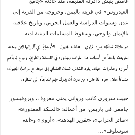
غامض ينبش ذاكرته القديمة، منذ حادثة «جامع
العيدروس» في قريته باليمن، وخروجه من القرية إلى
عدن وسنوات الدراسة والعمل الحزبي، وتاريخ علاقته
بالإيمان والوحي، وسقوط المسلمات الدينية لديه.
عبر علاقة شائكة، يسرد الراوي – لمخاطبه المجهول – الأوضاعَ التي آل إليها اليمن ومدنه
الجريحة، باحثاً عن أسباب هذا الخراب وجذوره في الفلسفة والتاريخ. ويبوح له بأهم
أسراره ومغامرات حياته. يقود الشغف غسان العثماني إلى موعد مع مراسله المجهول،
منساقاً خلف سحره الغامض، من دون أن يدرك حجم المفاجأة التي تنتظره.
حبيب سروري كاتب وروائي يمني معروف، وبروفيسور
جامعي في باريس، من أعماله: «الملكة المغدورة»،
«طائر الخراب»، «تقرير الهدهد»، «أروى» و«ابنة
سوسلوف»…