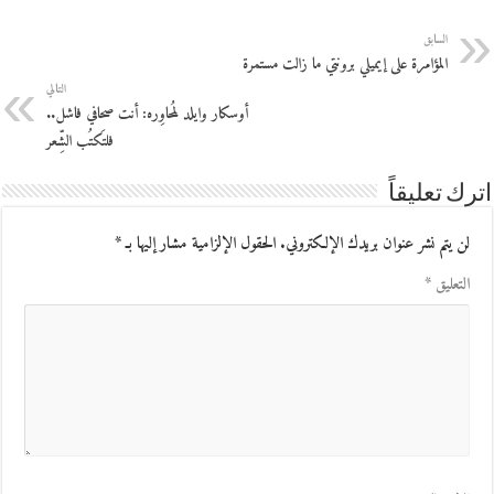
السابق
المؤامرة على إيميلي برونتي ما زالت مستمرة
التالي
أوسكار وايلد لمُحاوِره: أنت صحافي فاشل..
فلتَكتُب الشِّعر
اترك تعليقاً
لن يتم نشر عنوان بريدك الإلكتروني.
الحقول الإلزامية مشار إليها بـ
*
التعليق
*