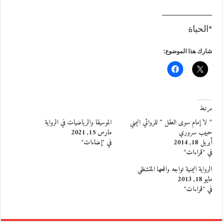
__________
*الحياة
شارك هذا الموضوع:
مرتبط
” لا إمام سوى العقل ” للروائي اليمني
الموسيقا والرياضيات في الرواية
حبيب سروري
مارس 15, 2021
أبريل 18, 2014
في "إضاءات"
في "قراءات"
الرواية اليمنية تواجه واقعها المتشظي
مايو 18, 2013
في "قراءات"