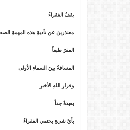
يقفُ الفقراءُ
معتذرينَ عن تأديةِ هذه المهمةِ الصع
الفقرَ طبعاً
المسافةُ بينَ السماءِ الأولى
وقرارِ اللهِ الأخيرِ
بعيدةٌ جداً
بأيّ شيءٍ يحتمي الفقراءُ