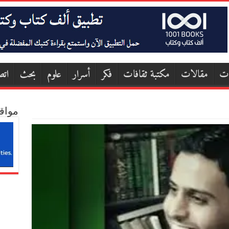
ات
مقالات
مكتبة ثقافات
فكر
أسرار
علوم
بحث
اتص
مواق