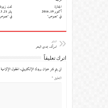
مرتبط
الجنازة
تحت زيتونة
أكتوبر 19, 2016
يناير 21, 2013
في "نصوص"
في "نصوص
السابق
امرأة.. بمدى البحر
اترك تعليقاً
لن يتم نشر عنوان بريدك الإلكتروني.
الحقول الإلزامية 
التعليق
*