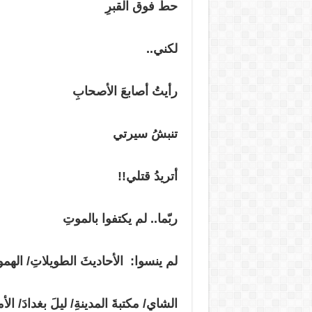
حطَّ فوق القبرِ
لكني..
رأيتُ أصابعَ الأصحابِ
تنبشُ سيرتي
أتريدُ قتلي!!
ربّما.. لم يكتفوا بالموتِ
لم ينسوا: الأحاديثَ الطويلاتِ/
الشاي/ مكتبةَ المدينةِ/ ليلَ بغدادَ/ ال