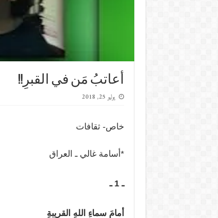
أعاتبُ مَن في القبرِ!!
يوليو 25, 2018
خاص- ثقافات
*أسامة غالي ـ العراق
ـ 1 ـ
أمامَ سماءِ اللهِ القريبةِ