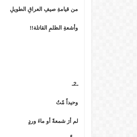
من قيامةِ صيفِ العراقِ الطويلِ
وأشعةِ الظلمِ القاتلة!!
ـ2ـ
وحيداً مّتُ
لم أرَ شمعةً أو ماءَ وردٍ