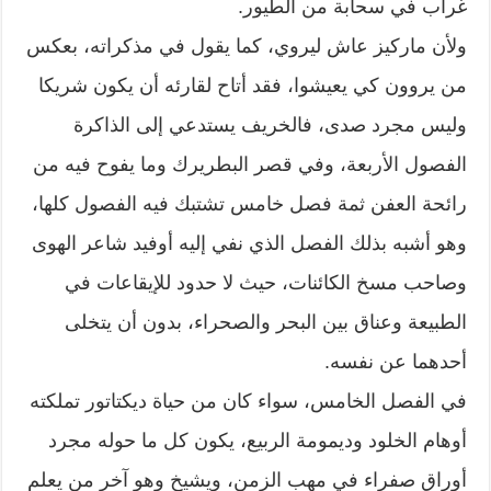
غراب في سحابة من الطيور.
ولأن ماركيز عاش ليروي، كما يقول في مذكراته، بعكس
من يروون كي يعيشوا، فقد أتاح لقارئه أن يكون شريكا
وليس مجرد صدى، فالخريف يستدعي إلى الذاكرة
الفصول الأربعة، وفي قصر البطريرك وما يفوح فيه من
رائحة العفن ثمة فصل خامس تشتبك فيه الفصول كلها،
وهو أشبه بذلك الفصل الذي نفي إليه أوفيد شاعر الهوى
وصاحب مسخ الكائنات، حيث لا حدود للإيقاعات في
الطبيعة وعناق بين البحر والصحراء، بدون أن يتخلى
أحدهما عن نفسه.
في الفصل الخامس، سواء كان من حياة ديكتاتور تملكته
أوهام الخلود وديمومة الربيع، يكون كل ما حوله مجرد
أوراق صفراء في مهب الزمن، ويشيخ وهو آخر من يعلم