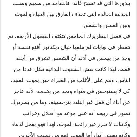
ببذورها التي قد تصبح غابة، فالقيامة من صميم وصلب
الجدلية الخالدة التي تحذف الفارق بين الحياة والموت
وبين الغسق والشفق.
في فصل البطريرك الخامس تتكثف الفصول الأربعة، ثم
تتقطر في نهايات لم يبلغها خيال ديكتاتور أقنع نفسه أو
وجد من يهمس في أذنه أن الشمس تشرق من أجله
فقط، لهذا كانت بعض الشعوب البدائية تقتل عددا من
الناس، وهم على الأغلب من الفقراء حين يموت السيد،
كي لا يستوحش في مثواه ويجد من يخدمه، لأنه عاجز
عن أداء أي فعل غير التلذذ بنرجسيته، وما من بطريرك
تصور في ربيعه أنه على موعد مع أطلال وخرائب
وكائنات لا تفرز غير رائحة الموت، لهذا فهو يعمل لدنياه
وكأنه يعيش أبدا، أما الموت فهو من نصيب الآخرين