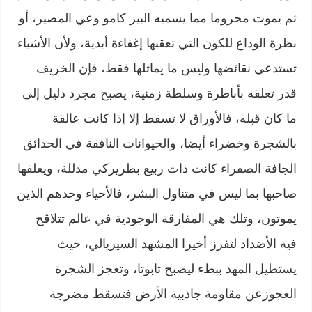
ثم يموت محروما مما يسميه البير كامو وعي المصير، أو
نظرة الوداع للكون التي تعقبها إغفاءة أبدية، ولأن الأشياء
تستدعي نقائضها وليس ما يماثلها فقط، فإن الخريف
قدر تعلقه بأباطرة وسلطة زمنية، يصبح مجرد دليل إلى
ما كان قبله، فالأوراق لا تسقط إلا إذا كانت عالقة
بالشجرة وخضراء أيضا، والحيوانات النافقة في الحدائق
الجافة الصفراء كانت ذات ربيع بطريركي مدللة، ويعلفها
صاحبها بما ليس في متناول البشر، فالأحياء وحدهم الذين
يموتون، وتلك هي المفارقة الوجودية في عالم تتلاقح
فيه الأضداد لتفرز أخيرا المشهد السيريالي، حيث
يستطيل المهد ببطء ليصبح تابوتا، وتعجز الشجرة
العجوزعن مقاومة جاذبية الأرض فتسقط مضرجة