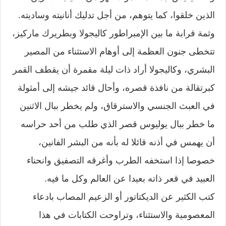
الذين خلقوا، كما يتوهم، من أجل تدليك أنانيته وساديته.
وثمة قرابة ما بين الإمبراطور كاليجولا وبطريرك ماركيز،
تتخطى جنون العظمة إلى أوهام الاستثناء من المصير
البشري، وكاليجولا أراد ذات ليلة مقمرة أن يقطف القمر
كبرتقالة من نافذة قصره، وأحال قائد جيشه إلى أمثولة
في العبث الجنسي والاسترقاق، ولم يخطر ببال الاثنين
ما خطر ببال يوليوس قصر الذي طلب من أحد حراسه
أن يهمس في أذنه قائلا له بأنه من البشر الفانين،
خصوصا إذا استخفه الطرب وأغرقه التصفيق وانحناء
العبيد في قعر ذاته بعيدا عن العالم وكل ما فيه.
كتب الكثير عن الديكتاتور أو الزعيم المصاب بادعاء
المعصومية والاستثناء، وتراوحت الكتابات في هذا