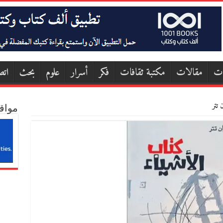
ات
مقالات
مكتبة ثقافات
فكر
أسرار
علوم
بحث
اتص
تتر
مواق