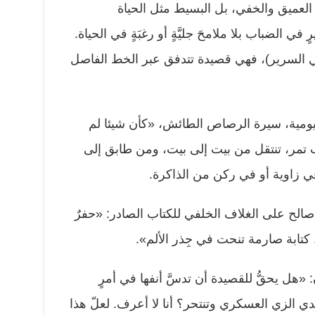
العميق والخفي، بل البسيط مثل الحياة
الضباب بلا ملامحَ جليَّةٍ أو رغبَةٍ في الحياة.
في السرير)، فهي قصيدة تتدفق عبر الخط الفاصل
ليومية، سيرة الرصاص الطائش، «كأن شيئا لم
تمر، تنتقل من بيت إلى بيت، ومن طابق إلى
 زاوية أو في ركن من الذاكرة.
صالح على الغلاف الخلفي للكتاب الصادر: «حفرٌ
كتابة صارمة تنحت في جِذر الألم».
 «هل يحقُّ للقصيدة أن تدسَّ أنفها في أمرٍ
تدي الزي العسكري وتنتحر؟ أنا لا أعرف. لعلّ هذا