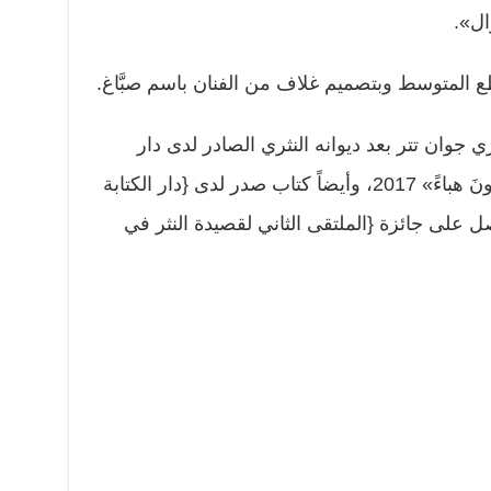
ال».
ي جوان تتر بعد ديوانه النثري الصادر لدى دار
أبابيل للنشر والتوزيع «الموتى يتكلّمونَ هباءً» 2017، وأيضاً كتاب صدر لدى {دار الكتابة
 في القاهرة عام 2010 وحصل على جائزة {الملتقى الثاني لقصيدة النثر في