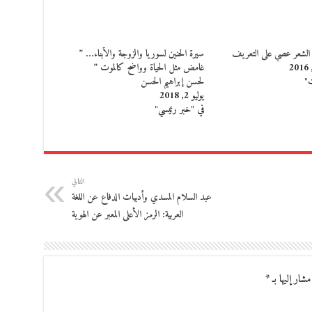
لشعر عصي على التعريف
سيرة الحنين لسوريا والزوجة والأبناء… ”
غامض مثل الحياة وواضح كالموت ”
ت"
لحسن إبراهيم الحسن
يوليو 2, 2018
في "خبر رئيسي"
التالي
عبد السلام المسدي وأدبيات الدفاع عن اللغة
العربية: الرمز الأعلى المعبر عن الهوية
مشار إليها بـ
*