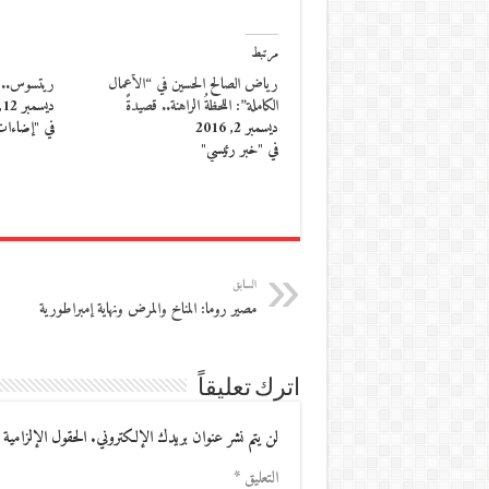
مرتبط
رياض الصالح الحسين في “الأعمال
ريتسوس.. ا
الكاملة”: اللحظةُ الراهنة.. قصيدةً
ديسمبر 12, 2016
ديسمبر 2, 2016
في "إضاءا
في "خبر رئيسي"
السابق
مصير روما: المناخ والمرض ونهاية إمبراطورية
اترك تعليقاً
لن يتم نشر عنوان بريدك الإلكتروني.
الحقول الإلزامية 
التعليق
*