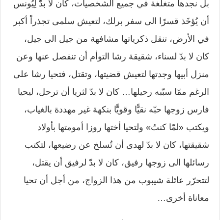
بل نجدها متغلغة في جميع الشخصيات، كان لا بدّ لِيُونس
أن يُؤخَذ قسرًا الى سفر برلك، لتعيش سلمى تجذراً أكبر
في الأرض، تنقل ذكرياتها مشافهة من جيل الى جيل،
كان لا بدّ لسناء، شقيقة رشا التوأم أن تنفصل عنها وعن
منزل أبيها وجدتها لتعيش قضيتها، وتقتل، فتحيا رشا على
الرغم ممّا سبّبه رحيلها… كان لا بدّ لثريا أن ترحل، ليحيا
فارس زوجها حبّه نقيًّا وقويًّا بنكهة غير مهددة بالغياب،
ويكتب «لمّا كنتُ» ولتحيا أختها روزا أمومتها بأولاد
شقيقتها، كان لا بدّ لهدى أن تُسلخ عن رضيعها، لتكتب
رسائلها الى زوجها رفيق، كان لا بدّ لرفيق أن يقتل،
لتتحرّر عائلة شيبوب من هذا الزواج، من أجل أن تحيا
معاناة أخرى…