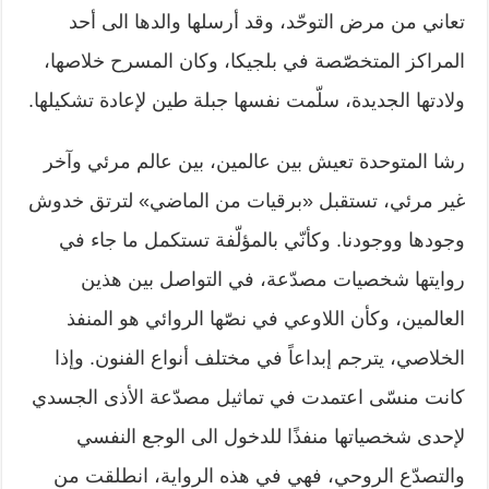
تعاني من مرض التوحّد، وقد أرسلها والدها الى أحد
المراكز المتخصّصة في بلجيكا، وكان المسرح خلاصها،
ولادتها الجديدة، سلّمت نفسها جبلة طين لإعادة تشكيلها.
رشا المتوحدة تعيش بين عالمين، بين عالم مرئي وآخر
غير مرئي، تستقبل «برقيات من الماضي» لترتق خدوش
وجودها ووجودنا. وكأنّي بالمؤلّفة تستكمل ما جاء في
روايتها شخصيات مصدّعة، في التواصل بين هذين
العالمين، وكأن اللاوعي في نصّها الروائي هو المنفذ
الخلاصي، يترجم إبداعاً في مختلف أنواع الفنون. وإذا
كانت منسّى اعتمدت في تماثيل مصدّعة الأذى الجسدي
لإحدى شخصياتها منفذًا للدخول الى الوجع النفسي
والتصدّع الروحي، فهي في هذه الرواية، انطلقت من