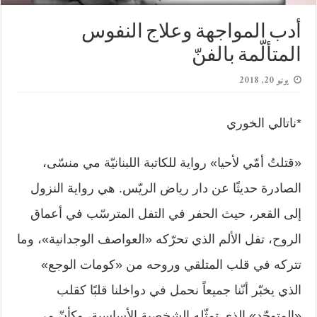
أدب المواجهة وعلاج النفوس
المتألّمة بالفنّ
يونيو 20, 2018
*ناتالي الخوري
«قتلتُ أمّي لأحيا» رواية للكاتبة اللبنانيّة مي منسّى،
الصادرة حديثًا عن دار رياض الريّس. هي رواية النزول
إلى القعر، حيث الحفر في التفل المترسّب في أعماق
الروح، تفل الألم الذي تحرّكه «العواصف الوجدانية»، وما
تتركه في قلب المتلقي وروحه من «كومات الوجع»
الذي يخبّر أنّنا جميعاً نحمل في دواخلنا قلبًا كقلب
«المتوحّد» الذي تمثّله الشخصية الأساسية، وكأنّ مي