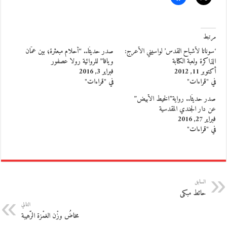
مرتبط
‘سوناتا لأشباح القدس’ لواسيني الأعرج:
صدر حديثًا.. “أحلام مبعثرة؛ بين عمّان
الذاكرة ولعبة الكتابة
ويافا” للروائية رولا عصفور
أكتوبر 11, 2012
فبراير 3, 2016
في "قراءات"
في "قراءات"
صدر حديثًا.. رواية”الخيط الأبيض”
عن دار الجندي المقدسية
فبراير 27, 2016
في "قراءات"
السابق
حائط مبكى
التالي
مخاضُ وزْن الغمْزة الرّهيبة