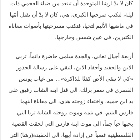
كان لا بدّ لرشا المتوحدة أن تبتعد من ضياء العجمي ذات
ليلة، لتكتب صرختها الكبرى، هي، كان لا بدّ أن تقتل أمّها
في ماضيها الأليم لتحيا، فتكتب مسرحيتها بأصوات معاناة
الكثيرين، في عين شمس وخارجها.
أربعة أجيال تعاني، والجدة سلمى حاضرة دائماً، تربي
الابن والحفيد وأحفاد الابن، لتبقي على رسالة الجذور
«كي لا تبقى الأض كفنًا للذاكرة»… من غياب يونس
القسري في سفر برلك، الى قتل ابنه الشاب رفيق على
يد ابن حميه، واختفاء زوجته هدى، الى معاناة ابنهما
فارس اليتيم، في يتمه وموت زوجته الشابة ثريا التي
يحبها حباً جماً، الى موت ابنة فارس التي لحقت القضية
الفلسطينية غصباً عن إرادة أبيها، الى الحفيدة(رشا) التي