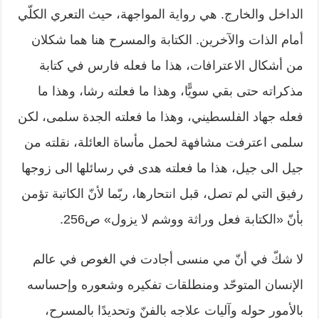
الداخل والخارج. هي رواية المواجهة، حيث التعري الكلّي
أمام الذات والآخرين. الكتابة والمسرح هنا هما شكلان
من أشكال الاعترافات، هذا ما فعله فارس في كتابة
مذكراته حتى بقي سويًّا، وهذا ما فعلته رشا، وهذا ما
فعله جهاد الفلسطيني، وهذا ما فعلته الجدة سلمى، لكن
سلمى اعترفت مشافهة لحمل مأساة العائلة، نقلته من
جيل الى جيل، هذا ما فعلته هدى في رسائلها الى زوجها
رفيق التي لم تصل، قبل انتحارها، ربّما لأنّ الكاتبة تؤمن
بأنّ «الكتابة فعل وراثة ووشم لا يزول» ص256.
لا شكّ في أنّ مي منسى أجادت في الغوص في عالم
الإنسان المتوحّد ومنطلقات تفكيره وشعوره وإحساسه
بالأمور حوله وآليات علاجه بالفنّ وتحديدًا بالمسرح،