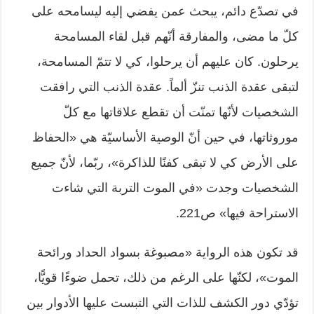
في تصدّع دائم، يبحث عمن يفضي إليه ليسامحه على
كلّ ما مضى، والمفارقة أنّهم قبل لقاء المسامحة
يرحلون. كان عليهم أن يرحلوا، كي لا تتمّ المسامحة،
لتبقى عقدة الذنب تنزّ ألماً. عقدة الذنب التي رافقت
الشخصيات لأنّها تمنّت أن تقطع علاقاتها مع كلّ
موروثاتها، في حين أنّ الوصية الأساسيّة هي «الحفاظ
على الأرض كي لا تبقى كفنًا للذاكرة»، ربّما، لأنّ جميع
الشخصيات وجدت «في الموت التربة التي شاءت
الاستراحة فيها» ص221.
قد تكون هذه الرواية «مصبوغة بسواد الحداد ورائحة
الموت»، لكنّها على الرغم من ذلك، تحمل ضوءًا قويًّا،
تؤدّي دور الكشف للذات التي التبست عليها الأدوار بين