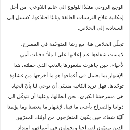
الوجع الروحي منفذًا للولوج الى عالم اللاوعي، من أجل
إمكانية علاج الترسبات العالقة وتاليًا اقتلاعها، كسبيل إلى
السعادة، إلى الخلاص.
تجلّى الخلاص هنا، مع رشا المتوحّدة في المسرح،
لامست شفاءها عند إعلانها على الملأ: «قتلت أمي
لأحيا»، حين جاهرت بشعورها بالذنب الذي حملته، هذا
الإشهار بما يعتمل في أعماقها هو ما أخرجها من غشاوة
توحّدها. فهل تريد الكاتبة منسّى أن توحي لنا بأنّ الحياة
هي مسرحيتنا الكبرى، نحن أبطالها، وعلينا أن نتوغّل الى
ذواتنا والصراخ بأعلى ما فينا، لإشهار ما يغضبنا وما يؤلمنا
آليّةَ شفاء، حين يكون المتفرّجون من أولئك المقرّبين
الذين يهتمّون لصراخنا ويحملون في أعماقهم امتداد