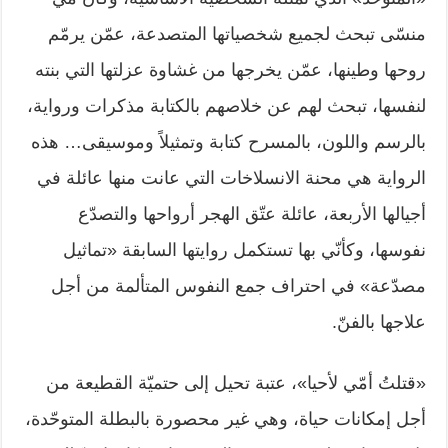
منسّى تبحث لجميع شخصياتها المتصدعة، عمّن يرمّم
روحها وطينها، عمّن يخرجها من غشاوة عزلتها التي بنته
لنفسها، تبحث لهم عن خلاصهم بالكتابة مذكرات ورواية،
بالرسم واللون، بالمسرح كتابة وتمثيلاً وموسيقى… هذه
الرواية هي محنة الانسلاخات التي عانت منها عائلة في
أجيالها الأربعة، عائلة عتّق الهجر أرواحها والتصدّع
نفوسها، وكأنّي بها تستكمل روايتها السابقة «تماثيل
مصدّعة» في احتراف جمع النفوس المتألمة من أجل
علاجها بالفنّ.
«قتلتُ أمّي لأحيا»، عتبة تحيل إلى حتميّة القطيعة من
أجل إمكانات حياة، وهي غير محصورة بالبطلة المتوحّدة،