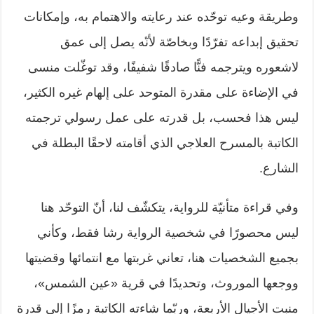
وطريقة وعيه توحّده عند رعايته والاهتمام به، وإمكانات
تحقيق إبداعه تفرّدًا وبخاصّة لأنّه يصل إلى عمق
لاشعوره ويترجمه فنًّا صادقًا شفيفًا، وقد توغّلت منسى
في الإضاءة على مقدرة المتوحد على إلهام غيره الكثير،
ليس هذا فحسب، بل قدرته على عمل رسولي ترجمته
الكاتبة بالمسرح العلاجي الذي أقامته لاحقًا البطلة في
الشارع.
وفي قراءة متأنيّة للرواية، يتكشّف لنا، أنّ التوحّد هنا
ليس محصورًا في شخصية الرواية رشا فقط، وكأني
بجميع الشخصيات هنا، تعاني غربتها مع انتمائها وقضيتها
ووجعها الموروث، وتحديدًا في قرية «عين الشمس»،
منبت الأجيال الأربعة، وربّما شاءته الكاتبة رمزًا إلى قدرة