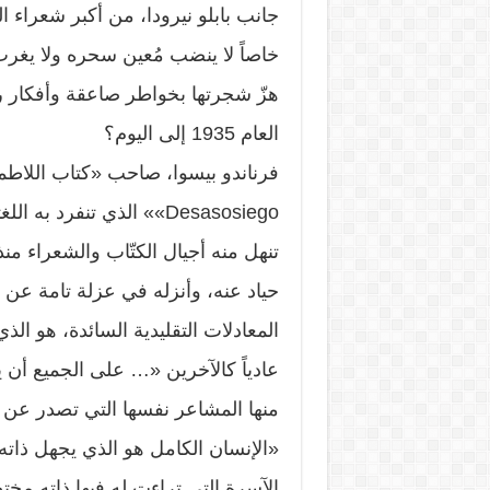
جانب بابلو نيرودا، من أكبر شعراء ا
خاصاً لا ينضب مُعين سحره ولا يغرب 
هزّ شجرتها بخواطر صاعقة وأفكار رائد
العام 1935 إلى اليوم؟
فرناندو بيسوا، صاحب «كتاب اللاطمأ
Desasosiego»» الذي تنفرد 
تنهل منه أجيال الكتّاب والشعراء منذ 
حياد عنه، وأنزله في عزلة تامة عن 
المعادلات التقليدية السائدة، هو ال
عادياً كالآخرين «… على الجميع أن ي
منها المشاعر نفسها التي تصدر عن 
«الإنسان الكامل هو الذي يجهل ذاته
الآسرة التي تراءت له فيها ذاته مخ