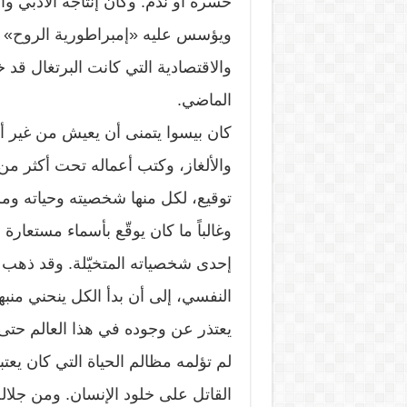
حسرة أو ندم. وكان إنتاجه الأدبي و
ويؤسس عليه «إمبراطورية الروح» ال
والاقتصادية التي كانت البرتغال قد خ
الماضي.
كان بيسوا يتمنى أن يعيش من غير أن
والألغاز، وكتب أعماله تحت أكثر من 
توقيع، لكل منها شخصيته وحياته وم
وغالباً ما كان يوقّع بأسماء مستعارة
إحدى شخصياته المتخيّلة. وقد ذهب ا
النفسي، إلى أن بدأ الكل ينحني منبهر
يعتذر عن وجوده في هذا العالم حتى 
لم تؤلمه مظالم الحياة التي كان يعت
القاتل على خلود الإنسان. ومن جلال