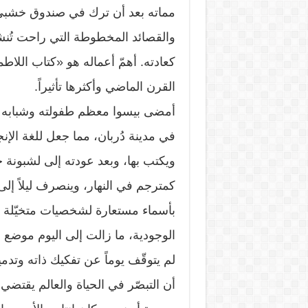
مماته بعد أن ترك في صندوق خشبي 
والقصائد المخطوطة التي راحت تُنشر ت
كعادته. أهمّ أعماله هو «كتاب اللاطمأ
القرن الماضي وأكثرها تأثيراً.
أمضى بيسوا معظم طفولته وشبابه في
في مدينة دُربان، مما جعل للغة الإنجلي
ويكتب بها، وبعد عودته إلى لشبون
كمترجم في النهار، وينصرف ليلاً إلى 
بأسماء مستعارة لشخصيات متخيّلة ي
الوجودية، ما زالت إلى اليوم موضع
لم يتوقّف يوماً عن تفكيك ذاته وتدمي
أن التبصّر في الحياة والعالم يقتض