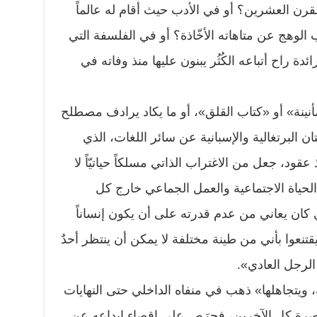
لقرن العشرين؟ أو في الأدب حيث أقام له عالماً
الوهج عن متاهاته الأخّاذة؟ أو في الفلسفة التي
ة راح أتباعه الكُثُر يبنون عليها منذ وفاته في
نينة» أو «كتاب القلق»، أو ما يكاد يرادف مصطلح
به اللغتان البرتغالية والإسبانية عن سائر اللغات، الذي
عقود، جعل من الاغتراب الذاتي مسلكاً حياتيّاً لا
الحياة الاجتماعية والعمل الجماعي خارج كل
ذي كان يعاني من عدم قدرته على أن يكون إنساناً
قتنعوا بأني من طينة مختلفة لا يمكن أن ينتظر أحدٌ
الرجل العادي».
، ويتجاهلها» ذهب في منفاه الداخلي حتى النهايات
تصِرة كل الآخرين، فحرَص على إقصاء إبداعه عن