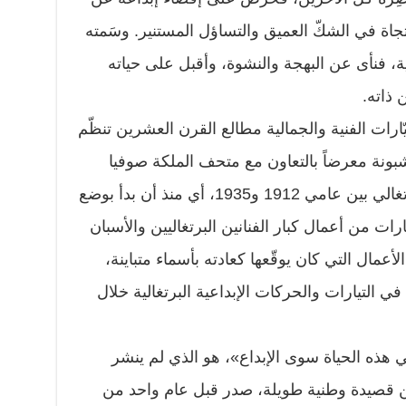
رتجاة في الشكّ العميق والتساؤل المستنير. وسَمته
ية، فنأى عن البهجة والنشوة، وأقبل على حياته
 ذاته.
ّارات الفنية والجمالية مطالع القرن العشرين تنظّم
ونة معرضاً بالتعاون مع متحف الملكة صوفيا
الإسباني يسترجع مشهدية الفن البرتغالي بين عامي 1912 و1935، أي منذ أن بدأ بوضع
ات من أعمال كبار الفنانين البرتغاليين والأسبان
مال التي كان يوقّعها كعادته بأسماء متباينة،
 التيارات والحركات الإبداعية البرتغالية خلال
هذه الحياة سوى الإبداع»، هو الذي لم ينشر
ن قصيدة وطنية طويلة، صدر قبل عام واحد من