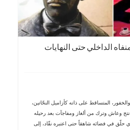
نفاه الداخلي حتى النهايات
والخفور، المتساقط على ذاته كأزاميل النحّاتين،
أنتج وعاش وترك من ألغاز ومفاجآت بعد رحيله
شعر الذي حلّق في فضائه شاهقاً حتى اعتبره نقّاد، إلى