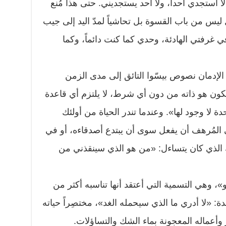
لا أستجدي أحداً، ولا أحد يستجديني. حتى هذا مُنع
ِل ليس من باب القسوة بل تحاشياً لمدّ اليد إلى جيب
ي غرفتي الهادئة، وحدي كما كنت دائماً، وكما
 الإدمان نصوص بيسّوا التائق إلى مدى الزمن
يكون هو ذاته من دون أي شرط، لا يلتزم أي قاعدة
دة لا وجود لها». وعندما تندر الحياة من أولئك
ى المُرهف أن يفعل سوى أن يبتدع أصدقاءه، أو في
الذي كان يتساءل: «من هو الذي سينقذني من
»، وهي التسمية التي أعتقد أنها تناسبه أكثر من
ة: «لا أدري ما الذي سيحمله الغد»، مختصِراً حياته
أعماله المعجونة بماء الشك والتساؤلات.