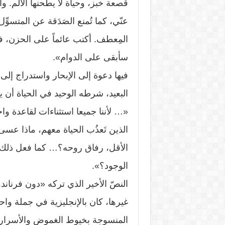
قصعة خبز، وحياة لا يطحنها الألم. وأ
عنّي، كما تُمنع الصَدَقة عن المتسوّ
المِعطف. أكتب عائماً على الحزن، ف
سأبقى على الدوام».
فيها دعوة إلى الإبحار واستدراج إلى
البعيد، شرطه الوحيد في الحياة أن 
«… لأننا جميعا استثناءات لقاعدة واح
الذين تَعذُب الحياة معهم، ماذا عس
الأقل، رفاق روحه؟… كما فعل ذلك 
الوجود؟».
النصّ الأخير الذي تركه «دون فرناندو
غيرها، كان بالإنجليزية في جملة واحد
المنسوجة بخيوط الغموض والأسرار و