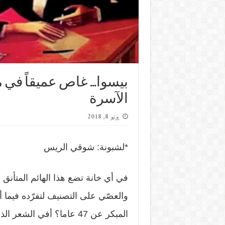
بيسوا… غاص عميقاً في م
الآسرة
يونيو 8, 2018
*لشبونة: شوقي الريس
في أي خانة تضع هذا الهائم المتأنق 
والعصّي على التصنيف لتفرّده فيما 
المبكر عن 47 عاما؟ أفي ال