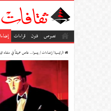
نصوص
فنون
قراءات
إضاء
الرئيسية
/
إضاءات
/
بيسوا… غاص عميقاً في منفاه الد