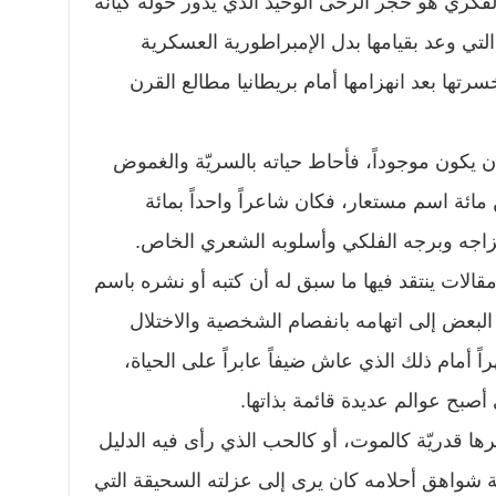
الفكري هو حجر الرحى الوحيد الذي يدور حوله كيانه
تي وعد بقيامها بدل الإمبراطورية العسكرية
سرتها بعد انهزامها أمام بريطانيا مطالع القرن
 يكون موجوداً، فأحاط حياته بالسريّة والغموض
مائة اسم مستعار، فكان شاعراً واحداً بمائة
زاجه وبرجه الفلكي وأسلوبه الشعري الخاص.
 مقالات ينتقد فيها ما سبق له أن كتبه أو نشره باسم
لبعض إلى اتهامه بانفصام الشخصية والاختلال
اً أمام ذلك الذي عاش ضيفاً عابراً على الحياة،
أصبح عوالم عديدة قائمة بذاتها.
برها قدريّة كالموت، أو كالحب الذي رأى فيه الدليل
ة شواهق أحلامه كان يرى إلى عزلته السحيقة التي