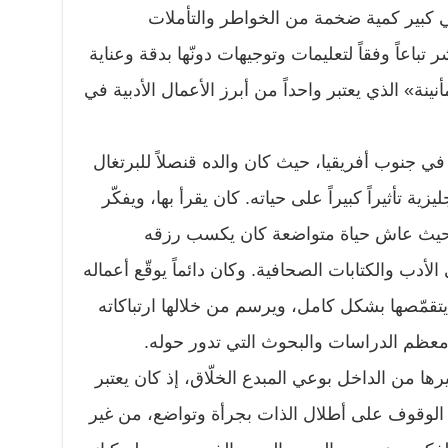
كبير كمية ضخمة من الخواطر والتأملات
باعاً وفقاً لتعليمات وتوجيهات دونّها بدقة وعناية
نينة» الذي يعتبر واحداً من أبرز الأعمال الأدبية في
 جنوب أفريقيا، حيث كان والده قنصلاً للبرتغال
زية تأثيراً كبيراً على حياته. كان يقرأ بها، ويفكّر
ة حيث عاش حياة متواضعة كان يكسب رزقه
الأدب والكتابات الصحافية. وكان دائماً يوقّع أعماله
تقمّصها بشكل كامل، ويرسم من خلالها ارتباكاته
 معظم الدراسات والبحوث التي تدور حوله.
رها من الداخل بوعي المبدع الخلّاق، إذ كان يعتبر
ي الوقوف على أطلال الذات بجرأة وتواضع، من غير