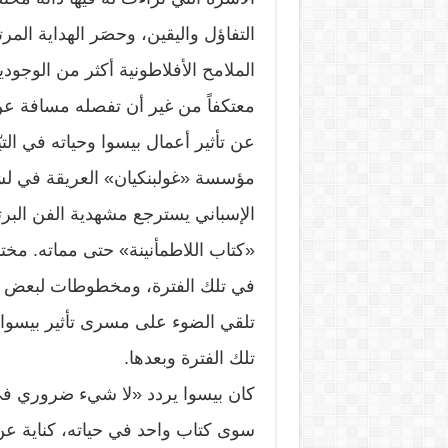
التفاؤل واليقين، وحصَر الهداية الم
الملامح الأفلاطونية أكثر من الوجود
معتكفاً من غير أن تفصله مسافة عن
عن تأثير أعمال بيسوا وحياته في التي
مؤسسة «غولبنكيان» العريقة في لشب
«كتاب اللاطمأنينة» حتى مماته. مختار
في تلك الفترة، ومخطوطات لبعض الأع
تلقي الضوء على مسرى تأثير بيسوا في
تلك الفترة وبعدها.
كان بيسوا يردد «لا شيء ضروري في 
سوى كتاب واحد في حياته، كناية ع