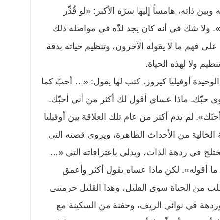
بين ذاته، هامساً إليها سرّه الأكبر: «لو قُدِّر
». ولا شك في أنه كان يجد لذّة في مواصلة ذلك
 على فهم ما لا يقوله الآخرون، وتنظيم حياته بدقة
تنظيم ولا لهذه الحياة.
الوحيدة أوفيليا كيروز، كتب لها يقول: «… أحبّ كما
 حبّك. ماذا عساي أقول لك أكثر من أني أحبّك.
حبّك». لم تدم أكثر من عام تلك العلاقة بين أوفيليا
ة الخالية من الأحداث الظاهرة، ويروي قصته التي
ختلج في ردهة الذات، ويدلي باعترافاته التي «…
 ما أقوله». لكن ماذا عساه يقول أكثر وأعمق
ب من الحياة سوى القليل، وهذا القليل حرمتني
ردهة في نوائي الريف، وحفنة من السكينة مع