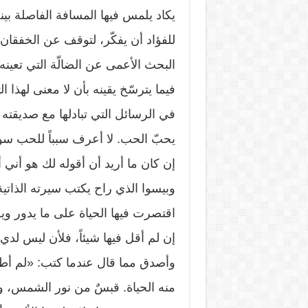
يكاد يلمس فيها المسافة الفاصلة بينه و
للفؤاد أن يفكّر، لتوقف عن الخفقان
البحث الأعمى عن الضالّة التي تعينه
فيما يترسّخ يقينه بأن لا معنى لهذا ال
في الرسائل التي تبادلها مع صديقته 
يحبّ الحب. لا أعرف سبباً للحب سوى
إن كان ما أريد أن أقوله لك هو أني أ
وبيسوا الذي راح يكتب سيرته الذاتي
اقتصرت فيها الحياة على ما يدور وي
إن لم أقل فيها شيئاً، فلأن ليس لدي
وأصدق مما قال عندما كتب: «لم أطل
منه الحياة. قبسٌ من نور الشمس، و