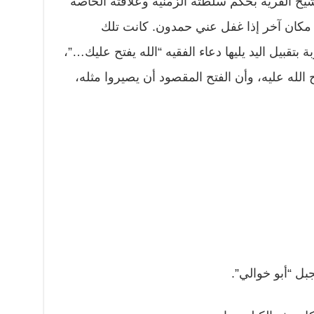
ر شيخ القرية بحكم سلطته الزمنية وعلاقته الخاصة
 مكان آخر إذا غفل عني حمدون. كانت تلك
تقبيل اليد يليها دعاء الفقيه “الله يفتح عليك…”،
 الله عليه، وأن الفتح المقصود أن يصيروا مثله،
بل “أبو خوالي”.