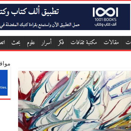
ات
مقالات
مكتبة ثقافات
فكر
أسرار
علوم
بحث
اتص
مواق