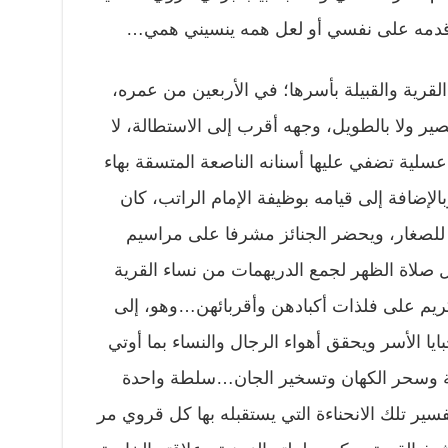
، أقدمه على نفسي أو لعل همه ينسيني همي…
لقرية والقبيلة بأسرها؛ في الأربعين من عمره،
ير ولا بالطويل، وجهه أقرب إلى الاستطالة، لا
 عسلية تضفي عليها أسنانه الناصعة المتسقة بهاء
الإضافة إلى قيامه بوظيفة الإمام الراتب، كان
 للصغار، ويحضر الجنائز مشرفا على مراسيم
بل صلاة الظهر لجمع الدريهمات من نساء القرية
كريم على فلذات أكبادهن وأقربائهن…وهو، إلى
ا الأسر ويحقق أهواء الرجال والنساء بما أوتي
 وسحر الكهان وتسخير الجان…سلطة واحدة
ير تلك الانحناءة التي يستقبله بها كل قروي مر