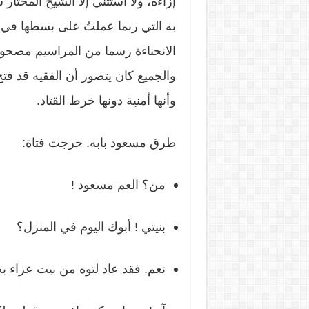
إزاءه، ولا أستثني إلا الشيخ المختا
به التي ربما عملتُ على بسطها في
الانحناءة رسما من المراسيم مصحوبة ب
والجميع كان يتصور أن الفقيه قد فتح
وأنها أمنية دونها خرط القتاد.
طرق مسعود بابه. خرجت فتاة:
من؟ العم مسعود !
بنيتي ! أبوك اليوم في المنزل؟
نعم. فقد عاد لتوه من بيت عزاء بج