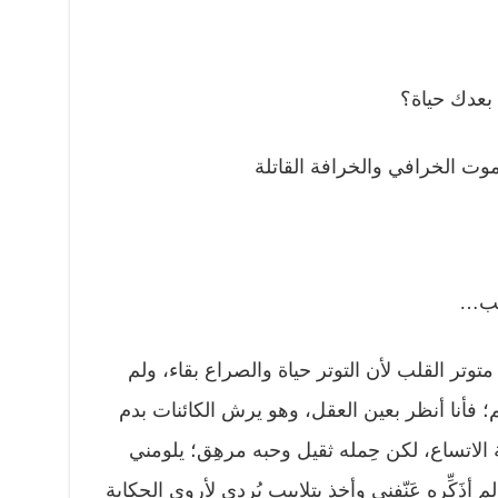
بعدك حياة؟
الموت الخرافي والخرافة القاتلة
قلب…
وتر القلب لأن التوتر حياة والصراع بقاء، ولم
فأنا أنظر بعين العقل، وهو يرش الكائنات بدم
 الاتساع، لكن حِمله ثقيل وحبه مرهِق؛ يلومني
ذَكِّره عَنّفني وأخذ بتلابيب بُردي لأروي الحكاية