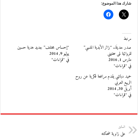
شارك هذا الموضوع:
مرتبط
صدر حديثًا.. “زائر الأبدية المنسي”
“إحساس مختلف” جديد هدية حسين
للروائية لمى سخنيني
يوليو 9, 2014
مارس 1, 2016
في "قراءات"
في "قراءات"
حميد دباشي يقدم مرافعة فكرية عن روح
الربيع العربي
أبريل 30, 2014
في "قراءات"
السابق
على زاوية ضحكته