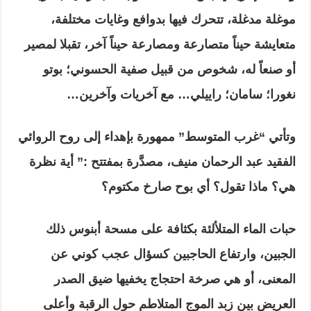
موغلة مدغلة، تتحرك فيها بدوافع وغايات مختلفة،
متعايشة حيناً متصارعة ومصارعة حيناً آخر، تقبلا لمصير
أو صنعاً له، شخوص من قبيل صفية الحسوني؛ بوتو
نغورا؛ سامان؛ راييلي… مع آخريات وآخرين…
وتأتي “غرب المتوسط” ممهورة بإهداء إلى روح الروائي
الفقيد عبد الرحمان منيف، مصدَّرة بمفتتح :” أية نظرة
هي؟ ماذا تقول؟ أي بوح صارخ مكتوم؟
حبات الماء المتلألئة بكثافة على مسحة أبنوس ذلك
الجبين، وارتفاع الحاجبين كسؤال عجب كوني عن
المعنى، أو هي صرخة احتجاج يخفيها ضيق الصدر
العريض بين زبد الموج المتلاطم حول الرقبة وأعلى