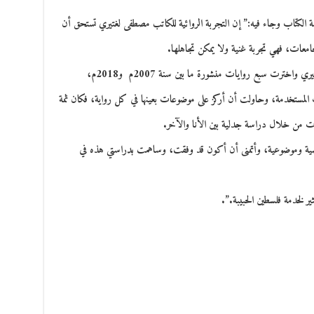
 الكتاب وجاء فيه:” إن التجربة الروائية للكاتب مصطفى لغتيري تستحق أن
لجامعات، فهي تجربة غنية ولا يمكن تجاهلها.
تناولت في دراستي هذه الفن الروائي لدى مصطفى لغتيري واخترت سبع روايات منشورة ما بين سنة 2007م و2018م،
المستخدمة، وحاولت أن أركز على موضوعات بعينها في كل رواية، فكان ثمة
ت من خلال دراسة جدلية بين الأنا والآخر.
مية وموضوعية، وأتمنى أن أكون قد وفقت، وساهمت بدراستي هذه في
ير لخدمة فلسطين الحبيبة.”.