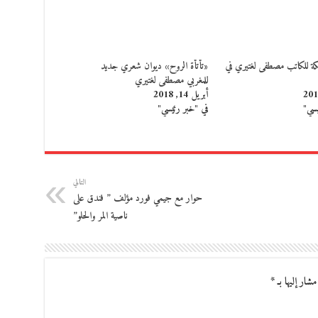
ة للكاتب مصطفى لغتيري في
«تأتأة الروح» ديوان شعري جديد
للمغربي مصطفى لغتيري
أبريل 14, 2018
يسي"
في "خبر رئيسي"
التالي
حوار مع جيمي فورد مؤلف ” فندق على
ناصية المر والحلو”
مشار إليها بـ
*