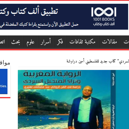
ات
مقالات
مكتبة ثقافات
فكر
أسرار
علوم
بحث
اتص
يل السردي” كتاب جديد للفلسطيني أمين دراوشة
مواق