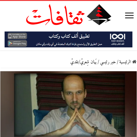
الرئيسية
/
خبر رئيسي
/
بَيان شِعريّ/نقديّ