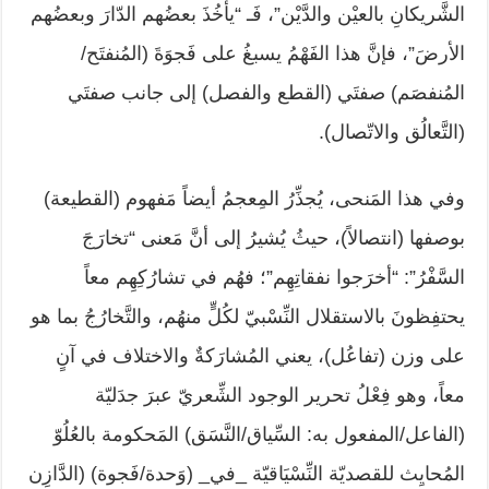
الشَّريكانِ بالعيْن والدَّيْن”، فَـ “يأخُذَ بعضُهم الدّارَ وبعضُهم
الأرضَ”، فإنَّ هذا الفَهْمُ يسبغُ على فَجوَةَ (المُنفتَح/
المُنفصَم) صفتَي (القطع والفصل) إلى جانب صفتَي
(التَّعالُق والاتّصال).
وفي هذا المَنحى، يُجذِّرُ المِعجمُ أيضاً مَفهوم (القطيعة)
بوصفها (انتصالاً)، حيثُ يُشيرُ إلى أنَّ مَعنى “تخارَجَ
السَّفْرُ”: “أخرَجوا نفقاتِهِم”؛ فهُم في تشارُكِهِم معاً
يحتفِظونَ بالاستقلال النِّسْبيّ لكُلٍّ منهُم، والتَّخارُجُ بما هو
على وزن (تفاعُل)، يعني المُشارَكةٌ والاختلاف في آنٍ
معاً، وهو فِعْلُ تحرير الوجود الشِّعريّ عبرَ جدَليّة
(الفاعل/المفعول به: السِّياق/النَّسَق) المَحكومة بالعُلُوّ
المُحايِث للقصديّة النِّسْيَاقيّة _في_ (وَحدة/فَجوة) (الدَّازِن