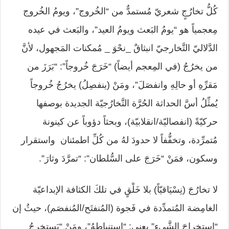
كُلُّ تخارُجٍ شعريّ مُستمدٌّ من “الخُروج”، ويومُ الخُروج
مِعجمياً هو “يومُ البَعث ويومُ العيد”، والبَعث في عيده
الدَّلاليّ التَّخارجيّ انبثاقٌ _نحْوَ _ مُمكنات المَجهول، لأنَّ
من يخرُجُ (في المِعجم أيضاً) “خَرَجَ خُروجاً”: “بَرَزَ من
مَقرِّهِ أو حالِهِ وانفصَلَ”، ومَنْ (ينفصِلُ) يخرُجُ خُروجاً
يُمثِّلُ أسَّ الحداثة الحُرَّة التَّخارُجيّة الجديدة بوصفها
حركيّةً (انفصاليّة/انقلابيّة)، وبحثاً دؤوباً عن كينونة
مُتمرِّدة، وتخفُّفاً لا حدودَ لهُ من كُلِّ اطمئنان واستقرار
وسكون، فمَنْ “خَرَجَ على السُّلطان”: “تمرَّدَ وثارَ”.
لا تخارُجَ (نِسْيَاقيّاً) بلا خَلْقٍ في تلكَ الكثافة الإبداعيّة
الغامِضة المُتمدِّدة في فَجوة (المُنفتَح/المُنفصَم)، حيثُ إن
“استخراجَ الشَّيء” يعني: “استنباطهُ”، ومَنْ “يَستخرِجُ