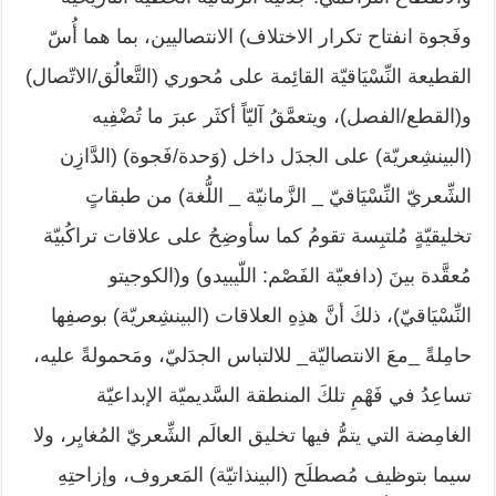
وفَجوة انفتاح تكرار الاختلاف) الانتصاليين، بما هما أُسّ
القطيعة النِّسْيَاقيّة القائِمة على مُحوري (التَّعالُق/الاتّصال)
و(القطع/الفصل)، ويتعمَّقُ آليّاً أكثَر عبرَ ما تُضْفِيه
(البينشِعريّة) على الجدَل داخل (وَحدة/فَجوة) (الدَّازِن
الشِّعريّ النِّسْيَاقيّ _ الزَّمانيّة _ اللُّغة) من طبقاتٍ
تخليقيّةٍ مُلتبِسة تقومُ كما سأوضِحُ على علاقات تراكُبيّة
مُعقَّدة بينَ (دافعيّة الفَصْم: اللّيبيدو) و(الكوجيتو
النِّسْيَاقيّ)، ذلكَ أنَّ هذِهِ العلاقات (البينشِعريّة) بوصفِها
حامِلةً _معَ الانتصاليّة_ للالتباس الجدَليّ، ومَحمولةً عليه،
تساعِدُ في فَهْمِ تلكَ المنطقة السَّديميّة الإبداعيّة
الغامِضة التي يتمُّ فيها تخليق العالَم الشِّعريّ المُغايِر، ولا
سيما بتوظيف مُصطلَح (البينذاتيّة) المَعروف، وإزاحتِهِ