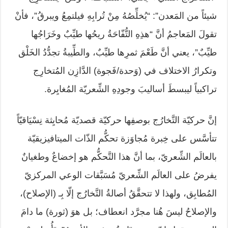
شيئاً من المَعدن”: “يُخلِّصُهُ مِنْ تُرابِهِ فيلتمِعُ ويبرقُ”، فأنْ
تقولَ المَعاجمُ أنَّ “هذِهِ التُّفّاحَةُ ريحُها طيِّبٌ وخَرَاجُها
طيِّبٌ”، يعني أنَّ طَعْمَ ثمرِها طيِّبٌ، والطِّيبةُ تجدُّدُ الخَلْق
وتكرارُ الاختلاف في (وَحدة/فَجوة) الدَّازِن المُتخارِج
تراكبياً ليبسطَ أساليبَ وجودِهِ الشِّعريّة المُغايِرة.
إنَّ حركيّة التَّخارُج بوصفِها حركيّة قصديّة مُحايِثة نِسْيَاقيّاً
تتأسَّس على خِبرة مُجاوَزة تحكُّم الذّات الميتافيزيقيّة
بالعالَم الشِّعريّ، بما أنَّ هذا التَّحكُّم هو إخضاعٌ وطغيانٌ
يفرضُ على العالَم الشِّعريّ مُسَبَّقات الوعي المركزيّ
المُطابِق، ولهذا لا تتحقَّقُ أصالةُ التَّخارُج إلّا بِـ (الإصلاح)،
والإصلاحُ ليسَ هُنا مجرَّد انعطاف؛ بل هوَ (ثورة) ما دامَ