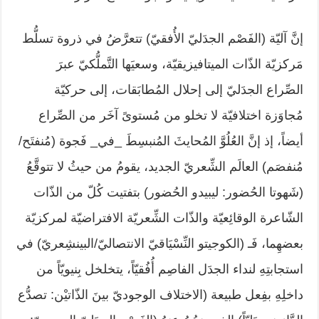
إنَّ آليّة (الفَصْم الجدَليّ الأُفقيّ) تتعرَّضُ في ذروة تسلُّط
مَركزيّة الذّات الميتافيزيقيّة، وسعيَها التَّملُّكيّ عبرَ
الصِّراع الجدَليّ إلى إحلال المُطابَقات، إلى حركيّة
مُجاوَزة اختلافيّة لا تخلو من مُستوىً آخَر من الصِّراع
أيضاً، إذ إنَّ العُلُوَّ المُحايثَ المُنبسِطَ _في_ فَجوة (مُنفتَح/
مُنفصَم) العالَم الشِّعريّ الجديد، يقومُ من حيثُ لا تتوقَّعُ
(شَهوتا الحُضور: ليبيدو الحُضور) بتفتيت كُلّ من الذّات
الشّاعرة الوقائِعيّة والذّات الشِّعريّة الافتراضيّة لمركزيّة
بعضهِما، فَـ (الكوجيتو النِّسْيَاقيّ الانتصاليّ/البينشِعريّ) في
استجابتِهِ لنداء الجدَل الفاصِم أُفُقيّاً، يتخلخل بِنيويّاً من
داخلِهِ بفِعل طبيعة (الاختلاف الوجوديّ بينَ الذّاتيْن: تصدُّع