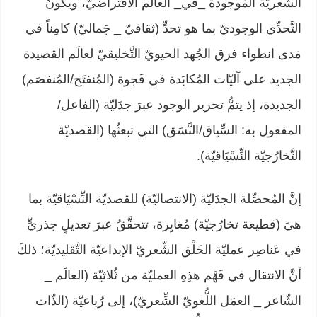
الشِّعريّة المَوجودة _في_ العالَم الافتراضيّ، ويكونُ
التَّحدِّي الوجوديّ بما هو تحدٍّ (ثقافيّ _ جَماليّ) كامِناً في
مَدى انطواء فرق الجُهد الحيويّ التَّخليقيّ لعالَم القصيدة
الجديد على آليّات المُكابَدة في فَجوة (المُنفتَح/المُنفصَم)
الجديدة، إذ يتمُّ تحرير الوجود عبرَ جدَليّة (الفاعل/
المفعول به: السِّياق/النَّسَق) التي تبعثُها (القصديّة
التَّخارُجيّة النِّسْيَاقيّة).
إنَّ المُحصِّلة الجدَليّة (الانتصاليّة) للقصديّة النِّسْيَاقيّة بما
هيَ (قطيعة تخارُجيّة) مُغايِرة، تتحقَّقُ عبرَ تعديلٍ جذريٍّ
في عَناصِر عمليّة الخَلْق الشِّعريّ الإبداعيّة التَّقليديّة؛ ذلكَ
أنَّ الانتقال في فَهْم هذِهِ العمليّة من ثُلاثيّة (العالَم _
الشّاعر _ العمَل اللُّغويّ الشِّعريّ)، إلى رُباعيّة (الذّات