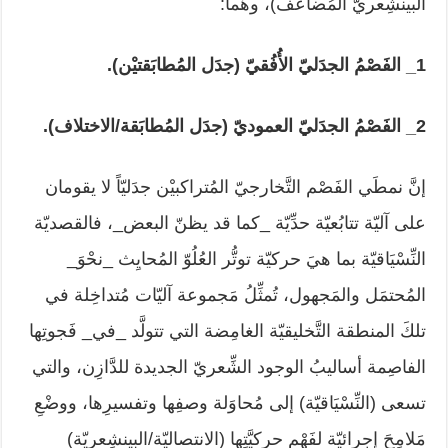
البينشِعريّ المُضاعَف)، وهُما:
1_ الفَصْمُ الجدَليّ الأُفُقيّ (جدَل المُطابَقتيْن).
2_ الفَصْمُ الجدَليّ العموديّ (جدَل المُطابَقة/الاختلاف).
إنَّ نمطَي الفَصْم التَّخارجيّ المُتراكبيْن جدَليّاً لا يقومان
على آليّة تتابُعيّة حدِّيّة _كما قد يظنّ البعض_، فالقصديّة
النِّسْيَاقيّة بما هيَ حركيّة توتُّر العُلُوّ المُحايِث _نحْوَ_
المُحتمَل والمَجهول، تُمثِّلُ مَجموعة آليّات مُتداخِلة في
تلكَ المنطقة التَّخليقيّة الغامِضة التي تتولَّد _في_ فَجوتِها
الفاصِمة أساليبُ الوجود الشِّعريّ الجديدة للدَّازِن، والتي
تسعى (النِّسْيَاقيّة) إلى مُحاوَلة وصفِها وتفسيرِها، ووضْعِ
مَلامِحَ إجرائيّة لفَهْمِ حركيَّتِها (الانتصاليّة/البينشِعريّة)