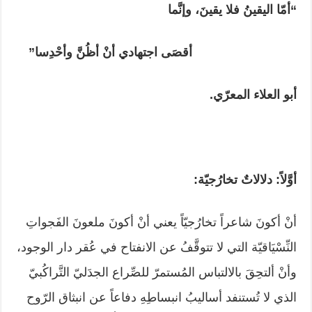
“أمّا اليقينُ فلا يقينَ، وإنَّما
أقصَى اجتهادي أنْ أظُنَّ وأحْدِسا”
أبو العلاء المعرّي.
أوَّلاً: دلالاتٌ تخارُجيّة:
أنْ أكونَ شاعراً تخارُجيّاً يعني أنْ أكونَ ملعونَ الفَجواتِ
النِّسْيَاقيّة التي لا تتوقَّفُ عن الانفتاح في عُقر دار الوجود،
وأنْ ألتحِقَ بالالتباس المُستمرّ للصِّراع الجدَليّ التَّراكُبيّ
الذي لا تُستنفد أساليبُ انبساطِهِ دفاعاً عن انبثاق الرّوح