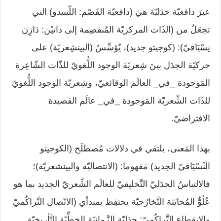
عبرَ دافعيّة جدَليّة هيَ (دافعيّة الفَصْم: اللّيبيدو) التي
تجعَلُ من (الذّات المركزيّة المُنفصِمة إلى ذاتيْن: دَازِن
نِسْيَاقيّ): (كوجيتو جديد)، يُؤسِّسُ (البينشِعريّة) على
حركيّة الجدَل بينَ شِعريّة الوجود اللُّغويّ للذّات الشّاعِرة
المَوجودة _في_ العالَم الوقائعيّ، وشِعريّة الوجود اللُّغويّ
للذّات الشِّعريّة المَوجودة _في_ عالَم القصيدة
الافتراضيّ.
بهذا المَعنى، يلتقي في دلالات مُصطلَح (الكوجيتو
النِّسْيَاقيّ الجديد) مَفهوما: (الانتصاليّة والبينشعريّة)؛
فالالتباسُ الجدَليّ التَّخليقيّ للعالَم الشِّعريّ الجديد بما هو
عُلُوُّ المُحايَثة التَّخارُجيّة يحتفِظ بمبدأي (الاتّصال التَّراكُميّ
والانقطاع التَّراكُميّ: جدَليّة الزَّمانيّة الخطِّيّة التَّأريخيّة