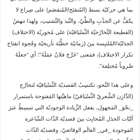
بما هي حركيّة بسط (المُنفتَح/المُنفصَم) على صِراع لا
يكفُّ عن الجذْبِ والطَّيّ، والنَّبذ والتَّشتيتِ، ولهذا تنهضُ
(القطيعة التَّخارُجيّة النِّسْيَاقيّة) على مُحوريّة (الاختلاف)
الجدَليّة/المُلتبِسة بينَ (زمانيّة خطِّيّة تأريخيّة وفَجوة انفتاح
تكرار الاختلاف)، فمَعنى “خَرَّجَ فلانٌ عمَلَهُ”؛ أي “جعلَهُ
ضُروباً مُختلِفة”.
وعلى هذا النَّحو، تكتسِبُ القصديّة النِّسْيَاقيّة لتخارُج
(الدَّازِن الشِّعريّ النِّسْيَاقيّ) ماهيَّتها المَفتوحة باستمرار
_نحْوَ_ المَجهول، بفعل الزِّيادة الوجوديّة التي تنبسِطُ عبرَ
آليّات الجدَل المُحايِث بينَ قصديّة الذّات الشّاعرة
المَوجودة _في_ العالَم الوقائعيّ، وقصديّة الذّات