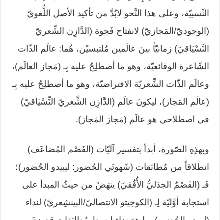
النِّسبيّة، وعلى هذا النَّحو لابُدَّ من تأكيد الأصل اللُّغويّ
(الوجوديّ/المَجازيّ) لانفتاح فَجوة (الدَّازِن الشِّعريّ
النِّسْيَاقيّ) زمانيّاً بينَ عالَمين مُلتبسيْن، هُما: عالَم الذّات
الشّاعرة الوقائعيّة، وهو ما أصطلِحُ عليه بِـ (مَجاز العالَم)،
وعالَم الذّات الشِّعريّة الافتراضيّة، وهو ما أصطلِحُ عليه بِـ
(عالَم المَجاز)، ليكونَ عالَم (الدَّازِن الشِّعريّ النِّسْيَاقيّ)
في اصطلاحي هو عالَم (مَجاز المَجاز).
وبهذِهِ الصّورة، أبدأ بتفسير آليّات (الفَصْم المُضاعَف)
انطلاقاً من مُطابَقات (شَهوتَي الحُضور: ليبيدو الحُضور)؛
فَـ (الفَصْمُ الجدَليُّ الأُفُقيّ) ينهَضُ من حيثُ المبدأ على
استجابة أوَّليّة لِـ (الكوجيتو الانتصاليّ/البينشِعريّ) لنداء