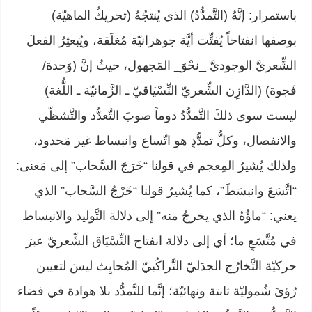
باستمرار: إنَّهُ (التَّمدُّدُ) الذي يُنتجُهُ (تحريكُ الماهيّة)
بوصفها انفتاحاً يُفتِّت أيَّة جوهرانيّة مُغلَقة، ويُبعثِرُ الفعلَ
الشِّعريَّ الوجوديَّ _نحْوَ_ المَجهول، حيثُ إنَّ (وَحدة/
فَجوة) (الدَّازِن الشِّعريّ النِّسْيَاقيّ ـ الزَّمانيّة ـ اللُّغة)
ليست سوى ذلكَ التَّمدُّدُ دوماً صوبَ التَّعدُّد والتَّشظّي
والانفصال، وكلُّ تمدُّدٍ هو اتّساع وانبساط غير مَحدود،
ولذلك يُشيرُ المِعجم في قولنا “خَرَجَ السَّحاب” إلى مَعنى:
“اتَّسَعَ وانبسَطَ”، كما يُشيرُ قولنا “خَرْجُ السَّحاب” الذي
يعني: “ماؤُهُ الذي يخرجُ منه” إلى دلالة التَّوليد والانبساط
في مُتَّسَعٍ ما؛ أي إلى دلالة انفتاح النِّسْيَاق الشِّعريّ عبرَ
حركيّة التَّخارُج الجدَليّ التَّراكُبيّ المُحايِث ليسَ لتعيين
رُؤىً شُموليّة ثابتة ونهائيّة؛ إنَّما للتَّمدُّد بلا هوادة في فضاء