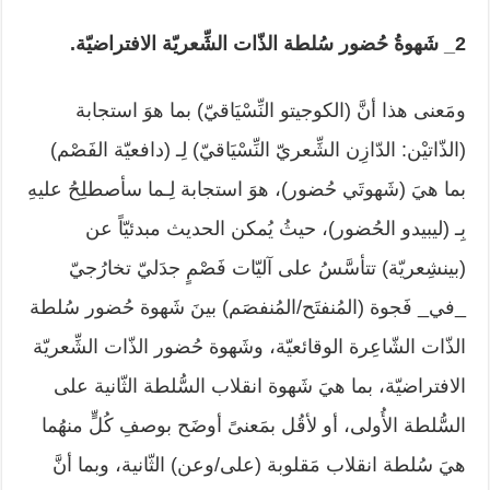
2_ شَهوةُ حُضور سُلطة الذّات الشِّعريّة الافتراضيّة.
ومَعنى هذا أنَّ (الكوجيتو النِّسْيَاقيّ) بما هوَ استجابة
(الذّاتيْن: الدّازِن الشِّعريّ النِّسْيَاقيّ) لِـ (دافعيّة الفَصْم)
بما هيَ (شَهوتَي حُضور)، هوَ استجابة لِـما سأصطلِحُ عليهِ
بِـ (ليبيدو الحُضور)، حيثُ يُمكن الحديث مبدئيّاً عن
(بينشِعريّة) تتأسَّسُ على آليّات فَصْمٍ جدَليّ تخارُجيّ
_في_ فَجوة (المُنفتَح/المُنفصَم) بينَ شَهوة حُضور سُلطة
الذّات الشّاعِرة الوقائعيّة، وشَهوة حُضور الذّات الشِّعريّة
الافتراضيّة، بما هيَ شَهوة انقلاب السُّلطة الثّانية على
السُّلطة الأُولى، أو لأقُل بمَعنىً أوضَح بوصفِ كُلٍّ منهُما
هيَ سُلطة انقلاب مَقلوبة (على/وعن) الثّانية، وبما أنَّ