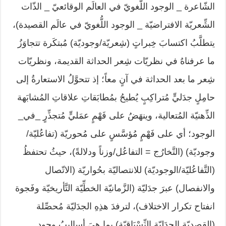
الشّاعرة _ الوجود اللُّغويّ في العالَم الوقائعيّ _ الذّات
الشِّعريّة الافتراضيّة _ الوجود اللُّغويّ في عالَم القصيدة)،
يتطلَّبُ اكتسابَ خِبراتٍ (شِعريّة/وجوديّة) مُبتكَرة تتجاوَزُ
ما عرفناهُ في نظريّات شِعر الحداثة القديمة، ونظريّات
شِعر ما بعد الحداثة في آنٍ معاً؛ إذ تتحوَّلُ الاستعارةُ إلى
حامِلٍ جدَليٍّ مُتراكِبٍ يُطيحُ بمُطابَقاتِ علاقاتِ المُشابَهة
الذِّهنيّة المُتعالية، وينهَضُ على فَهْمٍ عمَليٍّ مُتجذِّرٍ _في_
الوجود؛ أي على فَهْمٍ مُؤسَّسٍ على مُحوريّة (تفاعُليّة/
وجوديّة) (التَّخارُج = التفاعُل/وزناً ودلالةً)، حيثُ تحتفظُ
(التَّفاعُليّة/الوجوديّة) للانتصاليّة بحُواريّة (الاتّصال
والانفصال) عبرَ جدَليّة (الزَّمانيّة الخطِّيّة التَّأريخيّة وفَجوة
انفتاح تكرار الاختلاف)، لترفدَ هذِهِ الجدَليّة مُحصِّلة
(القصديّة الجدَليّة النِّسْيَاقيّة) بما هيَ أساليبُ وجودٍ