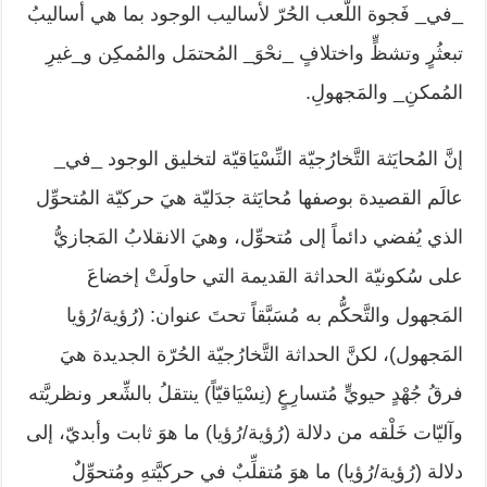
_في_ فَجوة اللَّعب الحُرّ لأساليب الوجود بما هي أساليبُ
تبعثُرٍ وتشظٍّ واختلافٍ _نحْوَ_ المُحتمَل والمُمكِن و_غيرِ
المُمكنِ_ والمَجهولِ.
إنَّ المُحايَثة التَّخارُجيّة النِّسْيَاقيّة لتخليق الوجود _في_
عالَم القصيدة بوصفها مُحايَثة جدَليّة هيَ حركيّة المُتحوِّل
الذي يُفضي دائماً إلى مُتحوِّل، وهيَ الانقلابُ المَجازيُّ
على سُكونيّة الحداثة القديمة التي حاولَتْ إخضاعَ
المَجهول والتَّحكُّم به مُسَبَّقاً تحتَ عنوان: (رُؤية/رُؤيا
المَجهول)، لكنَّ الحداثة التَّخارُجيّة الحُرّة الجديدة هيَ
فرقُ جُهْدٍ حيويٍّ مُتسارِعٍ (نِسْيَاقيّاً) ينتقلُ بالشِّعر ونظريَّته
وآليّات خَلْقه من دلالة (رُؤية/رُؤيا) ما هوَ ثابت وأبديّ، إلى
دلالة (رُؤية/رُؤيا) ما هوَ مُتقلِّبٌ في حركيَّتهِ ومُتحوِّلٌ