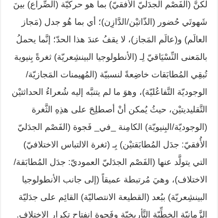
لكنَّ (الفَصْم الجدَليّ الأُفقيّ) بما هو حركيّة (الصِّراع) بينَ
شَهوتَي حُضور (الذّاتيْن/الدَّازِن)؛ أي بما هُو جدل (مَجاز
العالَم) و(عالَم المَجاز)، لا يقفُ عندَ هذا الحدّ؛ إنَّما يحملُ
بالمَعنى النِّسْيَاقيّ لِـ (الأنطولوجيا البينشِعريّة) ثغرةً بِنيوية
تُبقِي المُطابَقات خاضِعةً لنسبيّة (المُهيمنات المَجازيّة/
الوجوديّة التَّفاعُليّة)، وهوَ ما لم يتنبَّه إليه شُعراءُ الحداثتيْن
التَّقليديتيْن، حيثُ يُمكن أنْ أصطلِحَ على هذِهِ الثَّغرة
(الوجوديّة/البِنيويّة) الكامِنة _في_ فَجوة (الفَصْم الجدَليّ
الأُفقيّ: جدَل المُطابَقتيْن) بِـ (ثغرة الالتباس الاختلافيّ)
التي يتولَّد عنها (الفَصْم الجدَليّ العموديّ: جدَل المُطابَقة/
الاختلاف)، وهيَ مُرتبطة عميقاً (إلى جانب الأنطولوجيا
البينشِعريّة) ببُعد (القطيعة الانتصاليّة) القائِم على جدَليّة
الزَّمانيّة الخطِّيّة التَّأريخيّة وفَجوة انفتاح تكرار الاختلاف.