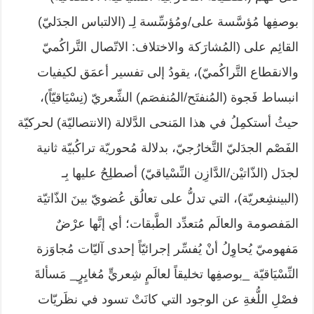
بوصفِها مُؤسَّسة على/ومُؤسِّسة لِـ (الالتباس الجدَليّ)
القائِم على (المُشارَكة والاختلاف: الاتّصال التَّراكُميّ
والانقطاع التَّراكُميّ)، يقودُ إلى تفسير أعمَق لكيفيات
انبساط فَجوة (المُنفتَح/المُنفصَم) الشِّعريّ (نِسْيَاقيّاً)،
حيثُ أستكمِلُ في هذا المَنحى الدَّلالة (الانتصاليّة) لحركيّة
الفَصْم الجدَليّ التَّخارُجيّ، بدلالة مُحوريّة تراكُبيّة ثانية
لجدَل (الذّاتيْن/الدَّازِن النِّسْياقيّ) أصطلِحُ عليها بِـ
(البينشِعريّة)، التي تدلُّ على تعالُق عُضويّ بينَ الذّاتيّة
المَفصومة والعالَم مُتعدِّد الطَّبقات؛ أي إنَّها عرْضٌ
مَفهوميّ يُحاوِلُ أنْ يُفسِّر إجرائيّاً إحدى آليّات مُجاوَزة
النِّسْيَاقيّة _بوصفِها تخليقاً لعالَمٍ شِعريٍّ مُغايِرٍ_ مَسألةَ
فصْلِ اللُّغةِ عن الوجود التي كانَتْ تسود في نظَريّات