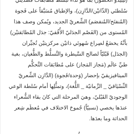
(ليبيدو الحُضور) بما هوَ نداء لبسط مُطابَقات قصديتَي
سُلطتَي (الذّاتيْن/الدَّازِن)، والإطباق مُسَبَّقاً على فَجوة
(المُنفتَح/المُنفصَم) الشِّعريّ الجديد، ويُمكن وصف هذا
المُستوى من (الفَصْم الجدَليّ الأُفُقيّ: جدَل المُطابَقتيْن)
بأنَّهُ يخضَعُ لصِراع شَهوتَي ذاتيْن مركزيتيْن تُجيِّران
(الجدَل) قَبْليّاً لصالح السَّيطرة والتَّسلُّط والطُّغيان، بغية
طيِّ عالَم (مَجاز المَجاز) على مُطابَقات التَّحكُّم
الميتافيزيقيّ بإحضار (وَحدة/فَجوة) (الدَّازِن الشِّعريّ
النِّسْيَاقيّ _ الزَّمانيّة _ اللُّغة)، وتمثُّلِها أمام سُلطة الوعي
الوجوديّ القَبْليّ، وهيَ المرحلة التي كانَ بقاء الشُّعراء
عندَها يخصي (نسبيّاً) جُموحَ الاختلاف في مُعظَم شِعر
الحداثة وما بعدَها.