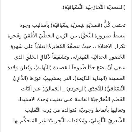
(القصديّة التَّخارُجيّة النِّسْيَاقيّة).
تحتفي كُلُّ (قصديّةٍ شِعريّة نِسْيَاقيّة) بأساليب وجود
تبسطُ صَيرورةَ التَّحوُّل بينَ الزَّمن الخطِّيّ الأُفُقيّ وفَجوة
تكرار الاختلاف، حيثُ تتصعَّدُ المُغايَرةُ انقلاباً على شَهوةِ
الحُضورِ الحداثيّة المُهترِئة، وتشقيقاً لآفاقِ الخَلْقِ الذي
ينبغي أنْ يضَعَ حدَّاً طَموحاً للقصيدة (النِّهاية)، ويُعلِنَ ولادةَ
القصيدة (البداية الدّائِمة)، التي يستجيبُ عبرَها (الدَّازِنُ
النِّسْيَاقيُّ) للتَّحدّي (الوجوديّ _ الجَماليّ) عبرَ آليّات
الفَصْمِ التَّخارُجيّة القائمة على تفتيت وَحدة الاستبداد
وتعاليها بأنماط وجوديّة مُتوالدة من دِربة التَّقليب
الشِّعريّ التَّأويليّ، ومُكابَداته التَّجريبيّة غير المُتحكَّم بها.