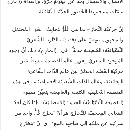
الاتّصال والانفصال بحثاً عن كينونةٍ حُرَّةٍ، و(انقذافٌ) خارجَ
ثنائيّات ميتافيزيقا الحُضور الحدِّيّة التَّقابُليّة.
إنَّ حركيّة التَّخارُج بما هيَ عُلُوٌّ مُحايِثٌ _نحْوَ_ المُحتمَل
والمَجهول، تنهضُ على (قصديّة الدَّازِن الشِّعريّ
النِّسْيَاقيّة) المُنفتِحة جدَليّاً _في_ (الخارِجِ)، ذلكَ أنَّ وجود
المَوجود الشِّعريّ _في_ عالَم القصيدة ينبسِطُ عبرَ
حركيّة الفَصْم الجدَليّ بينَ عالَم الذّات الشّاعرة
الوقائعيّة، وعالَم الذّات الشِّعريّة الافتراضيّة، وفي هذِهِ
المنطقة التَّخليقيّة الكثيفة والغامِضة يتعيَّنُ مَفهوم
(القطيعة النِّسْيَاقيّة) الجديد: (الانتصاليّة)، فإذا كانَ أحدُ
المَعاني المِعجميّة للتَّخارُج هو أنْ “يَخرُجَ كُلُّ واحدٍ من
شركتِهِ عن ملكِهِ إلى صاحبِهِ بالبيع”؛ أي أنْ “يتخارَجَ