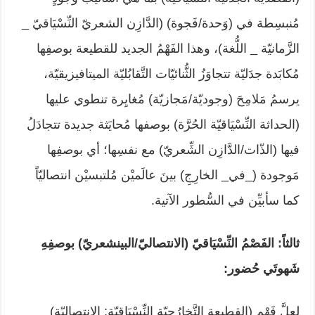
مُنبسِطة في (وَحدة/فَجوة) (الدَّازِن الشعريّ النِّسْيَاقيّ _
الزَّمانيّة _ اللُّغة)، وهذا الفَهْمُ الجديد للقطيعة بوصفِها
مُكابَدة جدَليّة تتجاوَزُ الثُّنائيّات التَّقابُليّة الميتافيزيقيّة،
يرسمُ مَلامِحَ (وجوديّة/مَجازيّة) مُغايِرة تنطوي عليها
(الحداثة النِّسْيَاقيّة الحُرَّة) بوصفها مُحايَثة جديدة تتجادَلُ
فيها (الذّات/الدَّازِن الشِّعريّ) مع نفسِها؛ أي بوصفِها
مَوجودة (_في_ الخارِجِ) بينَ عالَميْن مُلتبسيْن انتصاليّاً
كما سأبيِّن في السُّطور الآتية.
ثالثاً: الفَصْمُ النِّسْيَاقيّ (الانتصاليّ/البينشعريّ) بوصفِهِ
ش
هوتَي حُضور:
لعلَّ فَهْم (القطيعة التَّخارُجيّة النِّسْيَاقيّة: الانتصاليّة)