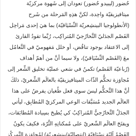
حُضور (ليبيدو حُضور) تعودان إلى شَهوة مركزيّة
ميتافيزيقيّة واحِدة، لكنَّ هذِهِ المَرحلة من شَرح
(الأنطولوجيا البينشِعريّة النِّسْيَاقيّة) بما هيَ إحدى مَراحِل
الفَصْم الجدَليّ التَّخارُجيّ المُتراكِب، رُبَّما تقودُ القارئ
إلى الاعتقاد بوجود تناقُض، أو خلل مَفهوميّ في التَّعامُل
معَ (الفَصْم النِّسْيَاقيّ)، ولا سيما أنَّ من أهمّ أهداف
(رُباعيّة الفَصْم) تكمنُ في سَعي عمليّة تخليق الشِّعر إلى
مُجاوَزة تحكُّم الذّات الميتافيزيقيّة بالعالَم الشِّعريّ، ذلكَ
أنَّ هذا التَّحكُّم ليسَ سوى فعل طُغيان يفرضُ على هذا
العالَم الجديد مُسَبَّقات الوعي المركزيّ المُطابِق، ليأتي
الجدَلُ التَّخارُجيُّ المُتراكِبُ كي يُطيحَ بسِيادة المُطابَقات،
ويفتَحَ العالَم الشّعريّ على مُمكناتِهِ الثَّرّة، فكيفَ يكونُ
الفَصْمُ آليّة نِسْيَاقيّة (انتصاليّة/بينشِعريّة) لمُجاوَزة التَّمركُز