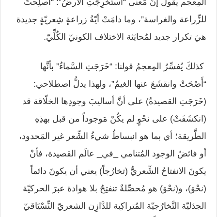
المِعجم يقول إنّ مَعنى “استُخرِجَتِ الأرضُ”: “أُصلِحتْ
للزِّراعة والغراسة”، وما دامَتْ أيّةُ زراعةٍ شِعريّةٍ جديدة
هيَ تكرار جديد لمُحايَثة الاختلاف الكونيّ الكُلِّيّ.
كذلكَ يُفسِّرُ المِعجمُ قولنا: “خَرَجَتِ السَّماءُ” بأنَّها
“أَصْحَتْ وانقشَعَ عنها الغيمُ”، ولهذا يدلُّ اصطلاحي:
(خَرَجَتِ القصيدةُ) على أنَّ أساليبَ وجودِها الخلّاقة قد
(انكشَفَتْ) على نحْوٍ لم يكُنْ مَوجوداً من قبل بهذِهِ
الطَّريقة؛ أي بما هو انبساطُ شيءُ الشِّعر غير المَحدود،
أو فائضُ الوجود المُتنامي _في_ عالَم القصيدة، فأنْ
يكونَ الانفتاحُ الشِّعريُّ (تخارُجاً) يعني أن يكونَ دائماً
(نحْوَ)، و(نحْوَ) هو مُحصِّلةٌ تنفتِحُ بلا هوادة عبرَ الحركيّة
الجدَليّة التَّخارُجيّة المُتراكِبة للدَّازِن الشعريّ النِّسْيَاقيّ