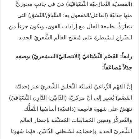
(القصديّة التَّخارُجيّة النِّسْيَاقيّة) هيَ في جانبٍ محوريٍّ
منها جدَليّة (الفاعل/المَفعول به: السِّياق/النَّسَق) التي
تتعارَكُ بطبيعة الحال مع إرادات القوى، وتكون جزءاً من
الصِّراع للسَّيطرة على مُنفتَح العالَم الشِّعريّ الجديد.
رابعاً: الفَصْم النِّسْيَاقيّ (الانتصاليّ/البينشِعريّ) بوصفِهِ
جدَلاً مُضاعَفاً:
إنَّ الفَهْم الرُّباعيّ لعمليّة التَّخليق الشِّعريّ عبرَ (جدليّة
الفَصْم) يُشير إلى أنَّ مركزيّة (الذّاتيْن: الدَّازِن النِّسْيَاقيّ)
تنهَضُ على شَهوة فاصِمة (دافعيّة) أساسُها التَّملُّك
والتَّمركُز وتعيين المُطابَقات المُسَبَّقة بإحضار العالَم
الشِّعريّ الجديد وإخضاعِهِ لسُلطتي الذّاتيْن، فهُما شَهوتا