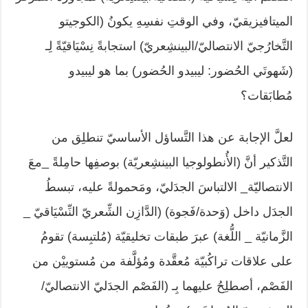
الميتافيزيقيّ، وفي الوقتِ نفسِهِ يكونُ (الكوجيتو
التَّخارُجيّ الانتصاليّ/البينشِعريّ) استجابةً نِسْيَاقيّةً لِـ
(شَهوتَي الحُضور: ليبيدو الحُضور) بما هو ليبيدو
مُطابَقات؟
لعلَّ الإجابة عن هذا التَّساؤل الأساسيّ تنطلِق من
التَّذكير أنَّ (الأُنطولوجيا البينشِعريّة) بوصفِها حامِلةً _معَ
الانتصاليّة_ الالتباسَ الجدَليّ، ومَحمولةً عليه، تبسطُ
الجدَل داخل (وَحدة/فَجوة) (الدَّازِن الشِّعريّ النِّسْيَاقيّ _
الزَّمانيّة _ اللُّغة) عبرَ طبقات تخليقيّة (مُلتبِسة) تقومُ
على علاقات تراكُبيّة مُعقَّدة ومُؤلَّفة من مُستوييْن من
الفَصْم، أصطلِحُ عليهما بِـ (الفَصْم الجدَليّ الانتصاليّ/