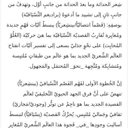
شِعر الحداثة وما بعدَ الحداثة من جانبٍ أوَّل، وتهدفُ من
جانبٍ ثانٍ إلى تشييد ما أدعوهُ (براديغم النِّسْيَاقيّة)
بوصفِهِ: (فَصْماً انتصاليّاً/بينشِعريّاً) يبسطُ آليّات فَهْمٍ جديدة
ومُغايِرة تُقارِبُ القصديّة النِّسْيَاقيّة بما هيَ حركيّة (العُلُوّ
المُحايِث) على نحْوٍ جدَليّ يسعى إلى تفسير آليّات انفتاح
العالَم الشِّعريّ الجديد بما هو عالَم من طبقاتٍ مُلتبِسة
ومُتشابِكة ومُتَّجِهة _نحوَ_ المُحتمَل والمَجهول.
إنَّ الخُطوة الأولى لفَهْم الفَصْم النِّسْياقيّ (بينشِعريّاً)
تنهضُ على أنَّ فرق الجهد الحيويّ التَّخليقيّ لعالَم
القصيدة الجديد بما هوَ ناجِمٌ عن توتُّر (وجوديّ/مَجازيّ)
ثقافيّ وجَماليّ مُلتبِس، يُحرِّكُ القصديّة (نِسْيَاقيّاً) لتبسطَ
أساليبَ وجودِها _في_ فَجوة هذا العالَم الشِّعريّ المُغايِر