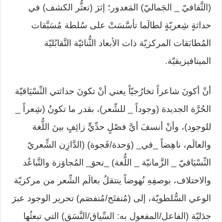
(الثَّقافيّ _ الجَماليّ) المَغدور؛ إثرَ (تعثُّر الكشف) في
حداثةٍ شِعريّةٍ لطالَما تأسَّسَتْ على سُلطة مُسَبَّقات
المُطابَقات المركزيّة ذات الأبعاد الثُّنائيّة التَّقابُليّة
الميتافيزيقيّة.
أنْ أكونَ شاعراً تخارُجيّاً يعني أنْ تكونَ حداثتي النِّسْيَاقيّة
الحُرَّة الجديدة (وجوداً _ للشِّعر)، بقدر ما تكونُ (شِعراً _
للوجود)، وأنْ أنسفَ أيَّ فصْلٍ حدِّيٍّ زائِفٍ بينَ اللُّغة
والعالَم، ناهِضاً _في_ (وَحدة/فَجوة) (الدَّازِن الشِّعريّ
النِّسْيَاقيّ _ الزَّمانيّة _ اللُّغة) _نحوَ_ المُجاوَزة والتَّباعُد
والاختلاف، بوصفِهِ نُهوضاً ينتقلُ بعالَم الشِّعر من مركزيّة
الوعي السُّلطويّة، إلى (مُنفتَح/مُنفصَم) تحرير الوجود عبرَ
جدَليّة (الفاعل/المفعول به: السِّياق/النَّسَق) التي تبعثُها