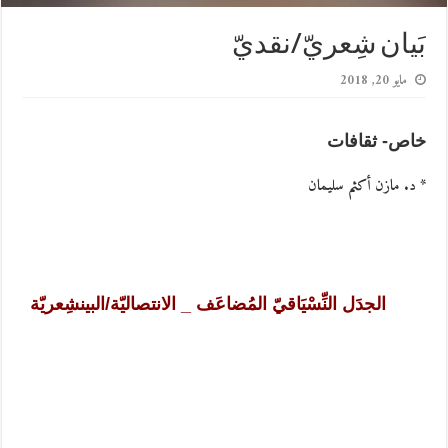
بَيان شِعريّ/نقديّ
مايو 20, 2018
خاص- ثقافات
* د. مازن أكثم سليمان
الجدَل النِّسْيَاقيّ المُضاعَف _ الانتصاليّة/البينشِعريّة