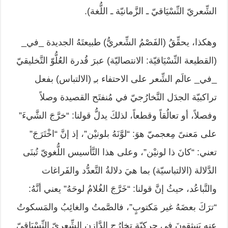
الشِّعريّ النِّسْيَاقيّ ـ الزَّمانيّة ـ اللُّغة).
وهكذا، يحقِّقُ (الفَصْمُ الشِّعريُّ) طبيعتَهُ الجديدة _في_
(القطيعة النِّسْيَاقيّة: الانتصاليّة) عبرَ قُدرة العُلُّوّ التَّخليقيّ
_في_ عالَم الشِّعر على الاحتفاء بـِ (الالتباس) بفعل
تراكبيّة الجدَل التَّخارُجيّ في مُنفتَح القصيدة وصلاً
وفصلاً، أو تعالُقاً وقطعاً، لذلكَ يدلُّ قولنا: “خرَّجَ الشَّيءَ”
على مَعنىً مِعجميّ هوَ: “لوَّنَهُ بلونيْن”، إذ إنَّ “اخْتَرَجَ”
تعني: “كانَ ذا لونيْن”، وعلى هذا التَّأسيس اللُّغويّ تُبنَى
الدَّلالة (الالتباسيّة) بما هيَ دلالةُ التَّعدُّد والفَراغات
والتَّباعُد، حيثُ إنَّ قولنا: “خَرَّجَ الغُلامُ لوحَهُ” يعني أنَّهُ:
“ترَكَ بعضَهُ غير مَكتوبٍ”، فالصَّمتُ والغائِبُ والمَسكوتُ
عنه يَنبثقونَ في حركيّة تخارُج الدَّازِن الشِّعريّ النِّسْيَاقيّ