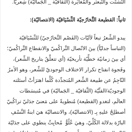
التَّشتُّت والتَّبعثُر والمُغايَرة (الثقافيّة _ الجَماليّة) شِعريّاً.
ثانياً: القطيعة التَّخارُجيّة النِّسْيَاقيّة (الانتصاليّة):
يبدو الشِّعرُ تبعاً لآليّات (الفَصْم التَّخارُجيّ) للنِّسْيَاقيّة
(التباساً جدليّاً) بينَ الاتّصال التَّراكُميّ والانقطاع التَّراكُميّ؛
أي بينَ زمانيّة خطِّيّة تأريخيّة (أي تتعلَّقُ بتاريخ الشِّعر)،
وفَجوة انفتاح تكرار الاختلاف الوجوديّ للشِّعر، وهو الأمرُ
النّاجِمُ عن طبيعة الشِّعر المُتجدِّدة كُلَّما اهترَأتْ أسئلته
الوجوديّة/الفنِّيّة (الثَّقافيّة _ الجَماليّة) في مُنبسَطات
العالَم، لتغدو (القطيعة) مُنطويةً على مَعنىً جدَليّ تراكُبيّ
أصطلِحُ عليهِ بِـ (الانتصاليّة)، والانتصاليّة هيَ ابنةُ النَّسْفِ
البارّة بدلالة الكُلِّيّ، وهيَ عُلُوٌّ مُحايِثٌ ينطوي على جدَليّة