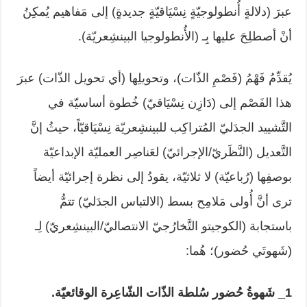
عبرَ (دلالةٍ أُنطولوجيّةٍ نِسْيَاقيّةٍ جديدةٍ) إلى مَفاهيم يُمكِنُ
أنْ أصطلِحَ عليها بِـ (الأُنطولوجيا البينشِعريّة).
يُقدِّمُ فَهْمُ (فَصْمِ الذّات)، وتحويلِها (أي تحويل الذّات) عبرَ
هذا الفَصْم إلى (دَازِن نِسْيَاقيّ) خُطوة أساسيّة في
التَّشييد الجدَليّ المُتراكِب للبينشِعريّة نِسْيَاقيّاً، حيثُ إنَّ
التَّعديل (النَّظَريّ/الإجرائيّ) لعَناصِر العمليّة الإبداعيّة
بوصفِها (رُباعيّة) لا ثلاثيّة، يقودُ إلى نظرة إجرائيّة أيضاً
ترى أنَّ أُولى مَلامِح بسط (الالتباس الجدَليّ) تتمُّ
باستجابة (الكوجيتو التَّخارُجيّ الانتصاليّ/البينشِعريّ) لِـ
(شَهوتَي حُضور)؛ هُما:
1_ شَهوةُ حُضور سُلطة الذّات الشّاعِرة الوقائعيّة.