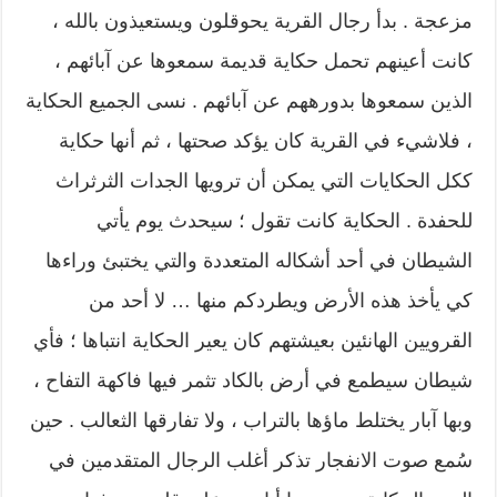
مزعجة . بدأ رجال القرية يحوقلون ويستعيذون بالله ،
كانت أعينهم تحمل حكاية قديمة سمعوها عن آبائهم ،
الذين سمعوها بدورههم عن آبائهم . نسى الجميع الحكاية
، فلاشيء في القرية كان يؤكد صحتها ، ثم أنها حكاية
ككل الحكايات التي يمكن أن ترويها الجدات الثرثراث
للحفدة . الحكاية كانت تقول ؛ سيحدث يوم يأتي
الشيطان في أحد أشكاله المتعددة والتي يختبئ وراءها
كي يأخذ هذه الأرض ويطردكم منها … لا أحد من
القرويين الهانئين بعيشتهم كان يعير الحكاية انتباها ؛ فأي
شيطان سيطمع في أرض بالكاد تثمر فيها فاكهة التفاح ،
وبها آبار يختلط ماؤها بالتراب ، ولا تفارقها الثعالب . حين
سُمع صوت الانفجار تذكر أغلب الرجال المتقدمين في