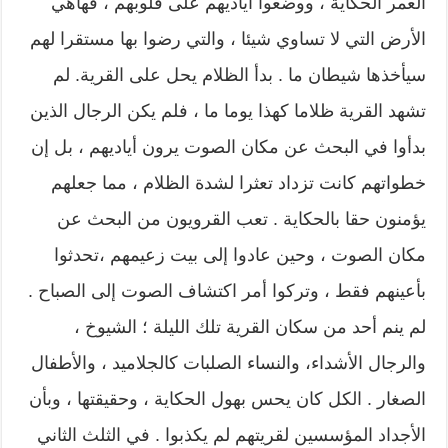
العمر الحكاية ، ووضعوا أياديهم على قلوبهم ، فهاهي
الأرض التي لا تساوي شيئا ، والتي رضوا بها مستقرا لهم
سيأخذها شيطان ما . بدأ الظلام يحل على القرية. لم
تشهد القرية ظلاما كهذا يوما ما ، فلم يكن الرجال الذين
بدأوا في البحث عن مكان الصوت يرون أياديهم ، بل إن
خطواتهم كانت تزداد تعثرا لشدة الظلام ، مما جعلهم
يؤمنون حقا بالحكاية . تعب القرويون من البحث عن
مكان الصوت ، وحين عادوا إلى بيت زعيمهم ،تحدثوا
بأعينهم فقط ، وتركوا أمر اكتشاف الصوت إلى الصباح .
لم ينم أحد من سكان القرية تلك الليلة ؛ الشيوخ ،
والرجال الأشداء، والنساء الصلبات كالجلاميد ، والأطفال
الصغار . الكل كان يحس بهول الحكاية ، وحقيقتها ، وبأن
الأجداد المؤسسين لقريتهم لم يكذبوا . في الثلث الثاني