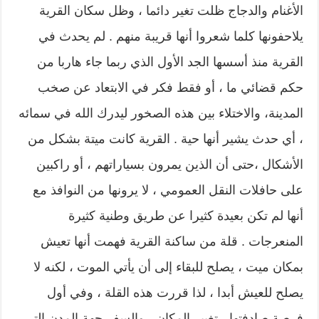
الأغنام والدجاج ظلت تغير دائما ، وظل سكان القرية
يلاحفونها كلما شعروا أنها قريبة منهم . لم يحدث في
القرية منذ أسسها الجد الأول الذي ربما جاء هاربا من
حكم قضائي ما ، أو فقط فكر في الابتعاد عن صخب
المدينة، والاختلاء بين هذه الصخور ليدرك الله في سمائه
، أي حدث يشير أنها حية . القرية كانت ميتة بشكل من
الأشكال ،حتى أن الذين يمرون بسياراتهم ، أو راكبين
على حافلات النقل العمومي ، لا يرونها من النوافذ مع
أنها لم تكن بعيدة كثيرا عن طريق وطنية كثيرة
المنعرجات . قلة من ساكنة القرية فهمت أنها تعيش
بمكان ميت ، يصلح للبقاء إلى أن يأتي الموت ، لكنه لا
يصلح للعيش أبدا ، لذا قررت هذه القلة ، وفي أول
فرصة صادفتها ، تغيير المكان ، والسفر جهة المدن التي