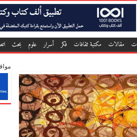
ات
مقالات
مكتبة ثقافات
فكر
أسرار
علوم
بحث
اتص
مواق