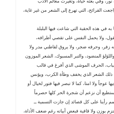
ور، وفي بعثه حياة، وتغيرت معالم الأدب
عت القرائح، التي تهرع إلى الشعر من غير غاية،
نا به في هذه الحقبة التي شاعت فيها البلبلة
قول، ولا يحمل النفس على تقصي أطرافه،
 زفر، وحرفه ضجر، ولا يروق لقاطني مدر ولا
واللؤلؤ المنضود، والتبر المسبوك، الشعر الموزون
ألباب، الحرف الموشى الذي أفرغ في قالب
 ذلك الشعر الذي يخفف وطأة الكرب، ويؤنس
عوجاً ولا امتا، كما لا تبصر فيها فتور لخيال أو
ستطيع أن نزعم أن شجرة الحر كلها حصرماً
م رأينا على كل قصائد إن جازت التسمية ــ
لتزم بوزن ولا قافية فبعض أبياته رغم ضعف الأداة،