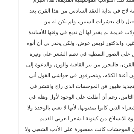
سند تلك القوالب الموسيقية القديمة، هذا التبرم
ة لاح في بداية العقد السادس من هذا القرن بعد
بل ذلك بعشرات السنين، ولم تكن له من
ت قديمة لم يقدر لها أن تذيع في وقتها للأساتذة
ثير، والدكتور لويس عوض، ولكن يجدر بي أن أنوه
اض على الصور النمطية في نظم الشعر على وتيرة
لقرن، فالتحرر من نير القافية والوزن والدعوة إلى
لكون أعنة الكلام، ويتصرفون في حواشي القول أني
تجديد ظهور فن الموحشات الذي راج وانتشر في
الثامن، رغم أن أطلت على الوجود لأول وهلة في
اء الذين كانوا يمقتونها، لأنها لا تعني بالوحدة ولا
عوة للانسلاخ من كينونة الشعر العربي القديم
ا أن الموحشات كانت مقصورة على الأدب الشعبي ولا