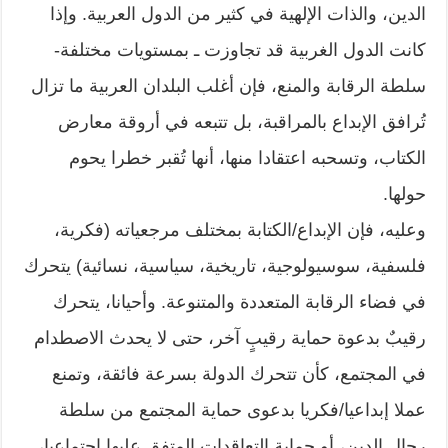
الدين، والذات الإلهية في كثير من الدول العربية. وإذا
كانت الدول الغربية قد تجاوزت ـ بمستويات مختلفة-
سلطة الرقابة والمنع، فإن أغلب البلدان العربية ما تزال
تُرافق الإبداع بالمراقبة، بل تتبعه في أروقة معارض
الكتاب، وتسحبه اعتقادا منها، أنها تُقبر خطرا يحوم
حولها.
وعليه، فإن الإبداع/الكتابة بمختلف مرجعياته (فكرية،
فلسفية، سوسيولوجية، تاريخية، سياسية، نسائية) يتحرك
في فضاء الرقابة المتعددة والمتنوعة. وأحيانا، يتحرك
رقيبٌ بدعوة حماية رقيبٍ آخر، حتى لا يحدث الاصطدام
في المجتمع، كأن تتحرك الدولة بسرعة فائقة، وتمنع
عملا إبداعيا/فكريا بدعوى حماية المجتمع من سلطة
رجال الدين، أو حماية التعاقدات المتفق عليها اجتماعيا،