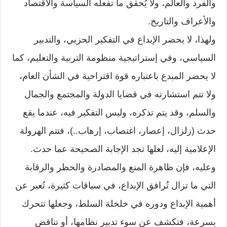
والفرد والعالم، ولا يُحقق ما تفعله السياسة والاقتصاد
والأعراف والتاريخ.
ولهذا، لا يحضر الإبداع في التفكير الحزبي، والتدبير
السياسي، وفي إستراتيجية منظومة التربية والتعليم، كما
لا يحضر المبدع باعتباره قوة اقتراحية في الشأن العام،
ولا تتم استشارته في قضايا الدولة والمجتمع والجمال
والسلم، وقد يتم تذكره، وليس التفكير فيه، عندما يقع
حدث (زلزال، إعصار، اغتصاب، إرهاب..)، فتتم الهرولة
الإعلامية إليه، لعلها تجد الإجابة الصحيحة عما حدث.
وعليه، فإن ظاهرة المنع والمصادرة والحظر والرقابة
التي ما تزال تُرافق الإبداع، في سياقات كثيرة، تُعبر عن
أهمية الإبداع ودوره في خلخلة السلط، وجعلها تتحرك
بسرعة، فتكشف عن سوء تدبير نظامها، أو تناقض