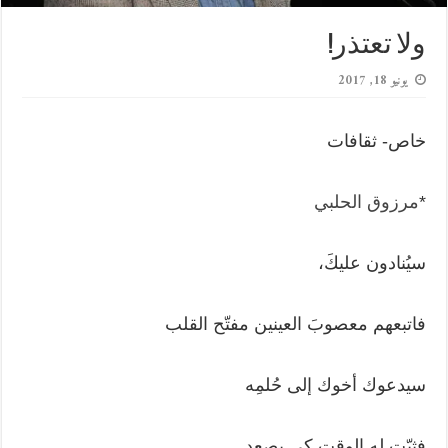
ولا تعتذر!
يونيو 18, 2017
خاص- ثقافات
*
مرزوق الحلبي
سيُنادون عليكَ،
فاتبعهم معصوبَ العينين مفتّح القلب
سيدعوك أخوك إلى حُلمِه
فثبّت له الوقت كي يصعد