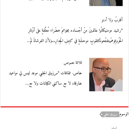
أقتربُ ولا أدنو
*رشيد مومنيكانُوا عائدينَ منْ أجْساده بخواتمَ خضْراءَ مُعلَّقةٍ على أوْتارِ
الْحُروفِوهمْيتفتّحونكثقوبٍ موحشَةٍ في كتِفِ الْجِدارِ..ولأن الفرشاةَ لمْ…
ثلاثة نصوص
خاص- ثقافات *مرزوق الحلبي موعد ليس لي مواعيد
خارقة، لا مع ساكني الكيانات ولا مع…
الوسوم
مرزوق الحلبي
السابق