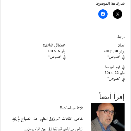
شارك هذا الموضوع:
مرتبط
نصّان
مخططاتي الفاشلة!
يونيو 30, 2017
يناير 6, 2016
في "نصوص"
في "نصوص"
في فهم الغياب!
مايو 22, 2014
في "نصوص"
إقرأ أيضاً
ثلاثة صباحات!!
خاص- ثقافات *مرزوق الحلبي هذا الصباح لم يجدِ
الناس مراياهم تسابقوا إلى عين الماء يرون…