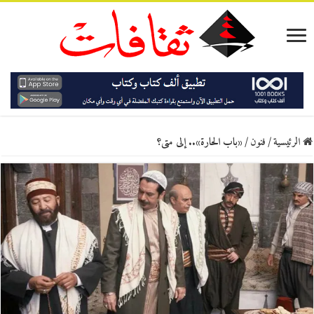
الرئيسية
/
فنون
/
«باب الحارة».. إلى متى؟