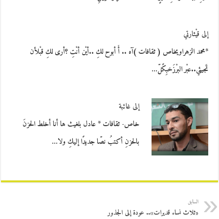
إلى قيْثارتي
*محمد الزهراويخاص ( ثقافات )آه .. أَ أبوح لكِ ..أيْن أنْتِ ؟أرى لكِ قبْلأن
تَجيئي..عبْر البرْزَخبِكًلّ…
إلى غائبة
خاص- ثقافات * عادل بلغيث ها أنا أخلط الحزنَ
بالحزنِ أكتبُ نصّا جديدًا إليكِ ولا…
السابق
«ثلاث نساء قديرات».. عودة إلى الجذور