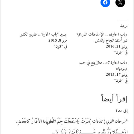
مرتبط
«باب الحارة» .. الإسقاطات التاريخية
جديد “باب الحارة”.. فتاوى تكفير
تثير أسئلة النجاح والفشل
مايو 8, 2015
يونيو 21, 2016
في "فنون"
في "فنون"
«باب الحارة 7».. معتز يقع في حب
«يهودية»
يونيو 17, 2015
في "فنون"
إقرأ أيضاً
إلى معاذ
*سرحان النمري( ثقافات )سَرَتْ وَاسْتَفْحَلَتْ حِمَمُ الخُطوبِإذا الأقْدَارُ كالعَصْفِ
الرَهِـــيبْفَلا رَدٌّ لِمَقْدورٍ سَـــــــــــــقانَا مَرَارَ الوَيْلِ لا…