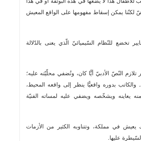
كاتب يكتب للأطفال هذا لا يضعها في هذه البوتقة أو في هذا
ّ لكنّنا يمكن إسقاط مفهومها على الواقع المعيش
ر تخضع للنّظام السّيميائيّ الّذي يعنى بالدّلالة
لازم النّصّ الأدبيّ أيًّا كان، وتُضفي محلّيّته عليه؛
ئ. والكاتب بدوره واقعيًّا ينظر إلى واقعه المحيط،
 منه يعاينه ويشخّصه ويضفي عليه لمساته الفنيّة
يعيش في مملكة، وتتناوبه الكثير من الأزمات
سّيطرة عليها.