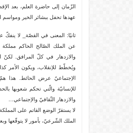
الزّمان إلى حاضرة العلم، بعد الإق
عهدها تحفل ببشائر الخير ومواسم البر
ثانيًا: المعنى في القصّة_ لا ينفكّ
عن الملك الصّالح الحاكم مملكة ا
والازدهار في كلّ المرافق. لكنّ ا
ويُخطّط للاِنقلاب، ويكون الأمر كذلك
الاِجتماعيّ عرض الحائط. هذا همّ
للإنسانيّة والّتي تحكم شعوبها بالحديد
والازدهار الثّقافيّ والاِجتماعي…
لا يستقرّ الوضع القاتم على المملكة
الملك الشّرعيّ، بأمور لا يتوقّعها و