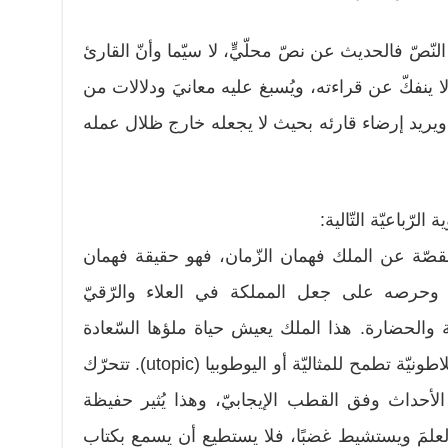
لنّصّ فالحديث عن نصّ محلّيٍّ، لا سيّما وأنّ القارئ
ا ينفكّ عن قراءته، ويُسبغ عليه معانيَ ودلالات من
، ويريد إرضاء قارئه بحيث لا يجعله خارج ظلال عمله
رّباعيّة التّالية:
 القصّة عن الملك فهمان الزّمان، فهو حقيقة فهمان
وحرصه على جعل المملكة في العلاء والرّقيّ
فة والحضارة. هذا الملك يعيش حياة ملؤها السّعادة
والأمان، فهي أشبه بملكة فاضلة أفلاطونيّة تطمح للمثاليّة أو اليوطوبيا (utopic). تتحرّك
 الأحداث وفق القطب الإيجابيّ، وهذا يُثير حفيظة
 العلمَ ويستشيط غضبًا، فلا يستطيع أن يسمع بكتاب