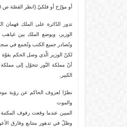
أو مؤرّخ أو فلكيّ (انظر القصّة ص 10 وما بعدها).
تدور الدّائرة على الملك فهمان ال
الوزير، ويوضع الملك بين غياهب ال
وتُصادر جميع الكتب وتُجمع في سجن
لكنّ الوزير الّذي وصل الحكم بقوّة ا
أنّ مملكة النّور تتحوّل إلى مملكة 
الكبير.
نظرًا لعزوف الحاكم عن رؤية موضوع
والموت
المبين عندما وقعت رفوف المكتبة عل
وظلّ في تدهور متتابع وفارق الأع