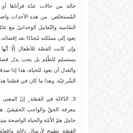
حالة من حالات عدّة قرأناها أو 
المُستخلص من هذه الأحداث واضحًا
السّامية والتّعامل الوجدانيّ مع عا
يعود إلى مملكته مُجدّدًا بعد إقصائه.
وإن كانت القصّة للأطفال إلّا أنّها
يستسلم للظّلم بل يجب بذل قصارى جه
والعدل أن يعود للحياة، هذا إذا صدق
الشّرعيّة. وهذا ما كان في قصّتنا ه
3: الدّلالة في القصّة_ إنّ المعن
معرفة الحقّ والواجب الحقيقيّ. هذ
حامل همّ الأمّة والحياة الواضحة مبتع
القصّة تطمح لأرسال دلالة واقعيّة