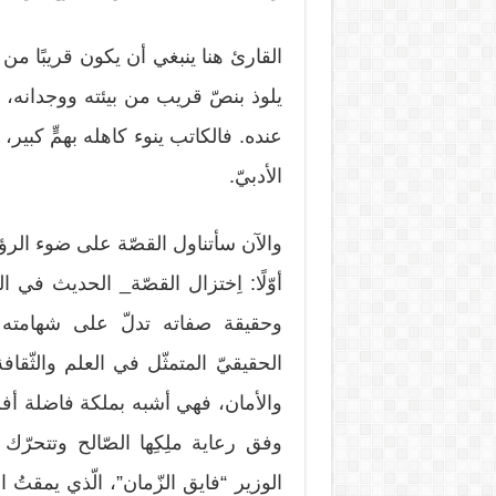
القارئ هنا ينبغي أن يكون قريبًا من ا
يلوذ بنصّ قريب من بيئته ووجدانه، ل
عنده. فالكاتب ينوء كاهله بهمٍّ كبير
الأدبيّ.
والآن سأتناول القصّة على ضوء الرؤية ال
أوّلًا: اِختزال القصّة_ الحديث في
وحقيقة صفاته تدلّ على شهامته 
الحقيقيّ المتمثّل في العلم والثّقا
وفق رعاية ملِكِها الصّالح وتتحرّك
الوزير “فايق الزّمان”، الّذي يمقتُ