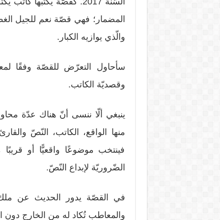
السّنة 2017. كقصّة يكتبها 
المضمار؛ فهي قصّة نعم للجيل الغض
والّذي يوازيه الكبار.
سأحاول التعرّض للقصّة وفقًا لمعايي
وقصديّة الكاتب.
ينبغي ألّا ننسى أنّ هناك عدّة محاور ت
منها الواقع، الكاتب، النّصّ والقار
فينتخب موضوعًا واقعيًّا أو قريبًا
الضّروريّة لإبداع النّصّ.
في القصّة يدور الحديث عن ملك 
والمعاطب تُكاد له من الخارج دون ال