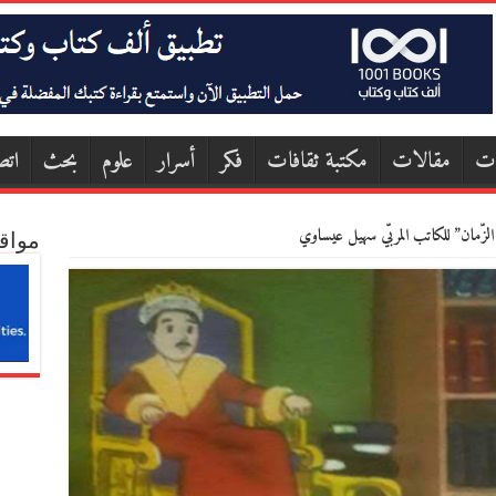
ات
مقالات
مكتبة ثقافات
فكر
أسرار
علوم
بحث
اتص
 الزّمان” للكاتب المربّي سهيل عيساوي
مواق