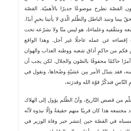
 القصّة تطرح موضوعًا جديرًا بالأهميّة. القصّة
يننا وننبذ الباطل والظّلم الّذي لا يأتينا بخيرٍ أبدًا.
عه ومثقّفيه وعلماءهُ، هو ليس منّا ولا نشرّعه تحت
صاءه عن عمله عاجلًا غير آجل. وهذا الواقع
فكم من حاكمٍ أذاق شعبه ووطنه العذاب والهوان
مرًا حاكمًا محفوفًا بالصّون والجلال. لكن يجب أن
ه، فقد يتبدّل الأمر بين عشيّةٍ وضُحاها، ونقول في
النّاسِ فتذكّرْ قوّة الله وقدرَته،
لّم من قصص التّاريخ، وأنّ الظّلم يؤول إلى الهلاك
 مجتمعه هذا كان قريبًا منهم حقيقةً وإلّا نبذوه لأنّه
 لمسناه في القصّة حين اِنتشر خبر وفاة الوزير في