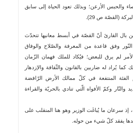
صاء والحبس الأرعن؛ وبذلك تعود الحياة إلى سابق
كة (القصّة ص 29).
 عن بال القارئ أنّ القصّة في أبسط معانيها تتحدّث
لنّور وفق قاعدة من المعرفة والصّلاح والوفاق
لأمر لم يرق للبعض؛ فيُكاد للملك فهمان الزّمان
 كما يُراد له ضاربين بالقانون والثّقافة والاِزدهار
 الفئة المنتفعة في كلّ ممالك الأرض الرّافضة
 والنّار وكمّ الأفواه الّتي تنادي بالحريّة والقراءة
، إذ سرعان ما يُباغَت الوزير وهو هنا المنقلب على
بعدها يفقد كلّ شيء من حوله.