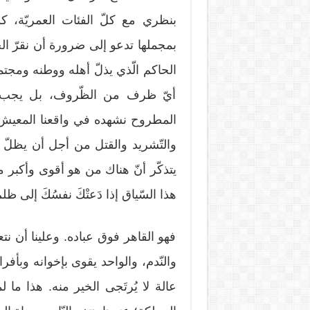
بنظري مع كلّ الفئات العمريّة، كون
بمجملها تدعو إلى ضرورة أن نقرّ الحقّ ب
الحاكم الّذي يذلّ أهله ووطنه ومجتم
أيّ ظرف من الظّروف، بل يجب إق
المطروح نشهده في واقعنا المعيش 
والتّشريد والقتل من أجل أن يظلّ آ
يتذكّر أنّ هناك من هو أقوى وأكبر من
هذا السّياق إذا دَعتْكَ نفسُكَ إلى ظلمِ 
فهو القاهر فوق عباده. وعلينا أن نتع
والنّدم، والواحد يقوى بإخوانه وبأفراد
عالة لا يُرتَجى الخير منه. هذا ما