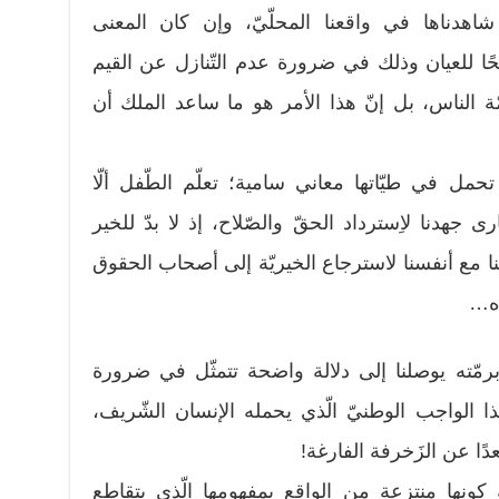
شاهدناها في واقعنا المحلّيّ، وإن كان المعنى
 للعيان وذلك في ضرورة عدم التّنازل عن القيم
مّة الناس، بل إنّ هذا الأمر هو ما ساعد الملك أن
 تحمل في طيّاتها معاني سامية؛ تعلّم الطّفل ألّا
دنا لاِسترداد الحقّ والصّلاح، إذ لا بدّ للخير
نا مع أنفسنا لاسترجاع الخيريّة إلى أصحاب الحقوق
ذه…
ى برمّته يوصلنا إلى دلالة واضحة تتمثّل في ضرورة
ا الواجب الوطنيّ الّذي يحمله الإنسان الشّريف،
دًا عن الزَخرفة الفارغة!
 كونها منتزعة من الواقع بمفهومها الّذي يتقاطع