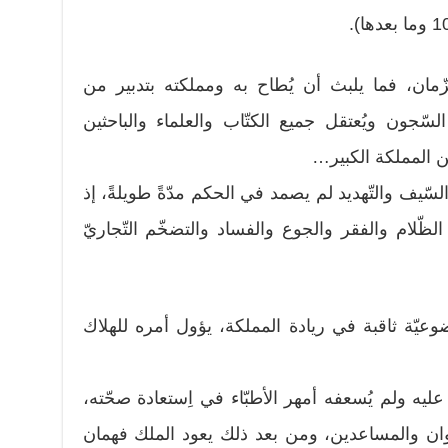
زّمان، فما يلبث أن يُطاح به ومملكته بتدبير من
سّجون ويُعتقل جميع الكتّاب والعلماء والباحثين
 المملكة الكبير…
لسّيف والتّهديد لم يصمد في الحكم مدّةً طويلةً، إذ
الظّلام والفقر والجوع والفساد والتضخّم التّجاريّ
يّة ثاقبة في ريادة المملكة، يؤول أمره للهلاك
يه ولم يُسعفه أمهر الأطبّاء في اِستعادة صحّته،
وان والمساعدين، ومن بعد ذلك يعود الملك فهمان