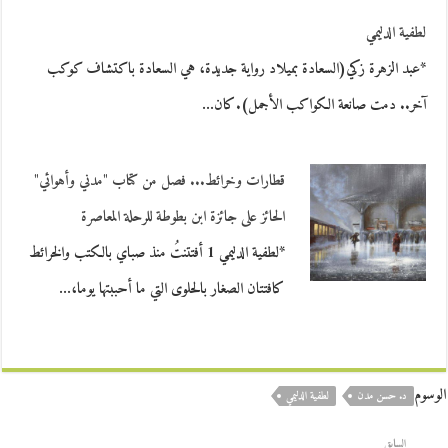
لطفية الدليمي
*عبد الزهرة زكي(السعادة بميلاد رواية جديدة، هي السعادة باكتشاف كوكب
آخر.. دمت صانعة الكواكب الأجمل).كان…
قطارات‭ ‬وخرائط‬... فصل من كتاب "مدني وأهوائي"
الحائز على جائزة ابن بطوطة للرحلة المعاصرة
*لطفية الدليمي 1 أفتتنتُ منذ صباي بالكتب والخرائط
كافتتان الصغار بالحلوى التي ما أحببتها يوما،…
الوسوم
د. حسن مدن
لطفية الدليمي
السابق