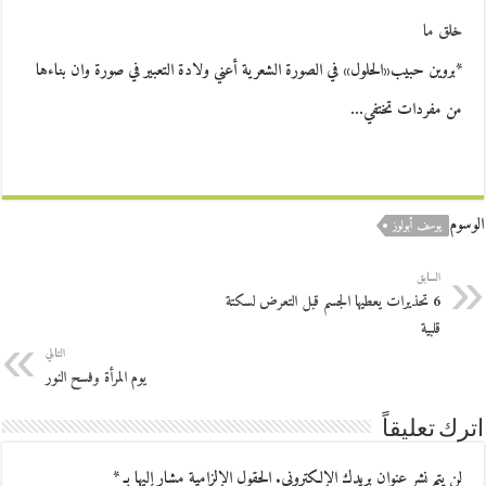
خلق ما
*بروين حبيب«الحلول» في الصورة الشعرية أعني ولادة التعبير في صورة وان بناءها
من مفردات تختفي…
الوسوم
يوسف أبولوز
السابق
6 تحذيرات يعطيها الجسم قبل التعرض لسكتة
قلبية
التالي
يوم المرأة وفسح النور
اترك تعليقاً
لن يتم نشر عنوان بريدك الإلكتروني.
الحقول الإلزامية مشار إليها بـ
*