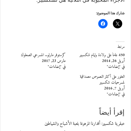
الأجزاء المحبوبة في الثلاثية هي لشكسبير.
شارك هذا الموضوع:
مرتبط
450 عاماً على ولادة وليام شكسبير
كرستوفر مارلو.. المسرحي الصعلوك
أبريل 26, 2014
مارس 23, 2017
في "إضاءات"
في "إضاءات"
العثور على أكثر النصوص مصداقية
لمسرحيات شكسبير
أبريل 7, 2016
في "إضاءات"
إقرأ أيضاً
عبقرية شكسبير: أقدارنا المرهونة بلعبة الأشباح والشياطين