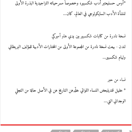
*أوس حسنيعتبر أدب شكسبير، وخصوصاً مسرحياته التراجيدية البذرة الأولى
لنشأة الأدب السايكولوجي في العالم. كان…
نسخة نادرة من كتابات شكسبير بين يدي هاو أميركي
لندن - بيعت نسخة نادرة من المجموعة الأولى من المختارات الأدبية للمؤلف البريطاني
وليام شكسبير…
نساء من حبر
* خليل قنديلبعض النساء اللواتي خلّدهن التاريخ هن في الأصل حالة من التجلي
الوجداني التي…