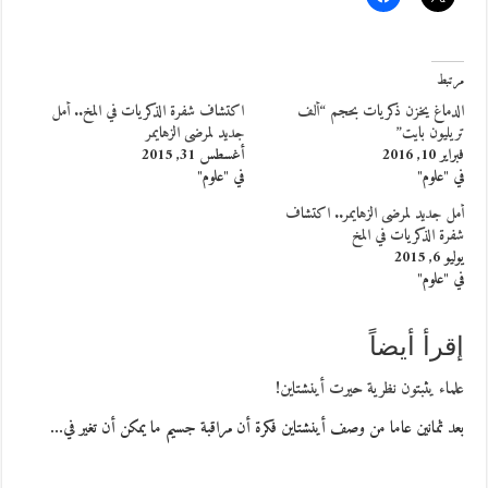
مرتبط
الدماغ يخزن ذكريات بحجم “ألف
اكتشاف شفرة الذكريات في المخ.. أمل
تريليون بايت”
جديد لمرضى الزهايمر
فبراير 10, 2016
أغسطس 31, 2015
في "علوم"
في "علوم"
أمل جديد لمرضى الزهايمر.. اكتشاف
شفرة الذكريات في المخ
يوليو 6, 2015
في "علوم"
إقرأ أيضاً
علماء يثبتون نظرية حيرت أينشتاين!
بعد ثمانين عاما من وصف أينشتاين فكرة أن مراقبة جسيم ما يمكن أن تغير في…