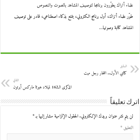
علماء أتراك يطوّرون برنامجا لتوصيف المشاهد بالصوت والنصوص
طوّر علماء أتراك، أول برنامج الكتروني، يتمتع بذكاء اصطناعي، قادر على توصيف
المشاهد كتابة وصوتيا…
السابق
كتابي الأول.. انتحار رجل ميت
التالي
الذكرى الـ162 لميلاد هيرثا ماركس أيرتون
اترك تعليقاً
لن يتم نشر عنوان بريدك الإلكتروني.
الحقول الإلزامية مشار إليها بـ
*
التعليق
*