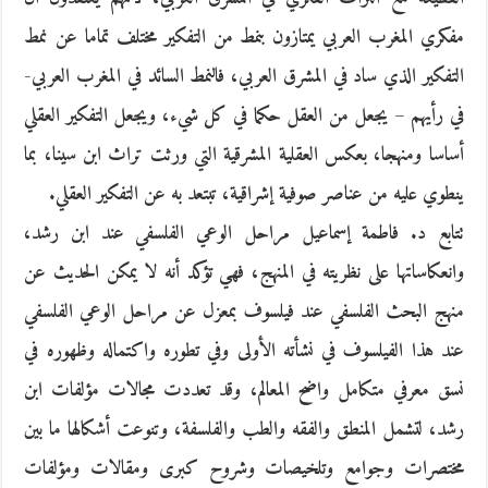
مفكري المغرب العربي يمتازون بنمط من التفكير مختلف تماما عن نمط
التفكير الذي ساد في المشرق العربي، فالنمط السائد في المغرب العربي-
في رأيهم – يجعل من العقل حكما في كل شيء، ويجعل التفكير العقلي
أساسا ومنهجا، بعكس العقلية المشرقية التي ورثت تراث ابن سينا، بما
ينطوي عليه من عناصر صوفية إشراقية، تبتعد به عن التفكير العقلي.
تتابع د. فاطمة إسماعيل مراحل الوعي الفلسفي عند ابن رشد،
وانعكاساتها على نظريته في المنهج، فهي تؤكد أنه لا يمكن الحديث عن
منهج البحث الفلسفي عند فيلسوف بمعزل عن مراحل الوعي الفلسفي
عند هذا الفيلسوف في نشأته الأولى وفي تطوره واكتماله وظهوره في
نسق معرفي متكامل واضح المعالم، وقد تعددت مجالات مؤلفات ابن
رشد، لتشمل المنطق والفقه والطب والفلسفة، وتنوعت أشكالها ما بين
مختصرات وجوامع وتلخيصات وشروح كبرى ومقالات ومؤلفات