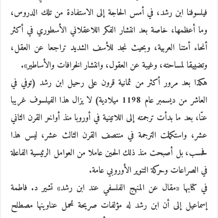
فيلسوفنا ابن رشد، في أمس الحاجة إلى الاستفادة من تلك الدروس،
وما أعظمها، خاصة بعد انتشار الفكر اللاعقلاني الأسطوري في أكثر
أنحاء أمتنا العربية، وبحيث نجد للأسف الشديد تراجعا عن العقل،
وتضييقا لمساحته، وغيبة عن العقول، وانتشار الخرافات والأساطير».
هكذا بعد مرور أكثر من ثمانية قرون على رحيل ابن رشد (توفي في
العاشر من ديسمبر عام 1198 ميلادية) لا يزال هذا الفيلسوف غريبا
عنّا، بعد ما بدأت ترجمته إلى اللاتينية في أوروبا منذ أواخر القرن الثاني
عشر، واستكملت الترجمة في منتصف القرن الثالث عشر، ليس هذا
فحسب، بل أصبحت منذ ذلك الحين عاملا من العوامل الرئيسية الفاعلة
في الصراعات وحركة التنوير الأوروبي عامة.
في كتابها «مقال عن المنهج الفلسفي عند ابن رشد» تشير د. فاطمة
إسماعيل إلى أن ابن رشد له مؤلفات صريحة تحمل عناوينها مصطلح