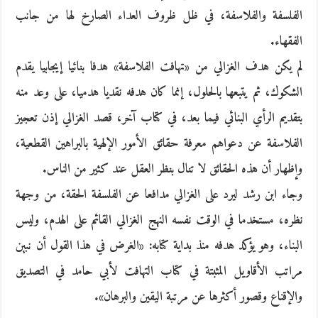
الفلسفة والفلاسفة، في ظل ظروف العداء الصارخ لها من جانب
الفقهاء.
لم يكن هدف الغزالي من «تهافت الفلاسفة» هدفا بنائيا إيجابيا يقدم
الشكوك، ثم يتبعها بالحلول، إنما كان هدفه نقديا هدميا، على وعد منه
بتقديم الرأي البنائي فيما بعد، في كتاب آخر، قصد الغزالي إذن تعجيز
الفلاسفة عن دعواهم معرفة حقائق الأمور الإلهية بالبراهين القطعية،
وإظهار أن هذه الحقائق لا تنال بنظر العقل عند كثير من الناس.
وجاء ابن رشد ليرد على الغزالي مدافعا عن الفلسفة الحقة، من وجهة
نظره، مستخدما في الوقت نفسه النهج الغزالي القائم على الهدم، وليس
البناء، وهو يؤكد هدفه منذ بداية كتابه: «الغرض في هذا القول أن نبين
مراتب الأقاويل المثبتة في كتاب التهافت لأبي حامد في التصديق
والإقناع وقصور أكثرها عن مرتبة اليقين والبرهان».