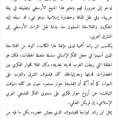
ليدعو إلى ضرورة فهم وتعليم هذا المنهج الأرسطي وتطبيقه في بيئة
عربية، وفي ظل ثقافة وحضارة إسلامية ،وهو شيء قد سبقه إليه
المفكرون والفلاسفة المسلمون منذ بداية نقل التراث الأرسطي إلى
المشرق العربي.
يكتسب ابن رشد أهمية لدى مؤلفة هذا الكتاب، كونه من الفلاسفة
الذين أسهموا في جعل الفكر الإنساني سلسلة متصلة الحلقات، فكان هو
الحلقة التي ربطت الغرب قديمه بحديثه، وكان ممثلا للحوار الفكري بين
الحضارات قديمها وحديثها،فقد كان فيلسوف الشرق والغرب على
السواء، كما أنه أكد أن الفلسفة حوار مستمر، حيث عبر كتابه «تهافت
التهافت» عن أروع حوار فكري على مستوى الفكر الفلسفي العربي
الإسلامي، إن لم يكن العالمي.
يمثل ابن رشد نموذجا للفيلسوف الذي يعيش عصره، بكل ما فيه من