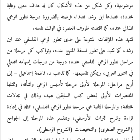
موضوعية، وكل شكل من هذه الأشكال كان له هدف معين وغاية
محددة، قصدها ابن رشد قصدا، فرضته بالضرورة درجة تطور الوعي
الذاتي عنده، كما اقتضته ظروف العصر، في الوقت نفسه.
تشهد هذه المؤلفات المتنوعة على مدى تطور الوعي الفلسفي عند ابن
رشد، كما تشهد على تطور فلسفة المنهج عنده، وتواكب كل مرحلة من
مراحل تطور الوعي الفلسفي عنده، درجة من درجات إسهامه الفعلي
في التنوير العربي، ويمكن تقسيمها- كما تذهب د. فاطمة إسماعيل – إلى
أربع مراحل: المرحلة الأولى مرحلة تأسيس الوعي ونشأته، وتمثلها
المختصرات الأولى لبعض كتب السابقين عليه، وذلك في مجالات
مختلفة، والمرحلة الثانية هي مرحلة تطور الوعي الفلسفي، ممثلة في إعادة
قراءة وشرح التراث الأرسطي، وتنقسم هذه المرحلة إلى الجوامع
(الشروح الصغرى) والتلخيصات (الشروح الوسطى).