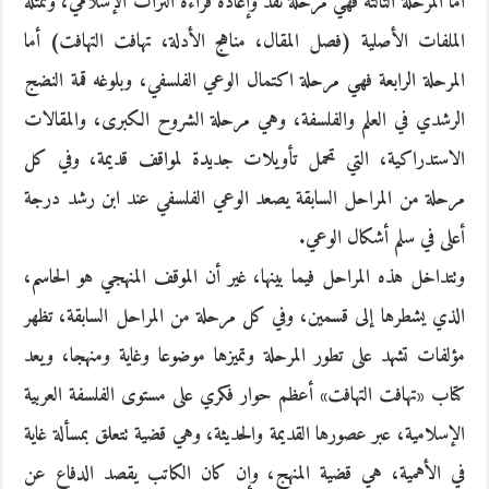
أما المرحلة الثالثة فهي مرحلة نقد وإعادة قراءة التراث الإسلامي، وتمثله
الملفات الأصلية (فصل المقال، مناهج الأدلة، تهافت التهافت) أما
المرحلة الرابعة فهي مرحلة اكتمال الوعي الفلسفي، وبلوغه قمة النضج
الرشدي في العلم والفلسفة، وهي مرحلة الشروح الكبرى، والمقالات
الاستدراكية، التي تحمل تأويلات جديدة لمواقف قديمة، وفي كل
مرحلة من المراحل السابقة يصعد الوعي الفلسفي عند ابن رشد درجة
أعلى في سلم أشكال الوعي.
وتتداخل هذه المراحل فيما بينها، غير أن الموقف المنهجي هو الحاسم،
الذي يشطرها إلى قسمين، وفي كل مرحلة من المراحل السابقة، تظهر
مؤلفات تشهد على تطور المرحلة وتميزها موضوعا وغاية ومنهجا، ويعد
كتاب «تهافت التهافت» أعظم حوار فكري على مستوى الفلسفة العربية
الإسلامية، عبر عصورها القديمة والحديثة، وهي قضية تتعلق بمسألة غاية
في الأهمية، هي قضية المنهج، وإن كان الكاتب يقصد الدفاع عن