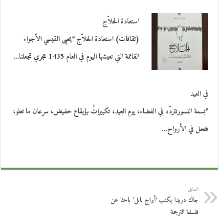
استعادة الحلاّج
(ثقافات) استعادة الحلاّج *يحيى القيسي الأجواء
القاتمة التي نعيشها اليوم في العام 1435 هجري تجعلنا…
في العيد
*بسمة النسورتتردّد في الفضاء، يوم العيد، تكبيراتٌ بإيقاع خفيض، سرعان ما تعلو،
فتحل في الأرواح…
السابق
جاك دريدا يكتب ‘أبراج بابل’ باحثا عن
فلسفة الترجمة