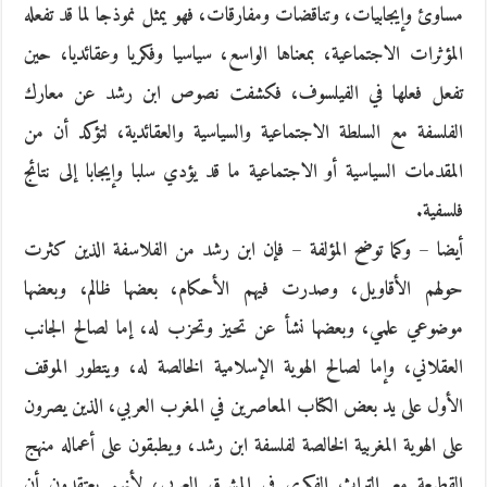
مساوئ وإيجابيات، وتناقضات ومفارقات، فهو يمثل نموذجا لما قد تفعله
المؤثرات الاجتماعية، بمعناها الواسع، سياسيا وفكريا وعقائديا، حين
تفعل فعلها في الفيلسوف، فكشفت نصوص ابن رشد عن معارك
الفلسفة مع السلطة الاجتماعية والسياسية والعقائدية، لتؤكد أن من
المقدمات السياسية أو الاجتماعية ما قد يؤدي سلبا وإيجابا إلى نتائج
فلسفية.
أيضا – وكما توضح المؤلفة – فإن ابن رشد من الفلاسفة الذين كثرت
حولهم الأقاويل، وصدرت فيهم الأحكام، بعضها ظالم، وبعضها
موضوعي علمي، وبعضها نشأ عن تحيز وتحزب له، إما لصالح الجانب
العقلاني، وإما لصالح الهوية الإسلامية الخالصة له، ويتطور الموقف
الأول على يد بعض الكتاب المعاصرين في المغرب العربي، الذين يصرون
على الهوية المغربية الخالصة لفلسفة ابن رشد، ويطبقون على أعماله منهج
القطيعة مع التراث الفكري في المشرق العربي، لأنهم يعتقدون أن