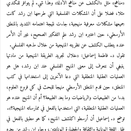
«مناهج» مثل «الكشف عن مناهج الأدلة» وهذا شيء لم يتوافر للكندي
مثلا، فضلا على أن المشكلات الفلسفية التي طرحها ابن رشد كانت
جميعها مشكلات معرفية منهجية، جاءت نتيجة اهتمامه الشديد بالمنطق
الأرسطي، حين اعتبره ابن رشد علم التفكير الصحيح، غير أن الأمر
عنده يتطلب الكشف عن نظريته المنهجية من خلال مذهبه الفلسفي.
تقول د. فاطمة إسماعيل: «خلال تجريد الطريقة المنهجية من مادتها
ينبغي أن نتعرف إلى معنى المنهج الفلسفي عند ابن رشد، هل هو
العمليات العقلية المنطقية التي دعا الآخرين إلى استخدامها في كتب
المنطق، حين قدم المنطق الأرسطي منهجا للبحث في كل فروع العلوم،
بدءا من الطبيعيات والرياضيات وما بعد الطبيعة؟ أم أن المنهج عنده هو
العمليات العقلية المنطقية، التي استخدمها بالفعل في ممارساته المنهجية؟».
توضح د. إسماعيل أن أرسطو اكتشف المنهج، كما هو مطبق بالفعل في
ظل اللغة اليونانية والثقافة والحضارة اليونانيتين، وجاء ابن رشد من بعده