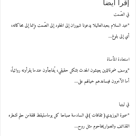
إقرأ أيضاً
في الصّمت
*عبد السلام بنعبدالعاليلا يدعونا شيوران إلى الخلود إلى الصّمت وإنما إلى محاكاته،
أي إلى بلوغ…
استعادة المأساة
*يوسف ضمرةالذين يعيشون الحدث بشكل حقيقي، يُفاجأون عندما يقرأونه روائياً،
أما الآخرون فيساعدهم خيالهم على…
في ليبيا
*سميرة البوزيدي( ثقافات )في السادسة صباحا كل يوماستيقظ قلقةمن حلم تشطره
القذائف والصواريخاحوم مثل روح…