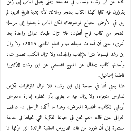
كتابه عن ابن رشد، وتساءل في مقدمته: «متى يصل الناس إلى زمن
يقرؤون فيه كتابا كهذا الكتاب بضجر وملالة، لأنه بمثابة تاريخ قديم، لم
يبق في الأرض احتياج لموضوعه؟» لكن الناس لم يصلوا إلى مرحلة
الضجر من كتاب فرح أنطون، فلا تزال طبعاته تتوالى واحدة بعد
أخرى، حتى أن أحدث طبعاته صدر العام الماضي 2015، ولا يزال
ابن رشد فيلسوفا مثيرا للإعجاب والجدل، ولا تزال الكتب تصدر عنه،
وأحدثها كتاب «مقال عن المنهج الفلسفي عن ابن رشد» للدكتورة
فاطمة إسماعيل.
هذا يعني أننا في حاجة إلى ابن رشد، فلا تزال المؤتمرات تكرس
لتدارس منجزه، ولا يزال فيه ما يغري بأن تختاره إدارة «معرض
أبوظبي للكتاب» شخصية المعرض، وهذا ما أكده الراحل د. عاطف
العراقي حين قال: «نعم نحن في حياتنا الفكرية التي نحياها في حاجة
مستمرة إلى أن نتزود من تلك الدروس العقلية الرائدة التي تركها لنا