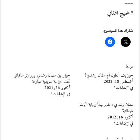
___
*الخليج الثقافي
شارك هذا الموضوع:
مرتبط
جوزيف أنطون أم سلمان رشدي؟
حوار بين سلمان رشدي وروبرتو سافيانو
أغسطس 18, 2022
تحت حراسة سويدية صارمة
في "إضاءات"
أكتوبر 26, 2021
في "إضاءات"
سلمان رشدي : فخور جداً برواية ‘آيات
شيطانية’
أكتوبر 16, 2012
في "إضاءات"