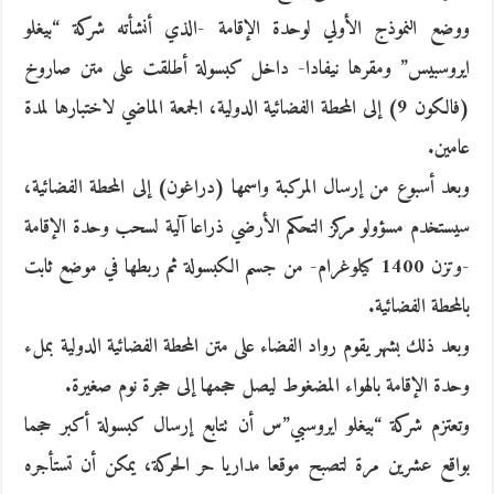
ووضع النموذج الأولي لوحدة الإقامة -الذي أنشأته شركة “بيغلو
ايروسبيس” ومقرها نيفادا- داخل كبسولة أطلقت على متن صاروخ
(فالكون 9) إلى المحطة الفضائية الدولية، الجمعة الماضي لاختبارها لمدة
عامين.
وبعد أسبوع من إرسال المركبة واسمها (دراغون) إلى المحطة الفضائية،
سيستخدم مسؤولو مركز التحكم الأرضي ذراعا آلية لسحب وحدة الإقامة
-وتزن 1400 كيلوغرام- من جسم الكبسولة ثم ربطها في موضع ثابت
بالمحطة الفضائية.
وبعد ذلك بشهر يقوم رواد الفضاء على متن المحطة الفضائية الدولية بملء
وحدة الإقامة بالهواء المضغوط ليصل حجمها إلى حجرة نوم صغيرة.
وتعتزم شركة “بيغلو ايروسبي”س أن تتابع إرسال كبسولة أكبر حجما
بواقع عشرين مرة لتصبح موقعا مداريا حر الحركة، يمكن أن تستأجره