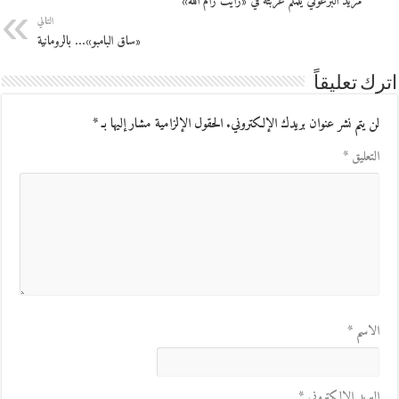
مريد البرغوثي يلملم غربته في «رأيت رام الله»
التالي
«ساق البامبو»… بالرومانية
اترك تعليقاً
لن يتم نشر عنوان بريدك الإلكتروني.
الحقول الإلزامية مشار إليها بـ
*
التعليق
*
الاسم
*
البريد الإلكتروني
*