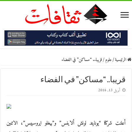
الرئيسية
/
علوم
/
قريبا.. “مساكن” في الفضاء
قريبا.. “مساكن” في الفضاء
أبريل 13, 2016
أعلنت شركتا “يونايتد لونش ألاينس” و”بيغلو ايروسبيس”، الاثنين