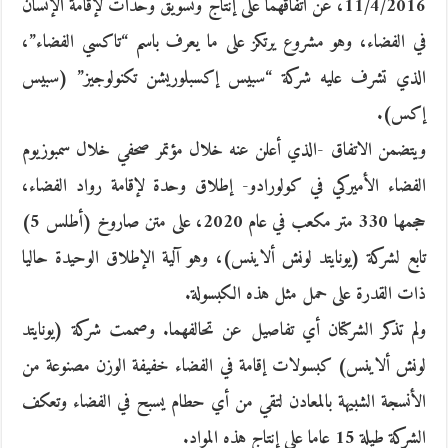
11/4/2016، عن اتفاقهما على إنتاج وتسويق وحدات لإقامة الإنسان
في الفضاء، وهو مشروع يرتكز على ما يعرف باسم “تاكسي الفضاء”،
الذي تشرف عليه شركة “سبيس إكسبلوريشن تكنولوجيز” (سبيس
إكس).
ويتضمن الاتفاق -الذي أعلن عنه خلال مؤتمر صحفي خلال سمبوزيوم
الفضاء الأميركي في كولورادو- إطلاق وحدة لإقامة رواد الفضاء،
حجمها 330 متر مكعب في عام 2020، على متن صاروخ (أطلس 5)
تابع لشركة (يونايتد لونش ألاينس)، وهو آلية الإطلاق الوحيدة حاليا
ذات القدرة على حمل مثل هذه الكبسولة.
ولم تذكر الشركتان أي تفاصيل عن تحالفهما. وصممت شركة (يونايتد
لونش ألاينس) كبسولات إقامة في الفضاء خفيفة الوزن مصنوعة من
الأنسجة الشبيهة بالمعادن لتقي من أي حطام يسبح في الفضاء وتعكف
الشركة طيلة 15 عاما على إنتاج هذه المواد.