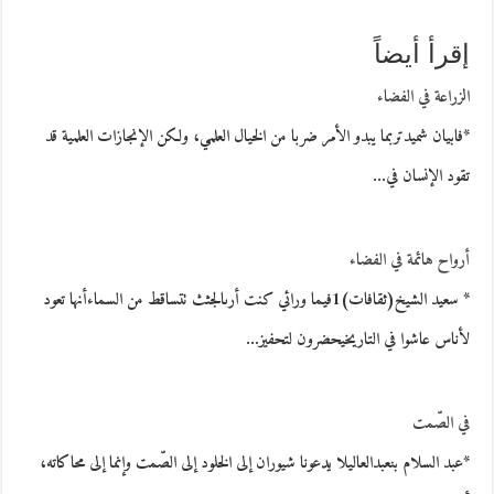
إقرأ أيضاً
الزراعة في الفضاء
*فابيان شميدتربما يبدو الأمر ضربا من الخيال العلمي، ولكن الإنجازات العلمية قد
تقود الإنسان في…
أرواح هائمة في الفضاء
* سعيد الشيخ(ثقافات)1فيما ورائي كنت أرىالجثث تتساقط من السماءأنها تعود
لأناس عاشوا في التاريخيحضرون لتحفيز…
في الصّمت
*عبد السلام بنعبدالعاليلا يدعونا شيوران إلى الخلود إلى الصّمت وإنما إلى محاكاته،