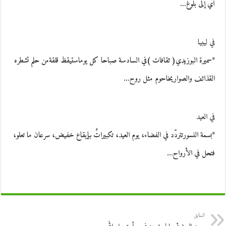
أي إلى بلوغ…
في ليبيا
*سميرة البوزيدي( ثقافات )في السادسة صباحا كل يوماستيقظ قلقةمن حلم تشطره
القذائف والصواريخاحوم مثل روح…
في العيد
*بسمة النسورتتردّد في الفضاء، يوم العيد، تكبيراتٌ بإيقاع خفيض، سرعان ما تعلو،
فتحل في الأرواح…
السابق