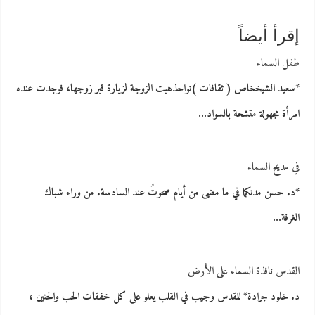
إقرأ أيضاً
طفل السماء
*سعيد الشيخخاص ( ثقافات )نواحذهبت الزوجة لزيارة قبر زوجها، فوجدت عنده
امرأة مجهولة متشحة بالسواد…
في مديح السماء
*د. حسن مدنكما في ما مضى من أيام صحوتُ عند السادسة. من وراء شباك
الغرفة…
القدس نافذة السماء على الأرض
د. خلود جرادة* للقدس وجيب في القلب يعلو على كل خفقات الحب والحنين ،