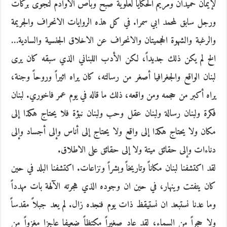
لإيمان حميدان ومريم الحكايا لعلوية صبح وباص الاوادم لنجوى بركات
ورجل سابق لمحمد ابي سمرا. في كل هذه الروايات الانحراف والجريمة
والرغبة والشهوة الحجميتان والانحراف عن الاخلاق الجنسية والسادية…
الخ لم يكن ذلك جديداً، لكن الأدب اللبناني الذي سبقه كان يرى
لبنان الواقع والجغرافيا أصغر من رسالته، كان يراه اثيراً وروحاً وجنة،
يراه أكبر من حجمه ومن واقعه، ذلك ما قاله في يوم عمر فاخوري. لبنان
فكرة ولبنان رسالة ولبنان عقل وحب ولبنان نبؤة فلا يحتاج هكذا إلى
مكان ولا يحتاج هكذا إلى واقع ولا يحتاج إلى أناس وإلى أجساد وإلى
دناءات وإلى حقائق ميتة ولا إلى حقائق على الاطلاق.
لقد اكتشفنا لبنان مكاناً وتاريخاً وبشراً ونزاعات. اكتشفنا البلد في حين
كان يتفتت وينهار، في حين ان وجوده الذي هجرته الآلهة بات مهدداً
وما عدنا نستبعد ان نستيقظ ذات يوم فنجده زال. لم يعد جبلاً مقدساً
ولا حجراً من السماء، لقد عاد صغيراً مكتظاً ضعيفا عاجزا مغزواً من