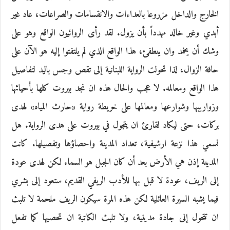
الخارج والداخل مزروعا بالعداءات والانقسامات والصراعات، عاد غير
أبدي وغير خالد مهدداً بأن يزول. لقد رأى الروائيون الواقع وهو على
وشك أن يخمد وان ينطفئ، هذا الواقع الذي لم يلتفتوا إليه هو الآن على
حافة الزوال، لذا تحولت الرواية اللبنانية إلى تقص وجس باليد لتفاصيل
هذا الواقع ومعالمه. لا عجب والحال هذه ان نجد بيروت كلها بأحيائها
وزواريبها وشوارعها ومعالمها على خريطة رواية «حارث المياه» لهدى
بركات، حتى ليكاد لقارئ ان يتجول في بيروت على هدى الرواية. هل
نسمي هذا نزعة ارشيفية، تعداد المدينة واحصاؤها وتفصيلها. كانت
المدينة إذن هي الأرض بعد أن كان الجبل هو السماء لكن لهدى عودة
إلى الريف، عودة لا قبل بها للأدب الريفي القديم، ستعود إلى بشري
فيما يشبه السيرة العائلية لكن هذه المرة سيكون الريف ملحمة لا تلبث
ان تتحول إلى جادة مدينية، ولا تلبث الكاتبة ان تحصيها كما تفعل