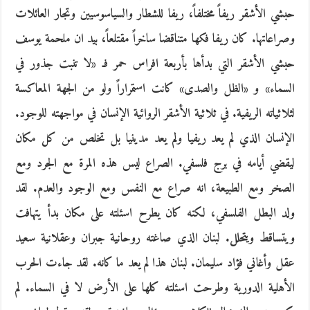
حبشي الأشقر ريفاً مختلفاً، ريفا للشطار والسياسوسيين وتجار العائلات
وصراعاتها. كان ريفا فكها متناقضا ساخراً مقتلعاً، بيد ان ملحمة يوسف
حبشي الأشقر التي بدأها بأربعة افراس حمر فـ «لا تنبت جذور في
السماء» و «الظل والصدى» كانت استمراراً ولو من الجهة المعاكسة
لثلاثياته الريفية. في ثلاثية الأشقر الروائية الإنسان في مواجهته للوجود.
الإنسان الذي لم يعد ريفيا ولم يعد مدينيا بل تخلص من كل مكان
ليقضي أيامه في برج فلسفي. الصراع ليس هذه المرة مع الجرد ومع
الصخر ومع الطبيعة، انه صراع مع النفس ومع الوجود والعدم. لقد
ولد البطل الفلسفي، لكنه كان يطرح اسئلته على مكان بدأ يتهافت
ويتساقط ويتحلل. لبنان الذي صاغته روحانية جبران وعقلانية سعيد
عقل وأغاني فؤاد سليمان. لبنان هذا لم يعد ما كانه. لقد جاءت الحرب
الأهلية الدورية وطرحت اسئلته كلها على الأرض لا في السماء. لم