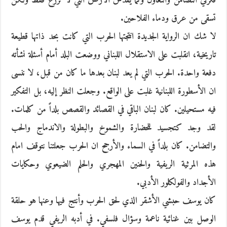
فكرتي التضامن والتعاون وكما يقدس الأرض التي لا تزرع فقط ولكن
تسقى من عرق ودماء الفلاحين.
لا شك ان الرواية الجديدة انتجتها الحرب التي كانت بحد ذاتها قطيعة
تاريخية، انقلبت على الاستقلال اللبناني ووضعت البلد أمام أسئلة نشأته
دفعة واحدة. الحرب التي لم يعد لبنان بعدها ما كان من قبل، لا ننسى
ان الأسطورة اللبنانية غلبت على الواقع. وجعلت النظر إليه، بل التفكير
فيه مستحيلين. كان لبنان الباقي في القصائد والقصص بلداً من كلمات.
لقد وجد كتجسيد للحضارة والشموخ والبطولة والاندماج والحب
والتضامن. كان بلداً في السماء والأرجح ان الحرب جعلتنا نتوقف امام
هذه المرثية الريفية والحنين المهجري والحلم الضيعوي وحكايات
الأجداد والفولكلور الأدبي.
كان يوسف حبشي الأشقر الذي لحق الحرب وأنتج فيها وعنها هو حلقة
الوصل بين غنائية ناعمة وسؤال فلسفي. في أدبه الريفي قدم يوسف