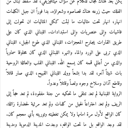
يكن بعد هناك مجال للكلام عن سؤال ميتافيزيقي، لقد سقط لبنان من
الفلك حيث زرعه هناك قصاصوه وشعراؤه. بدا فوراً ان جبل الكلمات
انهار، انهار تحت مثاليات ما لبثت ككل المثاليات ان تحولت إلى
فاشيات وإلى عنصريات وإلى استبدادات. اللبناني الذي كان على
طريق القارات يجترح المعجزات، اللبناني الذي طوع الجبل، اللبناني
الذي تربى على الورد والماء والنهر، اللبناني الذي كان مخلوقا سماوياً
والذي من أعالي قممه كان يسمع الله. اللبناني القلب والعائلة الروحية
بات شيئاً آخر، لقد بدا بشعاً وولد اللبناني القبيح، الذي صار قاتلاً
وقاطع آذان وسلاخ وجوه ولصاً وقاتلاً وعدواً.
الرواية اللبنانية لم تعد تتلقى ما تحكيه من جنة مفقودة، لم تعد حجاً إلى
الريف ولم تعد اختراعاً لخيل من كلمات ولم تعد مرثية لحضارة زائلة.
كان الواقع لأول مرة امامها ولا يمكن تغطيته وتوريته بأي معجم كان.
لقد وجد الواقع بل ما تحت الواقع، وجدت المدينة الدموية ومدينة