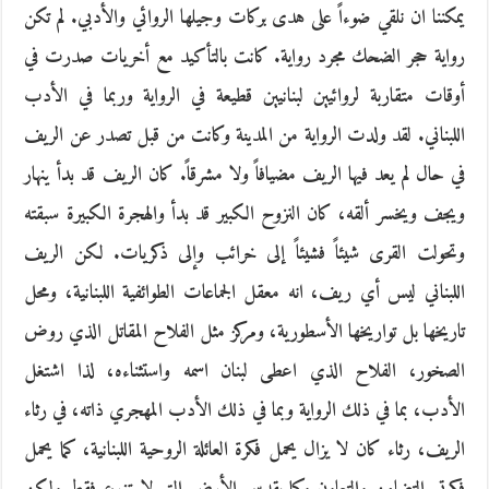
يمكننا ان نلقي ضوءاً على هدى بركات وجيلها الروائي والأدبي. لم تكن
رواية حجر الضحك مجرد رواية. كانت بالتأكيد مع أخريات صدرت في
أوقات متقاربة لروائيين لبنانيين قطيعة في الرواية وربما في الأدب
اللبناني. لقد ولدت الرواية من المدينة وكانت من قبل تصدر عن الريف
في حال لم يعد فيها الريف مضيافاً ولا مشرقاً. كان الريف قد بدأ ينهار
ويجف ويخسر ألقه، كان النزوح الكبير قد بدأ والهجرة الكبيرة سبقته
وتحولت القرى شيئاً فشيئاً إلى خرائب وإلى ذكريات. لكن الريف
اللبناني ليس أي ريف، انه معقل الجماعات الطوائفية اللبنانية، ومحل
تاريخها بل تواريخها الأسطورية، ومركز مثل الفلاح المقاتل الذي روض
الصخور، الفلاح الذي اعطى لبنان اسمه واستثناءه، لذا اشتغل
الأدب، بما في ذلك الرواية وبما في ذلك الأدب المهجري ذاته، في رثاء
الريف، رثاء كان لا يزال يحمل فكرة العائلة الروحية اللبنانية، كما يحمل