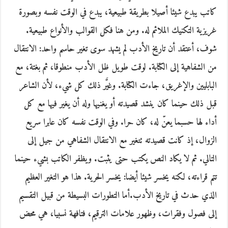
كاتب يبدع شيئا أصيلا بطريقة طبيعية، يبدع في الوقت نفسه وبصورة
غريزية التكنيك الملائم له. ومن هنا فكل القوالب والأنواع طبيعية.
شوف، أعتقد أن تاريخ الأدب لم يشهد سوى تغير حاسم واحد: الانتقال
من الشفاهية إلى الكتابة. لوقت طويل ظل الأدب منطوقا، ثم بغتة، مع
البابليين والإغريق، جاءت الكتابة. وغيَّر ذلك كل شيء، لأن الشاعر
قبل ذلك حينما كان ينشد قصيدته أو يغنيها وله أن يغير فيها مع كل
أداء لها حسبما يعنّ له، كان حرا. وفي الوقت نفسه كان عابرا سريع
الزوال، إذ كانت قصيدته تتغير مع الانتقال الشفاهي من جيل إلى
التالي. ثم لا يكاد النص يكتب حتى يثبت. ويظفر الكاتب بشيء حينما
تتم قراءته، لكنه يخسر شيئا أيضا: يخسر الحرية. هذا هو التغير العظيم
الذي حدث في تاريخ الأدب.أما التطورات البسيطة من قبيل التقسيم
إلى فصول وفقرات، وظهور علامات الترقيم، فتافهة نسبيا، هي محض