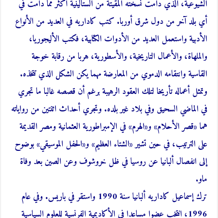
الشيوعية، الذي دامت نسخته المقيتة من الستالينية أكثر مما دامت في
أي بلد آخر من دول شرق أوربا. كتب كاداريه في العديد من الأنواع
الأدبية واستعمل العديد من الأدوات الكتابية، فكتب الأليجوريا،
والملهاة، والأعمال التاريخية، والأسطورية، هربا من رقابة خوجة
القاسية وانتقامه الدموي من المعارضة مهما يكن الشكل الذي تتخذه.
وتمثل أعماله تأريخا لتلك العقود الرهيبة برغم أن قصصه غالبا ما تجري
في الماضي السحيق وفي بلاد غير بلده. وتجري أحداث اثنتين من رواياته
هما «قصر الأحلام» و«الهرم» في الإمبراطورية العثمانية ومصر القديمة
على الترتيب، في حين تشير «الشتاء العظيم» و«الحفل الموسيقي» بوضوح
إلى انفصال ألبانيا عن روسيا في ظل خروشوف وعن الصين بعد وفاة
ماو.
ترك إسماعيل كاداريه ألبانيا سنة 1990 واستقر في باريس. وفي عام
1996، انتخب عضوا مساعدا في الأكاديمية الفرنسية للعلوم السياسية