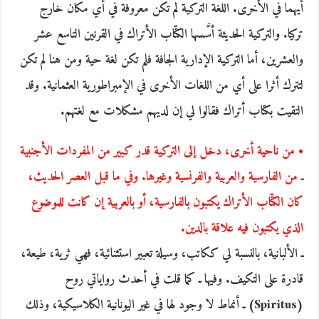
أيهما في الأخرى. اللغة التركية لم تكن معروفة في أي مكان خارج
تركيا. والتركية الحديثة أسَّسها الكتّاب الأتراك في القرنين التاسع عشر
والعشرين، أما التركية الإدارية الجافة فلم تكن لغة حية ومن هنا لم تكن
لتترك أثرا على أي من اللغات الأخرى في الإمبراطورية العثمانية. وقد
التقيت بكتاب أتراك فقالوا لي إن لديهم مشكلات مع لغتهم.
• من ناحية أخرى، دخل إلى التركية قدر كبير من المفردات الأجنبية
ـ من الفارسية والعربية والفرنسية وغيرها. وفي ما قبل العصر الحديث،
كان الكتّاب الأتراك يكتبون بالفارسية، أو بالعربية إن كانت للموضوع
الذي يكتبون فيه علاقة بالدين.
ـ الألبانية، بالنسبة لي ككاتب، وسيلة تعبير استثنائية، فهي ثرية، طيعة،
قادرة على التكيف. وفيها ـ كما قلت في أحدث رواياتي روح
(Spiritus) ـ أنماط لا وجود لها في غير اليونانية الكلاسيكية، وذلك