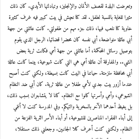
وتعرضت البلدة لقصف الألمان والإنجليز، وتبادلتها الأيدي. كان ذلك
مثيرا للغاية بالنسبة لطفل. لقد كنا نعيش في بيت كبير فيه غرف كثيرة
خاوية كنا نلعب فيها، ذلك جزء مهم من طفولتي. كانت عائلتي من جهة
أبي عائلة متواضعة، أبي نفسه كان محضرا قضائيا، الرجل الذي يقوم
بتوصيل رسائل المحكمة، أما عائلتي من جهة أمي فكانت ثرية بعض
الشيء. والمفارقة أن عائلة أمي هي التي كانت شيوعية، بينما كانت عائلة
أبي محافظة متزمتة. حياتنا في البيت كانت بسيطة، ولكني كنت أصبح
عندما أزور بيت جدي لأمي طفلا من عائلة ثرية. كان أبي ضد النظام
الشيوعي، وأمي وأسرتها كانوا مع النظام. كانا لا يتشاجران بسبب ذلك،
بل يغيظ أحدهما الآخر بالسخرية والتهكم. وفي المدرسة كنت لا أنتمي
إلى أبناء الفقراء المناصرين للشيوعية، أو أبناء الأسر الثرية الفزعة من
النظام. ولكنني كنت أعرف كلا الجانبين. وجعلني ذلك مستقلا،