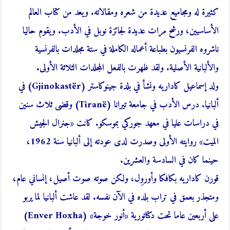
كثيرة له ومجاميع عديدة من شعره ومقالاته. ويعد من كتاب العالم
الأساسيين، ورشح مرات عديدة لجائزة نوبل في الأدب. ويقوم حاليا
ناشروه الفرنسيون بطباعة أعماله الكاملة في ستة مجلدات بالفرنسية
والألبانية الأصلية. ولقد ظهرت بالفعل المجلدات الثلاثة الأولى.
ولد إسماعيل كاداريه ونشأ في بلدة جينوكاستر (Gjinokastër) في
ألبانيا. درس الأدب في جامعة تيرانا (Tiranë) وقضى ثلاث سنين
في دراسات عليا في معهد جوركي بموسكو. كانت «جنرال الجيش
الميت» روايته الأولى وصدرت لدى عودته إلى ألبانيا سنة 1962،
حينما كان في السادسة والعشرين.
قورن كاداريه بكافكا وأوروِل، ولكن صوته صوت أصيل، إنساني عام،
ومتجذر بعمق في تراب بلده في الآن نفسه. لقد عاشت ألبانيا لما يربو
على أربعين عاما تحت دكتاتورية «أنور خوجة» (Enver Hoxha)