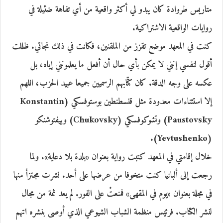
متاريس طروادة كان يبدو لي أكثر واقعية من أي تفاهة ضئيلة في
روايات الواقعية الاشتراكية.
كنت في المعهد موضع تقزز من الملقنين، فكانت في ذلك نجاتي. ظللت
أقول لنفسي إنني لا يمكن بأي حال أن أفعل ما يعلمونني إياه، بل
عكسه على وجه الدقة. كان كتّابهم الرسميين جميعا عبيد الحزب، اللهم
إلا استثناءات معدودة مثل قنسطنطين بوستوفسكي (Konstantin
Paustovsky) وتشوكوفسكي (Chukovsky) وييفتوشنكو
(Yevtushenko).
خلال إقامتي في المعهد كتبت رواية بعنوان «بلدة بلا دعاية». ولما
رجعت إلى ألبانيا كنت متخوفا من عرضها على أحد. نشرت مجتزأ منها
في مجلة بعنوان «يوم في المقهى» فمنعتْ على الفور. لم يعد ثمة من مجال
لنشر الكتاب. فرئيس منظمة الشباب الشيوعي الذي أوصى بنشره اتهم