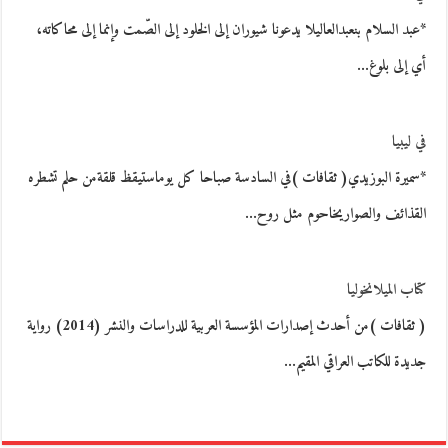
*عبد السلام بنعبدالعاليلا يدعونا شيوران إلى الخلود إلى الصّمت وإنما إلى محاكاته،
أي إلى بلوغ…
في ليبيا
*سميرة البوزيدي( ثقافات )في السادسة صباحا كل يوماستيقظ قلقةمن حلم تشطره
القذائف والصواريخاحوم مثل روح…
كتاب الميلانخوليا
( ثقافات )من أحدث إصدارات المؤسسة العربية للدراسات والنشر (2014) رواية
جديدة للكاتب العراقي المقيم…