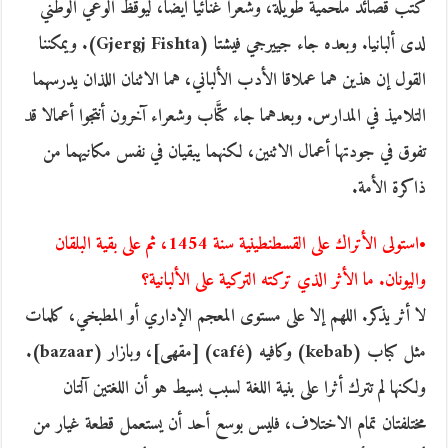
كتب قصائد ملحمية طويلة، وشعرا غنائيا أيضا، ليوقظ الوعي الوطني
لدى ألبانيا. وبعده جاء جييرجي فيشتا (Gjergj Fishta). ويمكننا
القول إن هذين هما عملاقا الأدب الألباني، هما الاثنان اللذان يدرسهما
التلاميذ في المدارس. وبعدهما جاء كتَّاب وشعراء آخرون أنتجوا أعمالا قد
تفوق في جودتها أعمال الاثنين، لكنهما يبقيان في نفس مكانيهما من
ذاكرة الأمة.
•استولى الأتراك على القسطنطينية سنة 1454، ثم على بقية البلقان
واليونان. ما الأثر الذي تركته التركية على الألبانية؟
لا أثر يذكر. اللهم إلا على مستوى المعجم الإداري أو المطبخي، كلمات
مثل كباب (kebab) وكافيه (café) [مقهى]، وبازار (bazaar).
ولكنها لم تترك أثرا على بنية اللغة لسبب بسيط هو أن اللغتين آلتان
مختلفتان تمام الاختلاف، فليس بوسع أحد أن يستعمل قطعة غيار من