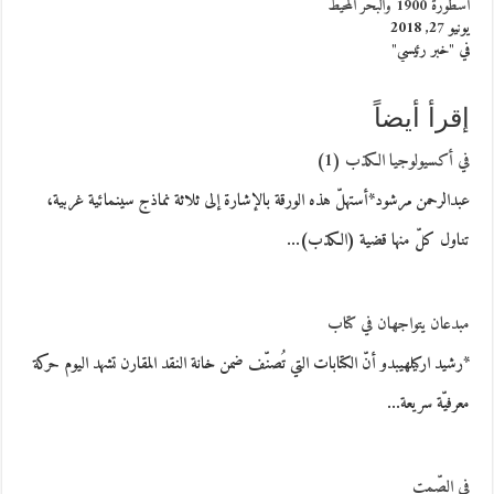
اسطورة 1900 والبحر المحيط
يونيو 27, 2018
في "خبر رئيسي"
إقرأ أيضاً
في أكسيولوجيا الكذب (1)
عبدالرحمن مرشود*أستهلّ هذه الورقة بالإشارة إلى ثلاثة نماذج سينمائية غربية،
تناول كلّ منها قضية (الكذب)…
مبدعان يتواجهان في كتاب
*رشيد اركيلهيبدو أنّ الكتابات التي تُصنّف ضمن خانة النقد المقارن تشهد اليوم حركة
معرفيّة سريعة…
في الصّمت