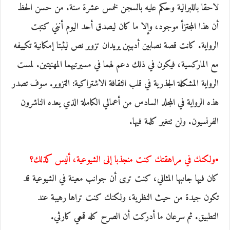
لاحقا باللبرالية وحكم عليه بالسجن لخمس عشرة سنة. من حسن الحظ
أن هذا المجتزأ موجود، وإلا ما كان ليصدق أحد اليوم أنني كتبت
الرواية. كانت قصة نصابين أدبيين يريدان تزوير نص ليثبتا إمكانية تكييفه
مع الماركسية، فيكون في ذلك دعم لهما في مسيرتيهما المهنيتين. لمست
الرواية المشكلة الجذرية في قلب الثقافة الاشتراكية: التزوير. سوف تصدر
هذه الرواية في المجلد السادس من أعمالي الكاملة الذي يعده الناشرون
الفرنسيون. ولن تتغير كلمة فيها.
•ولكنك في مراهقتك كنت منجذبا إلى الشيوعية، أليس كذلك؟
كان فيها جانبها المثالي، كنت ترى أن جوانب معينة في الشيوعية قد
تكون جيدة من حيث النظرية، ولكنك كنت تراها رهيبة عند
التطبيق. ثم سرعان ما أدركت أن الصرح كله قمعي كارثي.