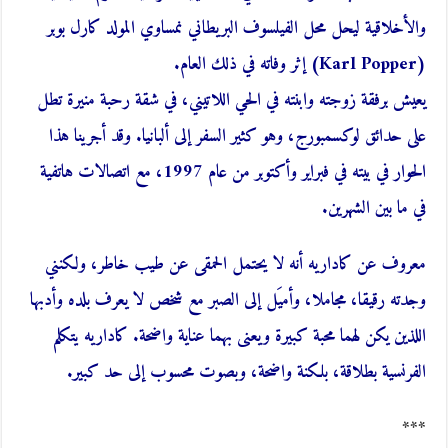
والأخلاقية ليحل محل الفيلسوف البريطاني نمساوي المولد كارل بوبر
(Karl Popper) إثر وفاته في ذلك العام.
يعيش برفقة زوجته وابنته في الحي اللاتيني، في شقة رحبة منيرة تطل
على حدائق لوكسمبورج، وهو كثير السفر إلى ألبانيا. وقد أجرينا هذا
الحوار في بيته في فبراير وأكتوبر من عام 1997، مع اتصالات هاتفية
في ما بين الشهرين.
معروف عن كاداريه أنه لا يحتمل الحمقى عن طيب خاطر، ولكنني
وجدته رقيقا، مجاملا، وأميَل إلى الصبر مع شخص لا يعرف بلده وأدبها
اللذين يكن لهما محبة كبيرة ويعنى بهما عناية واضحة. كاداريه يتكلم
الفرنسية بطلاقة، بلكنة واضحة، وبصوت محسوب إلى حد كبير.
***