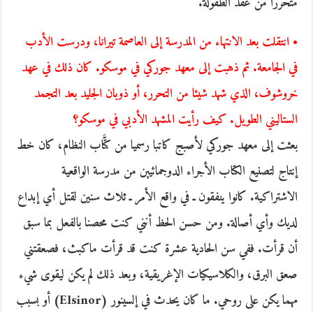
متحررا من عقد الطفولة.
• انتقلت بعد الانتهاء من المدرسة إلى العاصمة تيرانا، ودرست الأدب
في الجامعة. ثم ذهبت إلى معهد جوركي في موسكو. كان ذلك في عهد
خروشوف، الذي شهد شيئا من التحرر، أو ذوبان الجليد بعد التجمد
الستاليني الطويل. كيف رأيت المشهد الأدبي في موسكو؟
بعثت إلى معهد جوركي لأصبج كاتبا رسميا من كتَّاب النظام، كان خط
إنتاج لتصنيع الكتاب الأجراء الدوجمائيين من مدرسة الواقعية
الاشتراكية. كانوا ينفقون ـ في واقع الأمر ـ ثلاث سنين لقتل أي إبداع
لديك وأي أصالة. ومن حسن الحظ أنني كنت محصنا بالفعل بما سبق
أن قرأت. ففي سن الحادية عشرة كنت قد قرأت ماكبث، فصعقتني
صعق البرق، والكلاسيكيات الإغريقية، وبعد ذلك لم يكن ليقوى شيء
مهما يكن على روحي. ما كان يحدث في إلسينور (Elsinor) أو بسبب