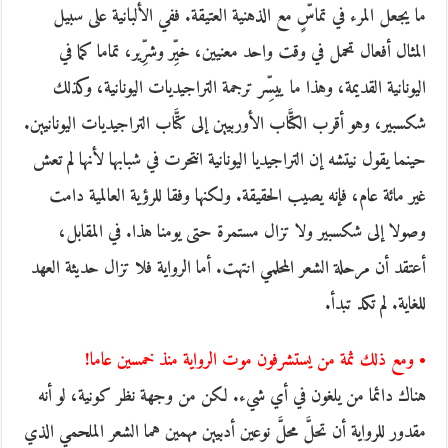
ما يجعل المرء في تماسٍّ مع الذهنية العتيقة. ففي الألبانية على سبيل
المثال أفعال تحمل في وقت واحد معنيين، خيِّر وشرِّير، تماما كما في
اليونانية القديمة، وهذا ما ييسِّر ترجمة التراجيديات اليونانية، وكذلك
شكسبير، وهو أقرب الكتَّاب الأوربيين إلى كتَّاب التراجيديات اليونانيين.
حينما يقول نيتشه إن التراجيديا اليونانية انتحرت في شبابها لأنها لم تعش
غير مائة عام، فإنه يصيب الحقيقة. ولكنها وفقا للرؤية العالمية دامت
وصولا إلى شكسبير ولا تزال مستمرة حتى يومنا هذا. في المقابل،
أعتقد أن مرحلة الشعر المحلمي انتهت. أما الرواية فلا تزال حديثة العهد
للغاية. لم تكد تبدأ.
• ومع ذلك ثمة من يستشرفون موت الرواية منذ خمسين عاما!
هناك دائما من يلغون في أي شيء. لكن من وجهة نظر كونية، لو أنه
مقدور للرواية أن تحلَّ محلَّ نوعين أدبيين مهمين هما الشعر الملحمي الذي