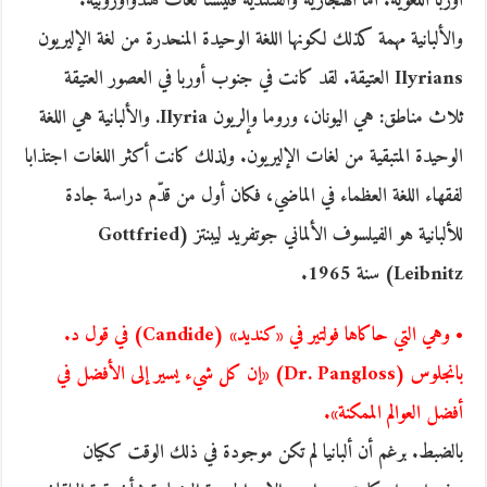
أوربا اللغوية. أما الهنجارية والفنلندية فليستا لغات هندوأوروبية.
والألبانية مهمة كذلك لكونها اللغة الوحيدة المنحدرة من لغة الإليريون
Ilyrians العتيقة. لقد كانت في جنوب أوربا في العصور العتيقة
ثلاث مناطق: هي اليونان، وروما وإلريون Ilyria. والألبانية هي اللغة
الوحيدة المتبقية من لغات الإليريون. ولذلك كانت أكثر اللغات اجتذابا
لفقهاء اللغة العظماء في الماضي، فكان أول من قدّم دراسة جادة
للألبانية هو الفيلسوف الألماني جوتفريد ليبنتز (Gottfried
Leibnitz) سنة 1965.
• وهي التي حاكاها فولتير في «كنديد» (Candide) في قول د.
بانجلوس (Dr. Pangloss) «إن كل شيء يسير إلى الأفضل في
أفضل العوالم الممكنة».
بالضبط. برغم أن ألبانيا لم تكن موجودة في ذلك الوقت ككيان