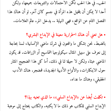
الحب. في هذا الحب تكمن الاحتمالات والتنويعات جميعها، ولكن
أحدا لا يمكن أن يتخيل هذه المرأة في جسم كائن آخر. لو أن هناك هذا
الفصل التام عن الواقع، فهي النهاية .. يدخل المرء عالم العلامات.
• هل تعني أن هناك استمرارية معينة في الإبداع البشري؟
بالضبط. نحن بشكل ما واقعون في شرك ماضي الإنسانية، لسنا بحاجة
إلى نعرف على سبيل المثال سيكولوجيا التماسيح أو الزرافات. قد يكون
الماضي عبئا، ولكن لا حيلة لنا في ذلك. أما كل هذا الضجيج المثار
حول الابتكارات، والأنواع الأدبية الجديدة، فمضجر. هناك الأدب
الحقيقي، وهناك ما عداه.
• تكلمت أيضا عن «الإبداع السلبي»، ما الذي تعنيه بهذا؟
الإبداع السلبي للكاتب هو ذلك ما لا يكتبه. والكاتب يحتاج إلى موهبة