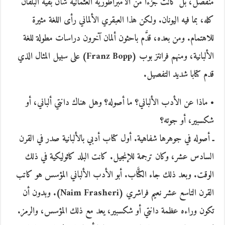
منفصل، بل كانت جزءا من الامبراطورية العثمانية شأن بقية البلقان
كله، بما فيه اليونان. ولكن هذا العبقري الألماني رأى اللغة مثيرة
للاهتمام. ومن بعده، قدَّم باحثون ألمان آخرون دراسات مطولة للغة
الألبانية، ومنهم فرانتز بوب (Franz Bopp) على سبيل المثال الذي
قدم كتابا شديد التفصيل.
• ماذا عن الأدب الألباني؟ ما أصوله؟ وهل هناك دانتي ألباني، أو
شكسبير، أو جوته؟
ـ أصوله في جوهرها شفاهية. أول كتاب أدبي بالألبانية صدر في القرن
السادس عشر، وكان ترجمة للإنجيل. كانت البلد كاثوليكية في ذلك
الوقت. وبعد ذلك جاء الكتَّاب. أبو الأدب الألباني المؤسس هو كاتب
القرن التاسع عشر نعيم فراشري (Naim Frasheri). وبدون أن
تكون وراءه عظمة دانتي أو شكسبير، يعد مع ذلك المؤسس، والرمز.