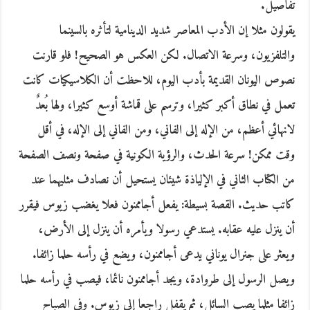
تفاصيل.
يقولون مثلا إن الأدب المعاصر شديد الدينامية لتأثره بالسينما
والتلفزيون، وسرعة الاتصال. لكن العكس هو الصحيح! فلو قارنت
نصوص اليونان القديمة بأدب اليوم، للاحظت أن الكلاسيكيات كانت
تعمل في نطاق أكبر كثيرا، وترسم على قماشة أوسع كثيرا، ولها بُعدٌ
لانهائي أعظم، من الإله إلى الفاني، ومن الفاني إلى الإله، في أقل
وقت ممكن! سرعة الحدث، والرؤية الكونية في صفحة ونصف الصفحة
من الكتاب الثاني في الإلياذة شيئان يستحيل أن نصادف مثليهما عند
كاتب حديث. القصة بسيطة: يفعل أجاممنون فعلا يغضب زيوس فيقرر
أن ينزل عليه عقابه. يستدعي رسولا ويأمره أن ينزل إلى الأرض،
ويعثر على جنرال يوناني يدعى أجاممنون، ويضع في رأسه حلما زائفا.
ويصل الرسول إلى طروادة، ويجد أجاممنون نائما، فيصب في رأسه حلما
زائفا مثلما يصب السائل، ثم يقفل راجعا إلى زيوس. وفي الصباح