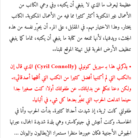
عظيمة ليعرف ما الذي لا ينبغي أن يكتبه، وفي وعي الكاتب من
الأعمال غير المكتوبة أكثر كثيرا مما فيه من الأعمال المكتوبة. الكاتب
يختار. وهذا الاختيار مهم. في المقابل، على المرء أن يحرِّر نفسه من هذه
الجثث، ويدفنها، لأنها تمنعه من كتابة ما ينبغي أن يكتبه، تماما كما ينبغي
تنظيف الأرض الخربة قبل تهيئة الموقع للبناء.
• يذكرني هذا بـ سيريل كونولي (Cyril Connolly) الذي قال إن
«الكتب التي لم أكتبها أفضل كثيرا من الكتب التي أنتجها أصدقائي».
ولكن دعنا نتكلم عن بداياتك. عن طفولتك أولا: كنت صغيرا جدا
حينما اندلعت الحرب التي تغيَّر بعدها كل شيء في ألبانيا.
طفولتي كانت ثرية، إذ شهدت أحداثا كثيرة. بدأت الحرب وأنا في
الخامسة. وكنت أعيش في جينوكاستر، وهي بلدة شديدة الجمال، عبرتها
الجيوش الأجنبية فكان عبورها منظرا مستمرا: الإيطاليون واليونان …