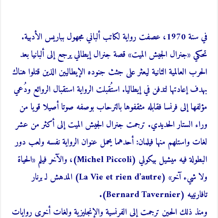
في سنة 1970، عصفت رواية لكاتب ألباني مجهول بباريس الأدبية.
تحكي «جنرال الجيش الميت» قصة جنرال إيطالي يرجع إلى ألبانيا بعد
الحرب العالمية الثانية ليعثر على جثث جنوده الإيطاليين الذين قتلوا هناك
بهدف إعادتها لتدفن في إيطاليا. استُقبلت الرواية استقبال الروائع ودُعي
مؤلفها إلى فرنسا فقابله مثقفوها بالترحاب بوصفه صوتا أصيلا قويا من
وراء الستار الحديدي. ترجمت جنرال الجيش الميت إلى أكثر من عشر
لغات واستلهم منها فيلمان: أحدهما يحمل عنوان الرواية نفسه ولعب دور
البطولة فيه ميشيل بيكولي (Michel Piccoli)، والآخر فيلم «الحياة
ولا شيء آخر» (La Vie et rien d’autre) المدهش لـ برنار
تافارنييه (Bernard Tavernier).
ومنذ ذلك الحين ترجمت إلى الفرنسية والإنجليزية ولغات أخرى روايات