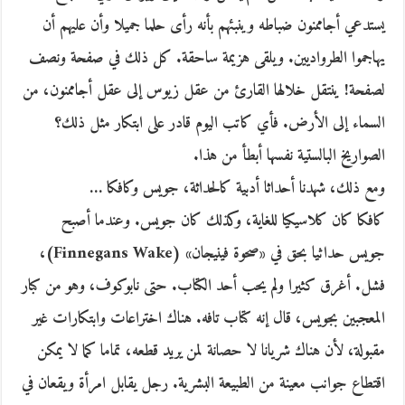
يستدعي أجاممنون ضباطه وينبئهم بأنه رأى حلما جميلا وأن عليهم أن
يهاجموا الطرواديين. ويلقى هزيمة ساحقة. كل ذلك في صفحة ونصف
لصفحة! ينتقل خلالها القارئ من عقل زيوس إلى عقل أجاممنون، من
السماء إلى الأرض. فأي كاتب اليوم قادر على ابتكار مثل ذلك؟
الصواريخ البالستية نفسها أبطأ من هذا.
ومع ذلك، شهدنا أحداثا أدبية كالحداثة، جويس وكافكا …
كافكا كان كلاسيكيا للغاية، وكذلك كان جويس. وعندما أصبح
جويس حداثيا بحق في «صحوة فينيجان» (Finnegans Wake)،
فشل. أغرق كثيرا ولم يحب أحد الكتاب. حتى نابوكوف، وهو من كبار
المعجبين بجويس، قال إنه كتاب تافه. هناك اختراعات وابتكارات غير
مقبولة، لأن هناك شريانا لا حصانة لمن يريد قطعه، تماما كما لا يمكن
اقتطاع جوانب معينة من الطبيعة البشرية. رجل يقابل امرأة ويقعان في