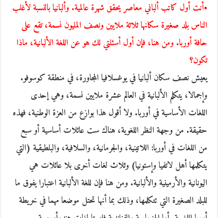
•أنت أول كاتب ألباني معاصر يحقق شهرة عالمية. وألبانيا بالنسبة لأغلب
الناس بلد صغيرة سكانها ثلاثة ملايين ونصف المليون نسمة، تقع على
حافة أوربا. ومن هنا، فإن أول أسئلتي لك هو عن اللغة الألبانية، ماذا
تكون؟
يعيش نصف سكان ألبانيا في يوغسلافيا المجاورة، في منطقة كوسوفو.
وإجمالا، يتكلم الألبانية في العالم عشرة ملايين نسمة، وهي إحدى
اللغات الأساسية في أوربا. ولا أقول هذا بوازع من العزة الوطنية، فهذه
حقيقة. من وجهة النظر اللغوية، هناك ست عائلات أساسية أو سبع
من اللغات في أوربا: اللاتينية، والجرمانية، والسلافية، والبلطيقية (التي
يتكلمها أهل لاتفيا وإستونيا) وثلاث لغات أخرى بلا عائلات هي
اليونانية والأرمينية والألبانية. ومن هنا فإن للغة الألبانية اعتبارا يفوق ما
للبلد الصغيرة التي تتكلمها، وذلك بما أنها تحتل موضعا مهما في خريطة