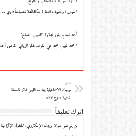
ذاكرة النهر ذاكرة الكتب والتاريخ
*سيف الرحبيهذه النظرة منكِفاتحة للصباحأداوي بها 
أحمد الحاج يفوز بجائزة "الطيب الصالح"
* محمد نجيب محمد علي-الخرطومفاز الروائي القاص أحم
السابق
مهرجان الإسماعيلية يجذب الفيلم الفائز بالسعفة
الذهبية «موج 98»
اترك تعليقاً
لن يتم نشر عنوان بريدك الإلكتروني.
الحقول الإلزامية 