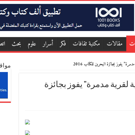
ات
مقالات
مكتبة ثقافات
فكر
أسرار
علوم
بحث
اتص
مرة” يفوز بجائزة البحرين للكتاب 2016
مواق
ية لقرية مدمرة” يفوز بجائزة