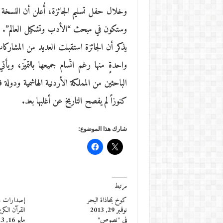
وخلال حفل تسليم الجائزة، أُعلن أن النسخة
وستكون في مبحث “الأدب وتشكيل العالم”.
يذكر أن الجائزة استقبلت العديد من المشاركات 
الباحثين من المملكة الأردنية الهاشمية ودولة 
كنوزاً لم يفصح التاريخ عن أغلبها بعد.
شارك هذا الموضوع:
مرتبط
كوخ بمحاذاة البحر
إصدارات جد
نوفمبر 29, 2013
القرآن الكري
في "نصوص"
مايو 16, 2013