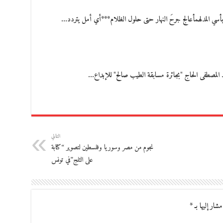
يأسي المدلهمأعالج جرحَ النهار حتى حلول الظلام***أي أمل يتردد…
د المصطفى الحاج "بجائرة مسابقة الطيب صالح" للإبداع…
التالي
نجوم من مصر وسوريا وفلسطين لتصوير “كتابة
على الثلج”في تونس
مشار إليها بـ
*