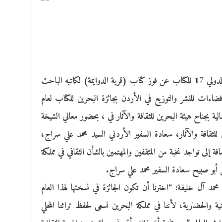
أعلن يوم الأحد 27/3 في معرض البحرين الدولي 17 للكتاب عن فوز كتاب (قرية الدوايمة) لكاتبه الباحث
ءات للنشر والتوزيع في الأردن بجائزة البحرين للكتاب لعام
لية بجناح هيئة البحرين للثقافة والآثار في ، بحضور معالي الشيخة
لثقافة والآثار، سعادة السفير الأردني السيد محمد علي سراج،
 إلى تواجد نخبة من المثقفين والمهتمين بالشأن الثقافي في مملكة
سن أبو صبيح سعادة السفير محمد علي سراج.
حمد آل خليفة: “اخترنا أن تكون الجائزة في نسختها لهذا العام
ية والحضارية، لأننا في مملكة البحرين نسعى لحفظ تراثنا المحلي