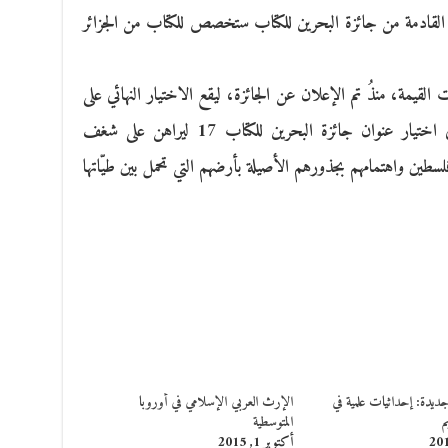
 القادمة من جائزة البحرين للكتاب ستخصص للكتاب من الجزائر
القيمة، منذُ تم الإعلان عن الجائزة، ليقع الاختيار النهائي على
واحدةٍ منها رغم اتّسام جميعها بالتميّز، ويأتي اختيار عنوان جائزة البحرين للكتاب 17 ليراهن على شغف
فلسطين واهتمامهم بجذورهم الأصيلة بأرضهم التي تحمل بين طيّاتها
يدة: إحداثيات علمية في
الإرث العربي الإسلامي في أوروبا
م
المتوسطية
أكتوبر 1, 2015