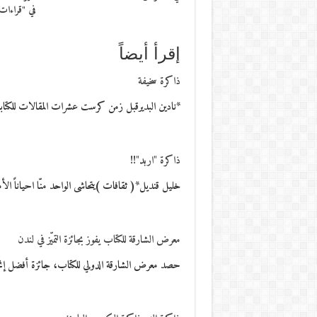
في "قراءات
إقرأ أيضاً
ذاكرة سخيفة
*نادين البديرقبل زمن كرست عشرات المقالات للكتا
ذاكرة "اربد"!!
خليل قنديل*( ثقافات )يتحاشى الواحد منّا احياناً الأم
معرض الشارقة للكتاب يفوز بجائزة التميّز في لندن
حصد معرض الشارقة الدولي للكتاب، جائزة أفضل إنجاز 