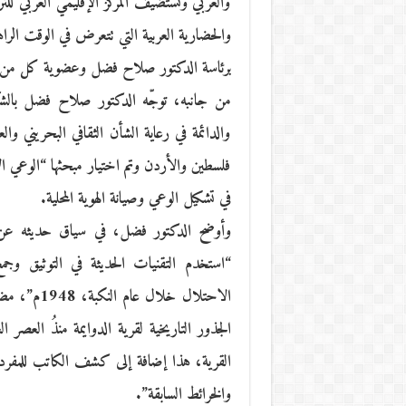
والعربي ونستضيف المركز الإقليمي العربي للتر
والحضارية العربية التي تتعرض في الوقت الرا
برئاسة الدكتور صلاح فضل وعضوية كل من ال
من جانبه، توجّه الدكتور صلاح فضل بالشكر
والدائمة في رعاية الشأن الثقافي البحريني و
فلسطين والأردن وتم اختيار مبحثها “الوعي ال
في تشكيل الوعي وصيانة الهوية المحلية.
وأوضح الدكتور فضل، في سياق حديثه عن أ
“استخدم التقنيات الحديثة في التوثيق وجم
الاحتلال خل
الجذور التاريخية لقرية الدوايمة منذُ العصر 
القرية، هذا إضافة إلى كشف الكاتب للمفردات 
والخرائط السابقة”.