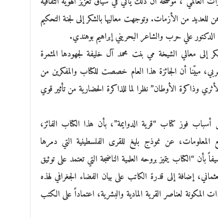
اث العالمي”، موضحة أن ذلك يأتي في سياق تعزيز الهوية الثقافية
هن للعديد من الأزمات. وتوجهت معاليها بالشكر إلى لجنة التحكيم
دكتور علي حرب والشاعر البحريني إبراهيم بوهندي.
 إلى معالي الشيخة مي بنت محمد آل خليفة لجهودها المثمرة
العربي، مبيّنا أن الجائزة هذا العام خصصت للكتاب والمفكرين من
أثري وذاكرة الأوطان” نظرا لما للذاكرة الحضارية من تأثير قوي
سباب فوز كتاب “قرية الدوايمة”، بأن هذا الكتاب الفائز،
ع المعلومات، عن نموذج بليغ للقرى الفلسطينية التي دمرها
ال عام النكبة، 1948م”، مضيفاً بأن “الكتاب يتميز بروحه العلمية الناضجة التي تعتمد على توثيق
العثماني، إضافة إلى قدرة الكاتب على بيان الفضاء الجغرافي لهذه
المكونة لعناصر القرية المادية والبشرية، اعتماداً على الكتب