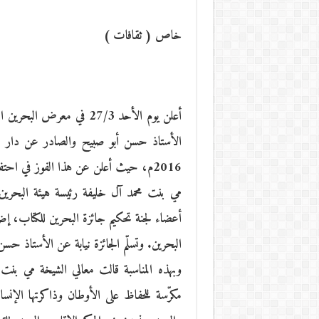
خاص ( ثقافات )
الأستاذ حسن أبو صبيح والصادر عن دار فضا
2016م، حيث أعلن عن هذا الفوز في احتفا
مي بنت محمد آل خليفة رئيسة هيئة البحرين ل
أعضاء لجنة تحكيم جائزة البحرين للكتاب، إضافة
البحرين. وتسلّم الجائزة نيابة عن الأستاذ ح
وبهذه المناسبة قالت معالي الشيخة مي بنت م
مكرّسة للحفاظ على الأوطان وذاكرتها الإنسان