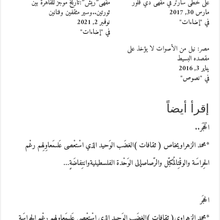
على خطى سارتر في مقهى دي فلور
مقهى”ريش”:تاريخ موجز للقاهرة بين
مارس 30, 2017
ثورتين..وسير مثقفين وفنانين
في "إضاءات"
نوفمبر 2, 2021
في "إضاءات"
مصر: نيل من الأصوات لا يؤخذ على
مقصده البسيط
يناير 3, 2016
في "نصوص"
إقرأ أيضاً
الْحَجَر..
*محمد الزهراويخاص ( ثقافات )الغضَب الوَحيد الذي اسْتعْصى عَلىمَعاوِلِهم رغْم
الحِراسَة والوقْتِالمُكبّل والرّصاصإلى الوَحْدة الفلسطينيةوانتِفاضَةٍ…
الحجَر
*محمد الزهراوي( ثقافات )الغضَب الوَحيد الذي اسْتعْصى عَلىمَعاوِلِهم رغْم الحِراسَة