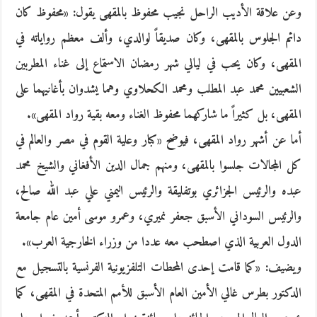
وعن علاقة الأديب الراحل نجيب محفوظ بالمقهى يقول: «محفوظ كان
دائم الجلوس بالمقهى، وكان صديقاً لوالدي، وألف معظم رواياته في
المقهى، وكان يحب في ليالي شهر رمضان الاستماع إلى غناء المطربين
الشعبيين محمد عبد المطلب ومحمد الكحلاوي وهما يشدوان بأغانيهما على
المقهى، بل كثيراً ما شاركهما محفوظ الغناء ومعه بقية رواد المقهى».
أما عن أشهر رواد المقهى، فيوضح «كبار وعلية القوم في مصر والعالم في
كل المجالات جلسوا بالمقهى، ومنهم جمال الدين الأفغاني والشيخ محمد
عبده والرئيس الجزائري بوتفليقة والرئيس اليمني علي عبد الله صالح،
والرئيس السوداني الأسبق جعفر نميري، وعمرو موسى أمين عام جامعة
الدول العربية الذي اصطحب معه عددا من وزراء الخارجية العرب».
ويضيف: «كما قامت إحدى المحطات التلفزيونية الفرنسية بالتسجيل مع
الدكتور بطرس غالي الأمين العام الأسبق للأمم المتحدة في المقهى، كما