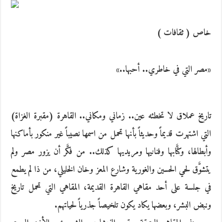
خاص ( ثقافات )
«مصر التي في خاطري.. أحبها..»
تاريخ عملاق لا تخطئه عين.. زماني ومكاني.. القاهرة (مقبرة الغزاة)
التي اشتهرت قديماً وحديثاً بأنها تحمل من اسمها نصيباً غير منكور بأماكنها
وأبطالها، وكتَّابها وفنانيها ومريديها كذلك.. من فكَّر أن يزور مصر ولم
يتشوَّق لحي الحسين والغورية وشارع المعز وخان الخليلي، من ذا لم يطمع
في جلسة على أحد مقاهي القاهرة القديمة، المقاهي التي تحمل تاريخ
ونبض البشر، وبعضها يكاد يكون تلخيصاً جذرياً لحياتهم.