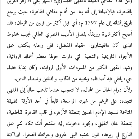
ومن هذه المقاهي العتيقة «مقهى الفيشاوي» الشهير بحي الأزهر العريق
بالقاهرة، فبالإضافة إلى أنه يعد من أقدم مقاهي القاهرة، حيث يرجع
تاريخ إنشائه إلى عام 1797 م، أي قبل أكثر من قرنين من الزمان، فقد
أصبح أكثر شهرة وبريقاً، بفضل الأديب المصري العالمي نجيب محفوظ
الذي كان «الفيشاوي» مقهاه المفضل، ففي رحابه يتكثف عبق
الأجواء التاريخية والشعبية التي دارت حولها معظم أعماله الروائية،
وشهد المقهى الكثير من المسودات الأولى لرواياته، وكان بمثابة فضاء
حي، يلتقي فيه أصدقاءه ومحبيه من الكتاب والفنانين وبسطاء الناس.
ولأن دوام الحال من المحال.. لا تتعجب عندما تذهب حالياً إلى المقهى
فتجده، على الرغم من شهرته الواسعة، قابعاً في أحد الأزقة الضيقة
المتاخمة لمسجد الإمام الحسين بمنطقة الأزهر، في قلب القاهرة الفاطمية،
بمنطقة خان الخليلي، وبمجرد دخولك إليه ستشعر أنك تكاد تشم عبق
التاريخ في ربوعه، فلون خشبه البني المحروق وحوائطه الصفراء الداكنة