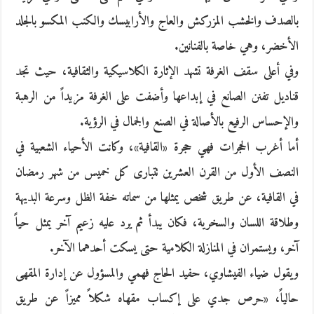
بالصدف والخشب المزركش والعاج والأرابيسك والكنب المكسو بالجلد
الأخضر، وهي خاصة بالفنانين.
وفي أعلى سقف الغرفة تشهد الإثارة الكلاسيكية والثقافية، حيث تجد
قناديل تفنن الصانع في إبداعها وأضفت على الغرفة مزيداً من الرهبة
والإحساس الرفيع بالأصالة في الصنع والجمال في الرؤية.
أما أغرب الحجرات فهي حجرة «القافية»، وكانت الأحياء الشعبية في
النصف الأول من القرن العشرين تتبارى كل خميس من شهر رمضان
في القافية، عن طريق شخص يمثلها من سماته خفة الظل وسرعة البديهة
وطلاقة اللسان والسخرية، فكان يبدأ ثم يرد عليه زعيم آخر يمثل حياً
آخر، ويستمران في المنازلة الكلامية حتى يسكت أحدهما الآخر.
ويقول ضياء الفيشاوي، حفيد الحاج فهمي والمسؤول عن إدارة المقهى
حالياً، «حرص جدي على إكساب مقهاه شكلاً مميزاً عن طريق