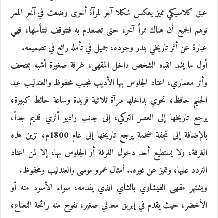
عبق كلاسيكي مميز يعكس شكلا آخر لمرآة أخرى وضعت في آخر الممر
توهم الجميع أن هناك ممراً آخر، حتى تصطدم به فتتوقف لتتأملها، فهي
عبارة عن أثر تاريخي يندر وجوده، جميل في تأمله رائع في تصميمه.
أول ما يشد انتباه الشخص داخل المقهى، غرفة صغيرة أشبه بمتحف
وأثر معماري، اعتاد الجلوس بها الأديب نجيب محفوظ والعندليب عبد
الحليم حافظ، تحوي بداخلها مرآة ثلاثية فريدة وساعة حائط كبيرة،
يرجع تاريخها إلى العصر التركي، إلى جانب راديو أثري قديم جداً،
بالإضافة إلى نجفة ضخمة يرجع تاريخها إلى عام 1800م، تزين هذه
الغرفة، ولا يستطيع أحد دخول الغرفة أو الجلوس بها، إلا لمن اعتاد
التردد عليها، وتميز عن غيره.. أمثال عمرو موسى والعندليب ومحفوظ.
ويشتهر مقهى الفيشاوي بالشاي الذي يقدمه، سواء الأسود منه أو
الأخضر، حيث يقدم في إبريق معدني صغير، تفوح منه رائحة النعناع،