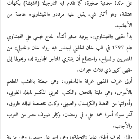
على مائدة معدنية صغيرة، كما تقدم فيه النارجيلة (الشيشة) بنكهات
مختلفة، وهو أكثر شيء يقبل عليه مرتادو «الفيشاوي» خاصة من
الأجانب.
بدأ مقهى «الفيشاوي»، ببوفيه صغير أنشأه الحاج فهمي علي الفيشاوي
عام 1797 في قلب خان الخليلي ليجلس فيه رواد خان «الخليلي» من
المصريين والسياح، واستطاع أن يشتري المتاجر المجاورة له، ويحولها إلى
مقهى كبير ذي ثلاث حجرات.
أولى غرف المقهى غرفة «الباسفور»، وهي مبطنة بالخشب المطعم
بالأبنوس، وهي مليئة بالتحف والكنب العربي المكسو بالجلد الطوبي،
وأدواتها من الفضة والكريستال والصيني، وكانت مخصصة للملك فاروق،
آخر ملوك أسرة محمد علي، في رمضان، وكبار ضيوف مصر من العرب
والأجانب.
وثاني الغرف أطلق عليها «التحفة»، وهي اسم على مسمى، وهي مزينة