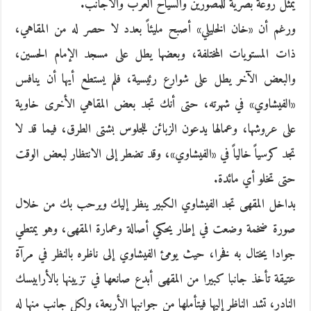
يمثل روعة بصرية للمصورين والسياح العرب والأجانب.
ورغم أن «خان الخليلي» أصبح مليئاً بعدد لا حصر له من المقاهي،
ذات المستويات المختلفة، وبعضها يطل على مسجد الإمام الحسين،
والبعض الآخر يطل على شوارع رئيسية، فلم يستطع أيها أن ينافس
«الفيشاوي» في شهرته، حتى أنك تجد بعض المقاهي الأخرى خاوية
على عروشها، وعمالها يدعون الزبائن للجلوس بشتى الطرق، فيما قد لا
تجد كرسياً خالياً في «الفيشاوي»، وقد تضطر إلى الانتظار لبعض الوقت
حتى تخلو أي مائدة.
بداخل المقهى تجد الفيشاوي الكبير ينظر إليك ويرحب بك من خلال
صورة ضخمة وضعت في إطار يحكي أصالة وعمارة المقهى، وهو يمتطي
جوادا يختال به فخرا، حيث يومئ الفيشاوي إلى ناظره بالنظر في مرآة
عتيقة تأخذ جانبا كبيرا من المقهى أبدع صانعها في تزيينها بالأرابيسك
النادر، تشد الناظر إليها فيتأملها من جوانبها الأربعة، ولكل جانب منها له