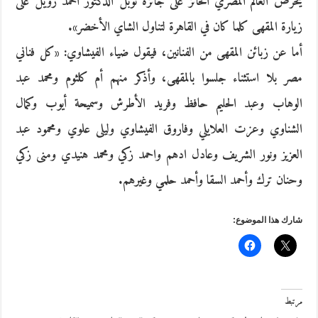
يحرص العالم المصري الحائز على جائزة نوبل الدكتور أحمد زويل على
زيارة المقهى كلما كان في القاهرة لتناول الشاي الأخضر».
أما عن زبائن المقهى من الفنانين، فيقول ضياء الفيشاوي: «كل فناني
مصر بلا استثناء جلسوا بالمقهى، وأذكر منهم أم كلثوم ومحمد عبد
الوهاب وعبد الحليم حافظ وفريد الأطرش وسميحة أيوب وكمال
الشناوي وعزت العلايلي وفاروق الفيشاوي وليلى علوي ومحمود عبد
العزيز ونور الشريف وعادل ادهم واحمد زكي ومحمد هنيدي ومنى زكي
وحنان ترك وأحمد السقا وأحمد حلمي وغيرهم.
شارك هذا الموضوع:
مرتبط