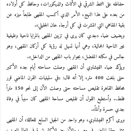
حفاظه على النمط الشرقي في الأثاث والديكورات، وحافظ كل أولاده
من بعده على هذا النهج، الأمر الذي أكسب المقهى طابعاً ميزه عن
بقية المقاهي التي انتشرت في كل أرجاء خان الخليلي».
ويضيف ضياء «جدي كان يرى في تزيين المقهى بالمرايا ناحية وظيفية
غير الناحية الجمالية، وهي أنها تسهل له رؤية كل أركان المقهى، وهو
جالس في مكانه المفضل، بجوار باب المقهى من الداخل».
ويؤكد ضياء الفيشاوي أن المقهى وصلت مساحته أيام جده الأكبر
حتى بلغت 400 متر، إلا أنه قال: «في ستينيات القرن الماضي قرر
محافظ القاهرة تقليص مساحته حتى وصلت الآن إلى نحو 150 متراً
فقط.. وأستطيع القول أن تقليص مساحة المقهى كان سبباً في وفاة
جدي حسرة وألماً».
ويرى أكرم الفيشاوي، وهو واحد من الجيل السابع للعائلة، أن المقهى
يمثل حقا الماضي في مصر، والآن يعد الأكثر شهرة في العالم العربي،