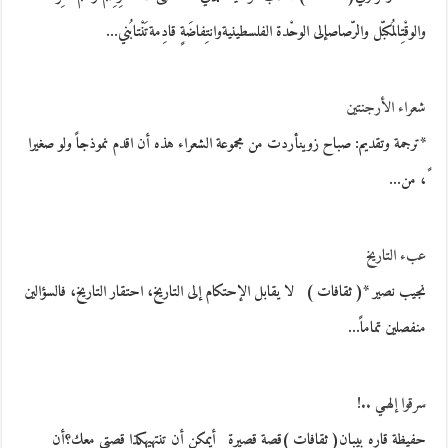
والوقْتِالمُكبّل والرّصاصإلى الوحْدة الفلسطينيةوانتِفاضَةٍ قادِمةتَنْتابُني…
شعراء الأرجنتين
*ترجمة وتقديم: صباح زوينأردت من مجموعة الشعراء هذه أن اقدم نموذجاً ولو صغيرا
ً، من…
عبء التاريخ
نجيب نصير *( ثقافات ) لا يقابل الإحتكام إلى التاريخ، احتقار التاريخ، فالسؤالين
منفصلين تماماً…
سرقوا إلهـي ..!
حفيظة قاره بيبان( ثقافات )قصة قصيرة أيمكن أن تنتهيهكذا قصتي معك؟أن