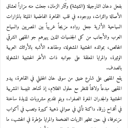
بفعل دخان النارجيلة (الشيشة) وآثار الزمان، جعلت منه مزاراً لعشاق
الأصالة والتراث، ووجوده في قلب القاهرة الفاطمية المليئة بالمزارات
السياحية الأثرية جعل رواده مزيجاً غريباً بين المصريين والسياح
العرب والأجانب من كل الجنسيات الذين يبهرهم جو المقهى الشرقي
الخالص، بموائده الخشبية المشغولة، ومقاعده الأشبه بالأرائك العربية
الوثيرة، والمرايا المعلقة على جوانبه ذات الأطر الخشبية المشغولة
بالصدف.
يقع المقهى على شارع ضيق من سوق خان الخليلي في القاهرة، يبدو
المقهى مبدعاً ولافتاً للنظر مع حلول الظلام، إذ تشاهد تلبيسة المشربية
الخشبية والجدران المغرة الصفراء، ويتم تقديم مشروبات لذيذة ساخنة
في أقداح زرقاء داكنة تأتي في صواني ذهبية كبيرة وتصب في أكواب
مزخرفة، في حين تظهر الثريات الضخمة والمرايا مؤطرة في الخشب، ما