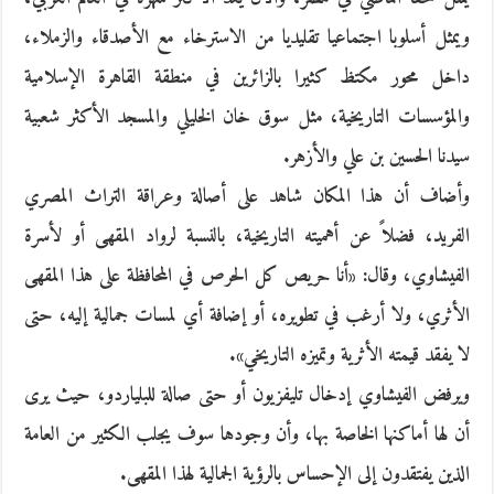
ويمثل أسلوبا اجتماعيا تقليديا من الاسترخاء مع الأصدقاء والزملاء،
داخل محور مكتظ كثيرا بالزائرين في منطقة القاهرة الإسلامية
والمؤسسات التاريخية، مثل سوق خان الخليلي والمسجد الأكثر شعبية
سيدنا الحسين بن علي والأزهر.
وأضاف أن هذا المكان شاهد على أصالة وعراقة التراث المصري
الفريد، فضلاً عن أهميته التاريخية، بالنسبة لرواد المقهى أو لأسرة
الفيشاوي، وقال: «أنا حريص كل الحرص في المحافظة على هذا المقهى
الأثري، ولا أرغب في تطويره، أو إضافة أي لمسات جمالية إليه، حتى
لا يفقد قيمته الأثرية وتميزه التاريخي».
ويرفض الفيشاوي إدخال تليفزيون أو حتى صالة للبلياردو، حيث يرى
أن لها أماكنها الخاصة بها، وأن وجودها سوف يجلب الكثير من العامة
الذين يفتقدون إلى الإحساس بالرؤية الجمالية لهذا المقهى.