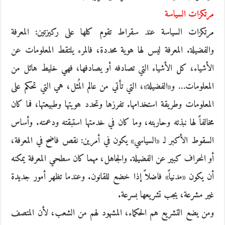
مرتكزات السياسة
مرتكزات السياسة عند سقراط تقوم كلها على ركيزتين: المعرفة
والفضيلة. المعرفة ليس لها هوية محددة، فالمرء يلتقط المعلومات عن
الأشياء، كل الأشياء التي تصادفه أو يصادفها، فهي خليط هائل من
المعلومات… و«الفضيلة»، التي تأتي من عالم المُثل، هي التي تحكم على
المعلومات وطريقة استخدامها. تفرزها وتحدد هويتها وطبيعتها، فما كان
مخالفاً لها نبذته وحاربته، وما كان في خدمتها استبقته ودعمته. وأساس
السقوط الأكبر لـ «السياسي» يكون في أمرين: نقص فاضح في المعرفة،
أو انحراف كبير عن الفضيلة. والجاهل، مهما كان سطحي المعرفة يمكنه
أن يكون «مدنياً» فاضلاً إذا خضع للقانون. وعندما تظهر أمور جديدة
غير مشرعة، يجب تشريعها بسرعة.
ومن يضع التشريع هم الحكماء، المشهود لهم من الشعب، لأن المتصف