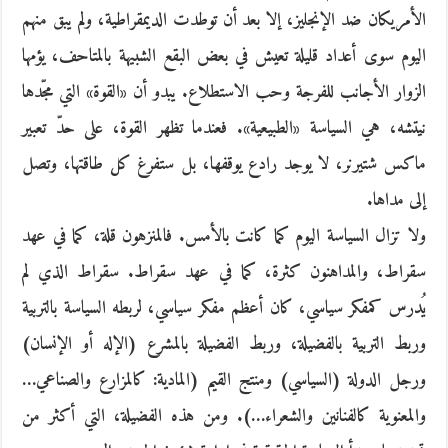
الأمريكان ضد الإنجليز، إلا بعد أن توطدت الديمقراطية، ولم يبق منهم
اليوم سوى أعداد قليلة تعيش في بعض البقع الشبيهة بالمتاحف، يؤمها
الزوار الأجانب للفرجة وحب الاستطلاع. يبدو أن «القوة» التي مجّدها
نيتشه، هي السياسة «الطبيعية». فعندما تظهر القوة، على حدّ تعبير
ماكس شتيرنر، لا يوجد رادع يوقفها، بل ستفرغ كل طاقتها، وتصل
إلى مداها.
ولا تزال السياسة اليوم كما كانت بالأمس. فالمنزهون قلة، كما في عهد
سقراط، والمداهنون كثرة، كما في عهد سقراط. سقراط الذي لم
يُدرس كمفكر سياسي، كان أعظم مفكر سياسي، لربطه السياسة بالتربية
وربط التربية بالفضيلة، وربط الفضيلة بالمشرع (الإله أو الإنسان)
ورجل الدولة (السياسي) ومنتج القيم (المادية: كالمزارع والصناعي…
والمعنوية كالفنانين والشعراء…). ومن هذه الفضيلة، التي أكثر من