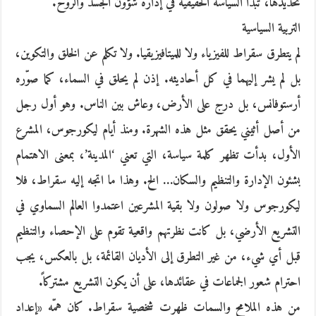
تحديدها، تبدأ السياسة الحقيقية في إدارة شؤون الجسد والروح.
التربية السياسية
لم يتطرق سقراط للفيزياء ولا للميتافيزيقيا. ولا تكلم عن الخلق والتكوين،
بل لم يشر إليهما في كل أحاديثه. إذن لم يحلق في السماء، كما صوّره
أرستوفانس، بل درج على الأرض، وعاش بين الناس. وهو أول رجل
من أصل أثيني يحقق مثل هذه الشهرة. ومنذ أيام ليكورجوس، المشرع
الأول، بدأت تظهر كلمة سياسة، التي تعني ‘المدينة’، بمعنى الاهتمام
بشئون الإدارة والتنظيم والسكان… الخ. وهذا ما اتجه إليه سقراط، فلا
ليكورجوس ولا صولون ولا بقية المشرعين اعتمدوا العالم السماوي في
التشريع الأرضي، بل كانت نظرتهم واقعية تقوم على الإحصاء والتنظيم
قبل أي شيء، من غير التطرق إلى الأديان القائمة، بل بالعكس، يجب
احترام شعور الجماعات في عقائدها، على أن يكون التشريع مشتركاً.
من هذه الملامح والسمات ظهرت شخصية سقراط. كان همّه «إعداد