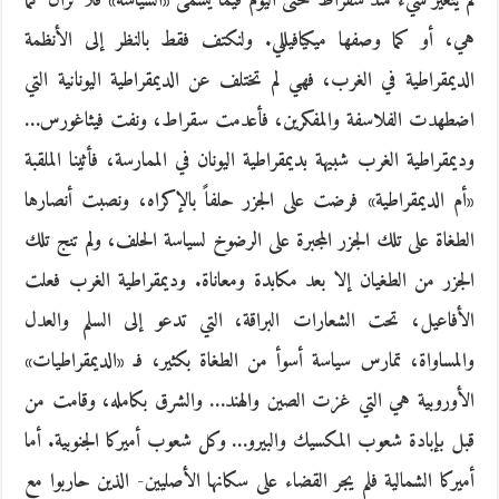
لم يتغير شيء منذ سقراط حتى اليوم فيما يسمى «السياسة» فلا تزال كما
هي، أو كما وصفها ميكيافيللي. ولنكتف فقط بالنظر إلى الأنظمة
الديمقراطية في الغرب، فهي لم تختلف عن الديمقراطية اليونانية التي
اضطهدت الفلاسفة والمفكرين، فأعدمت سقراط، ونفت فيثاغورس…
وديمقراطية الغرب شبيهة بديمقراطية اليونان في الممارسة، فأثينا الملقبة
«أم الديمقراطية» فرضت على الجزر حلفاً بالإكراه، ونصبت أنصارها
الطغاة على تلك الجزر المجبرة على الرضوخ لسياسة الحلف، ولم تنج تلك
الجزر من الطغيان إلا بعد مكابدة ومعاناة. وديمقراطية الغرب فعلت
الأفاعيل، تحت الشعارات البراقة، التي تدعو إلى السلم والعدل
والمساواة، تمارس سياسة أسوأ من الطغاة بكثير، فـ «الديمقراطيات»
الأوروبية هي التي غزت الصين والهند… والشرق بكامله، وقامت من
قبل بإبادة شعوب المكسيك والبيرو… وكل شعوب أميركا الجنوبية. أما
أميركا الشمالية فلم يجر القضاء على سكانها الأصليين- الذين حاربوا مع