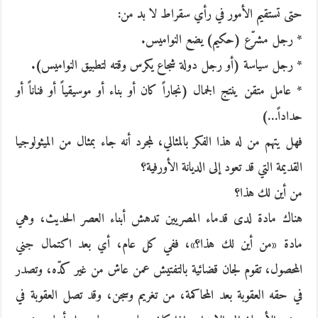
حتى تستقيم الأمور في رأي سقراط لا بد من:
* رجل مشرّع (حكيم) يضع النواميس.
* رجل سياسة (أو رجل دولة شجاع يكرس وقته لتطبيق النواميس).
* عامل متقن ينتج الجمال (نجاراً كان أو بناء أو موسيقياً أو فناناً أو
حداداً…)
فهل يتهم من له هذا الفكر بالمثالي، لمجرد أنه جاء بمثال من الميثولوجيا
القديمة التي قد تعود إلى الديانة الأورفية؟
من أين لك هذا؟
هناك مادة لدى قدماء المصريين تدهش أبناء العصر الحديث، وهي
مادة «من أين لك هذا؟»، ففي كل عام، أي بعد اكتمال جني
المحصول، تقوم لجان قضائية بالتفتيش عمن عاش من غير كدّه، وتصدر
في حقه العقوبة بعد المحاكمة، من تغريم وسجن، وقد تصل العقوبة في