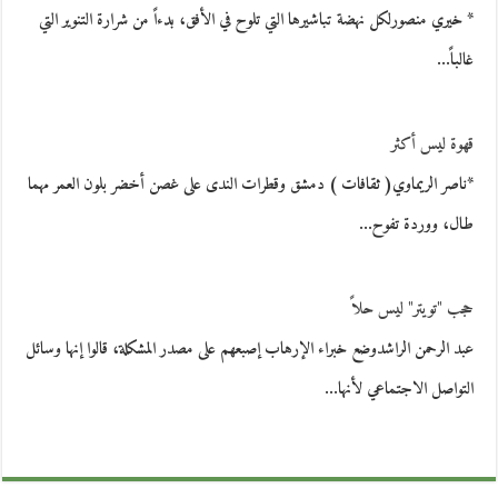
* خيري منصورلكل نهضة تباشيرها التي تلوح في الأفق، بدءاً من شرارة التنوير التي
غالباً…
قهوة ليس أكثر
*ناصر الريماوي( ثقافات ) دمشق وقطرات الندى على غصن أخضر بلون العمر مهما
طال، ووردة تفوح…
حجب "تويتر" ليس حلاً
عبد الرحمن الراشدوضع خبراء الإرهاب إصبعهم على مصدر المشكلة، قالوا إنها وسائل
التواصل الاجتماعي لأنها…