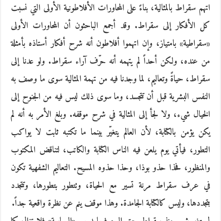
اتهم سقراط بالمثالية، بناءً على المحاورات الأفلاطونية الأولى التي نسبت
كل الأفكار إلى سقراط. وقد أجمع الباحثون أن المحاورات الأولى
«سقراطية» بامتياز، وإن اتهموا أفلاطون أنه شرح أفكار أستاذه بأمثلة
من عنده، ولكن أحداً لم يتهمه أنه حرّف آراء سقراط. ولو عدنا إلى
سقراط، حياةً وتعاليم، لما وجدنا فيه من تهمة المثالية سوى ما وصف به
النفس البشرية قبل أن تتجسد، وما سوى ذلك ليس فيه من الجنوح إلى
الخيال شيء، ولا لجأ إلى المثالية في شرح موقفه. وبلغ الأمر به أنه لم
يكن يؤمن بالكتابة، لأن العالم يتغيّر بينما ما تكتبه ثابت لا يواكب
التطور، فيأتي يوم يلعن فيه الناس الكتابة والكاتب، لتناقض المكتوب
والمنظور، فحذا حذو بوذا، وحذا حذوه المسيح. التعاليم الشفهية تكون
في عرف سقراط مرنة تسير مع الحياة، وتتطور بتطورها، وتتجدد
بتجددها، وليس كالكتابة الجامدة. وهذا موقف ينم عن نظرة واقعية جداً.