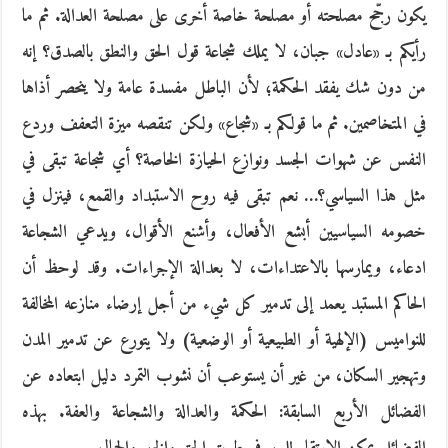
يكون رجّح مصلحته أو مصلحة خاصة أخرى على مصلحة العدالة. ثم ما
رأيكم بـ «عادل» جبان، لا يملك شجاعة قول الحق والنطق بالصدق؟ إنه
من دون شك يفقد الحكمة؛ لأن الباطل مفسدة عامة ولا ينحصر أذاها
في المتخاصمين. ثم ما قولكم بـ «شجاع» ولكن تنقصه ميزة التعفف وردع
النفس عن شهوات الجسد ونوازع الحيازة الخاصة؟ أي شجاعة تبقى في
مثل هذا السياسي؟… نعم تبقى فيه روح الاستبداد والقمع، فينزل في
خصومه السياسيين أبشع الأفعال، وأشنع الأقوال، ويدعي الشجاعة
ادعاء، ويمارسها بالاعتداءات، لا بعدالة الإجراءات. وقد لوحظ أن
الحاكم المستبد يعمد إلى تدمير كل شيء من أجل إرضاء منازعه المخالفة
للنواميس (الإلهية أو الطبيعية أو الوضعية) ولا يتورع عن تدمير المدن
وتهجير السكان، من غير أن يستوعب أن نشوب التمرد دليل ابتعاده عن
الفضائل الأربع السابقة: الحكمة والعدالة والشجاعة والعفة. بهذه