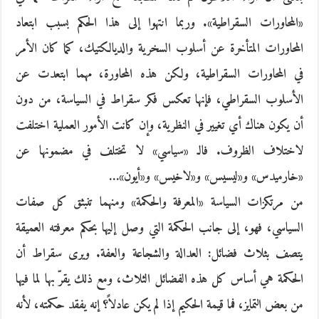
«المحاورات السقراطية». وربما انتهوا إلى هذا الحكم بسبب ابتعاد
المحاورات المتأخرة عن أسلوب السخرية والديالكتيك، كما كان الأمر
في المحاورات السقراطية، ولكن هذه المحاورة، مهما ابتعدت عن
الأسلوب السقراطي، فإنها تعكس فكر سقراط في السياسة، من دون
أن يكون هناك أي تغيير في النظرية، وإن كانت الأمور العملية اختلفت
لاختلاف الظروف. فالـ «سياسي» لا تختلف في مضمونها عن
«خارميدس» و«ليسيس» و«لاخيس» و«أيون»…
من مرتكزات السياسة «المعرفة والحكمة» ومنهما تنبثق كل صفات
السياسي، فهو، إلى جانب الحكمة التي وصل إليها بحكم معرفته العميقة
يتصف بثلاث فضائل: العدالة والشجاعة والعفة. ويرى سقراط أن
الحكمة هي أساس كل هذه الفضائل الثلاث، ومع ذلك يقرّ بها لما فيها
من بعض التمايز، فما قيمة الحكيم إذا لم يكن عادلاً؟ إنه يفقد حكمته، لأنه