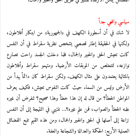
الفضائل يمكن الارتقاء للسير في طريق الحق والخير والجمال.
سياسي واقعي جداً
لا شك في أن أسطورة الكهف في «الجمهورية» من ابتكار أفلاطون،
ولكنها في الحقيقة إطار قصصي يشخص نظرية سقراط في أن النفس
كانت تعيش الحق والخير والجمال، فلما دخلت الجسد راحت تصارع
نوازعه، لتتخلص من الموبقات الأرضية. ومتهمو سقراط وأفلاطون
بالمثالية يعتمدون على مثال الكهف. ولكن سقراط كان دائماً يبدأ من
الأرض وليس من السماء حيث كانت النفوس تعيش، فكيف يعرف
المواطن الخطأ؟ من قال له إن هذا خطأ وهذا صحيح؟ لنفرض أن غيره
علمه الخطأ والصواب، فمن علم غيره؟… ننتهي في النتيجة إلى أن النفس
نزاعة إلى أصلها في الحق والخير والجمال، ومن هذه القيم تنبع الفضائل
العملية الأربع: الحكمة والعدالة والشجاعة والعفة.