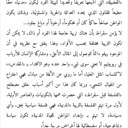
«الفضيلة» التي أشبعها تعريفاً وتحديداُ لتهيئة الفرد ليكون «مدنياً» حقاً
مطيعاً للقانون الذي يحدد العدالة والحرية والمسئولية. وبذلك يكون
المواطن صالحاً حاكماً كان أو محكوماً، أرخوناً أو دباغ جلود…
لا يؤمن سقراط بأن هناك تربية خاصة لهذا الفرد أو ذاك. لا يمكن أن
تكون التربية مختلفة بحسب الأفراد. وهذا يتفق مع نظريته في أن
الموجود يهفو دائماً للوصول إلى المثال الأعلى. ومشاركة الإنسان للأرباب
في ربوبيتهم لا تعني سوى شيء واحد عنده وهو الاقتداء بـ «المقدس»،
لاكتساب المثل العليا، أما ما روي عن الآلهة من مباذل فهي اختراع
من الخيال الشعبي. وربما كان هذا من أكبر أسباب خلق مصطلح
«الفلسفة قبل سقراط» التي حصرت همها بالكونيات والعناصر الأولية.
لأول مرة تهتم الفلسفة بالتربية «المدنية» فهي فلسفة سياسية بحق. وأي
«سياسة» لا تهتم بـ «إعداد المواطن للحياة المدنية» تكون سياسة
ديماغوجية، أو سفسطائية لها أغراض مريبة جداً.