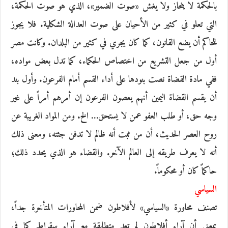
بالحكمة لا ينحاز ولا يغش «صوت الضمير»، الذي هو صوت الحكمة،
التي تعلو في كثير من الأحيان على صوت العدالة الشكلية. فلا يجوز
للحاكم أن يضع القانون، كما كان يجري في كثير من البلدان. وكانت مصر
أول من جعل التشريع من اختصاص الحكماء، كما تدل بعض مواده،
ففي مادة القضاة نصت بنودها على أداء القسم أمام الفرعون. وأول بند
أن يقسم القضاة اليمين أنهم يعصون الفرعون إن أمرهم أمراً على غير
وجه حق، أو طلب العفو عمن لا يستحق… الخ. ومن المواد الغريبة عن
روح العصر الحديث، أن من ثبت أنه ظالم لا تدفن جثته، ومعنى ذلك
أنه لا يعرف طريقه إلى العالم الآخر. والقضاء هو الذي يحدد ذلك؛
حاكماً كان أو محكوماً.
السياسي
تصنف محاورة «السياسي» لأفلاطون ضمن المحاورات المتأخرة جداً،
بمعنى أن آراء أفلاطون لم تعد متطابقة مع آراء سقراط كما في