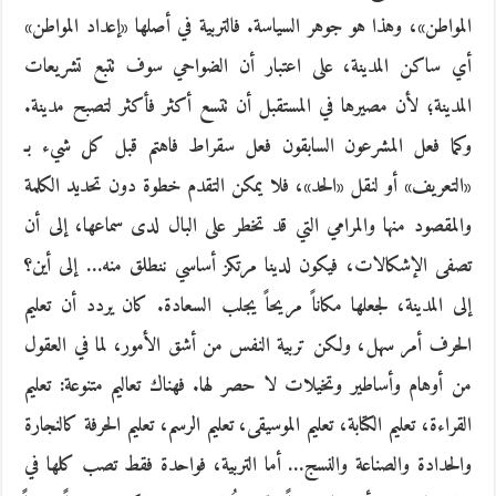
المواطن»، وهذا هو جوهر السياسة. فالتربية في أصلها «إعداد المواطن»
أي ساكن المدينة، على اعتبار أن الضواحي سوف تتبع تشريعات
المدينة؛ لأن مصيرها في المستقبل أن تتسع أكثر فأكثر لتصبح مدينة.
وكما فعل المشرعون السابقون فعل سقراط فاهتم قبل كل شيء بـ
«التعريف» أو لنقل «الحد»، فلا يمكن التقدم خطوة دون تحديد الكلمة
والمقصود منها والمرامي التي قد تخطر على البال لدى سماعها، إلى أن
تصفى الإشكالات، فيكون لدينا مرتكز أساسي ننطلق منه… إلى أين؟
إلى المدينة، لجعلها مكاناً مريحاً يجلب السعادة. كان يردد أن تعليم
الحرف أمر سهل، ولكن تربية النفس من أشق الأمور، لما في العقول
من أوهام وأساطير وتخيلات لا حصر لها. فهناك تعاليم متنوعة: تعليم
القراءة، تعليم الكتابة، تعليم الموسيقى، تعليم الرسم، تعليم الحرفة كالنجارة
والحدادة والصناعة والنسج… أما التربية، فواحدة فقط تصب كلها في