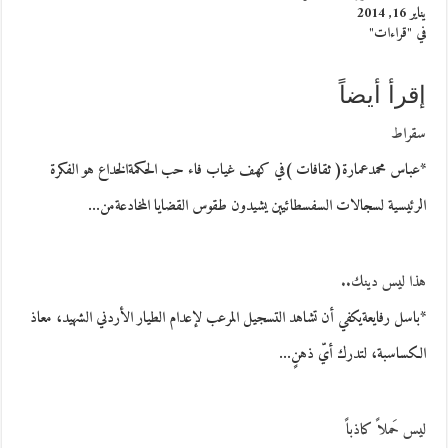
يناير 16, 2014
في "قراءات"
إقرأ أيضاً
سقراط
*عباس محمدعمارة( ثقافات )في كهف غياب فاء حب الحكمةالخداع هو الفكرة
الرئيسية لسجالات السفسطائيين يشيدون طقوس القضايا المخادعةمن…
هذا ليس دينك..
*باسل رفايعةيكفي أن تشاهد التسجيل المرعب لإعدام الطيار الأردني الشهيد، معاذ
الكساسبة، لتدرك أيّ ذهنٍ…
ليس حَملاً كاذباً