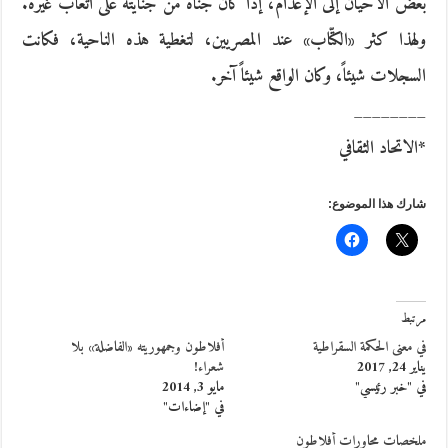
بعض الأحيان إلى الإعدام، إذا كان جناه من جنايته على أتعاب غيره.
ولهذا كثر «الكتّاب» عند المصريين، لتغطية هذه الناحية، فكانت
السجلات شيئاً، وكان الواقع شيئاً آخر.
________
*الاتحاد الثقافي
شارك هذا الموضوع:
مرتبط
في معنى الحكمة السقراطية
أفلاطون وجمهوريته «الفاضلة» بلا
يناير 24, 2017
شعراء!
في "خبر رئيسي"
مايو 3, 2014
في "إضاءات"
ملخصات محاورات أفلاطون