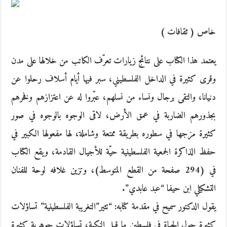
خاص ( ثقافات )
يعتمد هذا الكتاب على نتائج زيارات تعرّف الكاتب من خلالها على مدن
وقرى كثيرة في الداخل الفلسطيني، سبر فيها أيام أسلاف رحلوا عن
دنيانا، والتقى برجال ونساء من نسلهم، عبّروا له عن اعتزازهم وفخرهم
بجذورهم الضاربة في عمق الأرض، لاقى الوجوه بالوجوه في صور
كثيرة مزجها في سطوره بطريقة ممتعة وشاملة، لها مفعولها الكبير في
حفظ الذاكرة الجمعية الفلسطينية حيّة للأجيال القادمة، ويقع الكتاب
في (294 صفحة من القطع المتوسط)، وتزين غلافه لوحة للفنان
التشكيلي ابن حيفا “عبد عابدي”.
يقول الدكتور سميح في مقدمة كتابه: “تثير”التغريبة الفلسطينية” تساؤلات
كثيرة حول الحياة في فلسطين ما قبل النكبة، تساؤلات جوهرية كثيرة