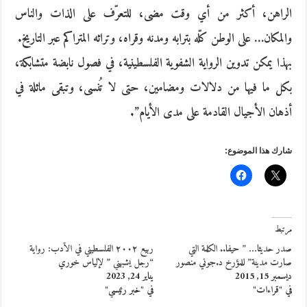
الراهن، أكثر من أي وقت مضى، للتعرّف على الذات والناس
والمكان… على الوطن كلّه بترابه ومدنه وقراه، وتراثه المتراكم عبر التاريخ.
بهذا يمكن تدوين الرواية الشفوية الفلسطينية، في فصول نابضة متشابكة،
بكل ما فيها من دلالات ومضامين، حتى لا تُنسى، وتبقى ماثلة في
أذهان الأجيال القادمة على مدى الأيام”.
شارك هذا الموضوع:
مرتبط
صدر حديثا… ” حيفا.. الكلمة التي
ربيع ٢٠٠٢ الفلسطيني في الأدب: رواية
صارت مدينة” للمؤرخ د.جوني منصور
“رجل يشبهني ” لإلياس خوري
ديسمبر 15, 2015
يناير 24, 2023
في "قراءات"
في "خبر رئيسي"