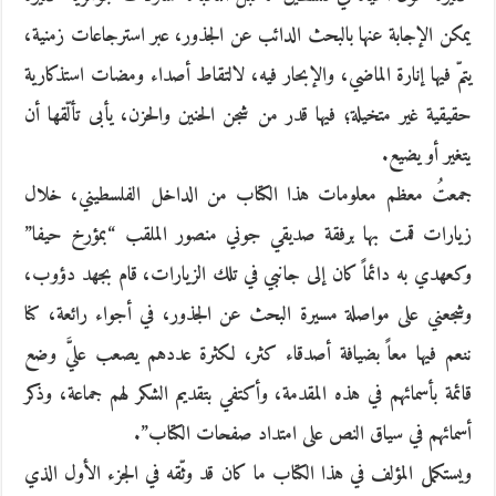
يمكن الإجابة عنها بالبحث الدائب عن الجذور، عبر استرجاعات زمنية،
يتمّ فيها إنارة الماضي، والإبحار فيه، لالتقاط أصداء ومضات استذكارية
حقيقية غير متخيلة؛ فيها قدر من شجن الحنين والحزن، يأبى تألّقها أن
يتغير أو يضيع.
جمعتُ معظم معلومات هذا الكتاب من الداخل الفلسطيني، خلال
زيارات قمت بها برفقة صديقي جوني منصور الملقب “بمؤرخ حيفا”
وكعهدي به دائماً كان إلى جانبي في تلك الزيارات، قام بجهد دؤوب،
وشجعني على مواصلة مسيرة البحث عن الجذور، في أجواء رائعة، كنا
ننعم فيها معاً بضيافة أصدقاء كثر، لكثرة عددهم يصعب عليَّ وضع
قائمة بأسمائهم في هذه المقدمة، وأكتفي بتقديم الشكر لهم جماعة، وذكر
أسمائهم في سياق النص على امتداد صفحات الكتاب”.
ويستكمل المؤلف في هذا الكتاب ما كان قد وثّقه في الجزء الأول الذي