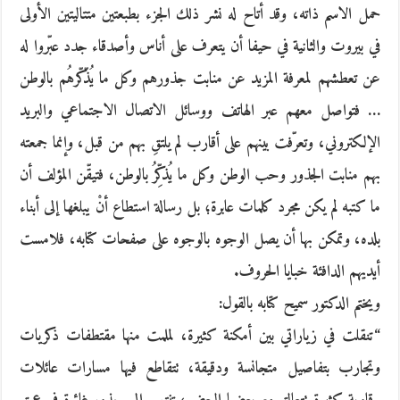
حمل الاسم ذاته، وقد أتاح له نشر ذلك الجزء بطبعتين متتاليتين الأولى
في بيروت والثانية في حيفا أن يتعرف على أناس وأصدقاء جدد عبّروا له
عن تعطشهم لمعرفة المزيد عن منابت جذورهم وكل ما يُذّكّرهُم بالوطن
… فتواصل معهم عبر الهاتف ووسائل الاتصال الاجتماعي والبريد
الإلكتروني، وتعرّفت بينهم على أقارب لم يلتقِ بهم من قبل، وإنما جمعته
بهم منابت الجذور وحب الوطن وكل ما يُذكِّرُ بالوطن، فتيقّن المؤلف أن
ما كتبه لم يكن مجرد كلمات عابرة؛ بل رسالة استطاع أنْ يبلغها إلى أبناء
بلده، وتمكن بها أن يصل الوجوه بالوجوه على صفحات كتابه، فلامست
أيديهم الدافئة خبايا الحروف.
ويختم الدكتور سميح كتابه بالقول:
“تنقلت في زياراتي بين أمكنة كثيرة، لملمت منها مقتطفات ذكريات
وتجارب بتفاصيل متجانسة ودقيقة، تتقاطع فيها مسارات عائلات