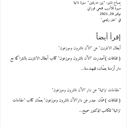
صباح بشير: “بين مدينتين” سيرة ذاتية
مُبهرة للأديب فتحي فوراني
نوفمبر 20, 2021
في "خبر رئيسي"
إقرأ أيضاً
أبطال الانترنت" عن "الآن ناشرون وموزعون"
( ثقافات )أصدرت "الآن ناشرون وموزعون" كتاب أبطال الانترنت بالشراكة مع
دار أزمنة بعمّان، للمهندسة…
"مقامات تراثية" عن دار "الآن ناشرون وموزعون"
( ثقافات )عمّان- صدر عن دار"الآن ناشرون وموزعون" بعمّان كتاب "مقامات
تراثية" للكاتب الدكتور سميح…