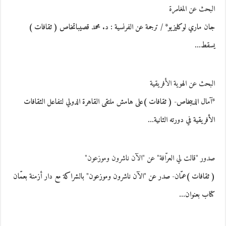
البحث عن المغامرة
جان ماري لوكليزيو* / ترجمة عن الفرنسية : د. محمد قصيباتخاص ( ثقافات )
يسقط…
البحث عن الهوية الأفريقية
*آمال الديبخاص- ( ثقافات )على هامش ملتقى القاهرة الدولي لتفاعل الثقافات
الأفريقية في دورته الثانية…
صدور "قالت لي العرّافة" عن "الآن ناشرون وموزعون"
( ثقافات )عمّان- صدر عن "الآن ناشرون وموزعون" بالشراكة مع دار أزمنة بعمّان
كتاب بعنوان…