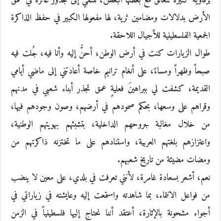
برقاوية كثيرة تتعالق مع بعضها البعض، تنتمي إلى جذور غائرة في عمق
الأرض بدلالات ومضامين ثرية، لها مفعولها الكبير في حفظ الذاكرة
الجمعية الفلسطينية للأجيال اللاحقة.
طوال الزيارات كنت في أرض الوطن، أحنُّ إليه وأنا فيه، جُلت فيه
صبحاً وظهراً ومساءً، على أنغام ترانيم خاصة أعادتني إلى ماضي أيامي
القديمة، كشفت لي ببراهينَ فعليةٍ عمق تجذر أبناء شعبي في مدنهم
وقراهم على وسعها، بحكم صمودهم في أرضهم، وصون وجودهم فيها،
من خلال مغالبة جروحهم الداخلية، بتشبثهم بهويتهم الوطنية،
واعتزازهم بلغتهم العربية، واستنادهم على ما تختزنه ذاكرتهم من
ومضات مضيئة من تاريخ شعبهم.
نعم، أشعر بسعادة غامرة، لأنني تعرفت في بلدي، على معين لا ينضب
من فواعل الانتماء، بما شاهدته واستمعت إليه وعايشته في زياراتي في
أجواء مشحونة بالإثارة، أعتقد أننا نحتاج إليها فلسطينياً في الزمن