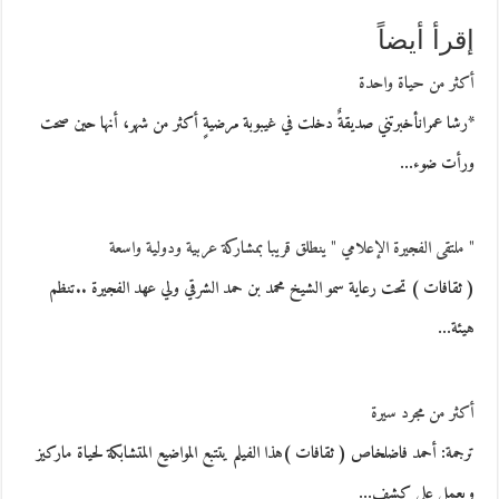
إقرأ أيضاً
أكثر من حياة واحدة
*رشا عمرانأخبرتني صديقةٌ دخلت في غيبوبة مرضيةٍ أكثر من شهر، أنها حين صحت
ورأت ضوء…
" ملتقى الفجيرة الإعلامي " ينطلق قريبا بمشاركة عربية ودولية واسعة
( ثقافات ) تحت رعاية سمو الشيخ محمد بن حمد الشرقي ولي عهد الفجيرة ..تنظم
هيئة…
أكثر من مجرد سيرة
ترجمة: أحمد فاضلخاص ( ثقافات )هذا الفيلم يتتبع المواضيع المتشابكة لحياة ماركيز
ويعمل على كشف…