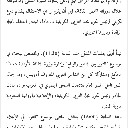
والإعلام، يتم بعدها عرض فيلم وثائقي يتناول مسيرة الملتقى وموضوعاته
خلال دوراته الخمس الفائتة، قبل أن يقوم راعي الاحتفال بتقديم درع
تكريمي لرئيس تحرير مجلة العربي الكويتية د. عادل الجادر احتفاء بالمجلة
الرائدة ودورها التنويري.
تبدأ أولى جلسات الملتقى عند الساعة (11:30)، وتخصص للبحث في
موضوع “التنوير بين التنظير والواقع” بإدارة وزيرة الثقافة الأردنية د. لانا
مامكغ ومشاركة كل من الشاعر العربي المعروف أدونيس، ود. جمال
الدين ناجي المدير العام للاتصال السمعي البصري في المغرب،و د. عادل
الجادر رئيس تحرير مجلة العربي الكويتية، والإعلامية والروائية السعودية
بدرية البشر.
وعند الساعة (16:00) يناقش الملتقى موضوع “التنوير في الإعلام
المرئي- نماذج ومقترحات” بإدارة د. سليمان الجاسم من الإمارات و