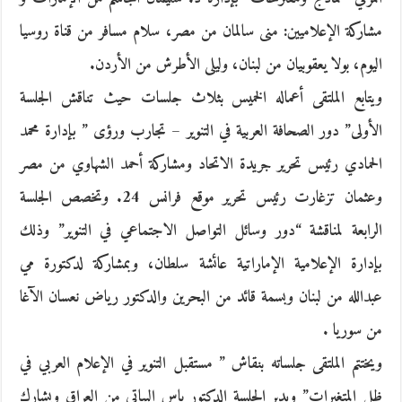
مشاركة الإعلاميين: منى سالمان من مصر، سلام مسافر من قناة روسيا
اليوم، بولا يعقوبيان من لبنان، وليلى الأطرش من الأردن.
ويتابع الملتقى أعماله الخميس بثلاث جلسات حيث تناقش الجلسة
الأولى” دور الصحافة العربية في التنوير – تجارب ورؤى ” بإدارة محمد
الحمادي رئيس تحرير جريدة الاتحاد ومشاركة أحمد الشهاوي من مصر
وعثمان تزغارت رئيس تحرير موقع فرانس 24. وتخصص الجلسة
الرابعة لمناقشة “دور وسائل التواصل الاجتماعي في التنوير” وذلك
بإدارة الإعلامية الإماراتية عائشة سلطان، وبمشاركة لدكتورة مي
عبدالله من لبنان وبسمة قائد من البحرين والدكتور رياض نعسان الآغا
من سوريا .
ويختتم الملتقى جلساته بنقاش ” مستقبل التنوير في الإعلام العربي في
ظل المتغيرات” ويدير الجلسة الدكتور ياس البياتي من العراق ويشارك