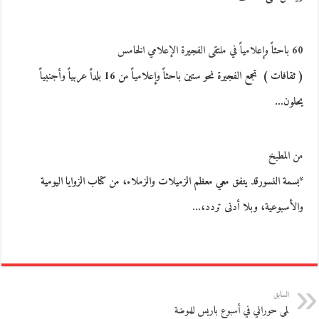
60 باحثاً وإعلامياً في ملتقى الفجيرة الإعلامي الخامس
( ثقافات ) تجمع الفجيرة نحو ستين باحثاً وإعلامياً من 16 بلداً عربياً وأجنبياً
يحلون…
من المطبخ
*بسمة النسورقد يتفق معي معظم الزميلات والزملاء، من كتاب الزوايا اليومية
والأسبوعية، وبلا أدنى تردد،…
السابق
لمى حوراني في أسبوع باريس للموضة