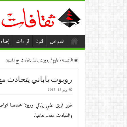
نصوص
فنون
قراءات
إضاء
الرئيسية
/
علوم
/
روبوت ياباني يتحادث مع المسنين
روبوت ياباني يتحادث مع
يوليو 15, 2015
طور فريق علمي ياباني روبوتا مخصصا لتواصل
والتحادث معه.. هاتفيا.