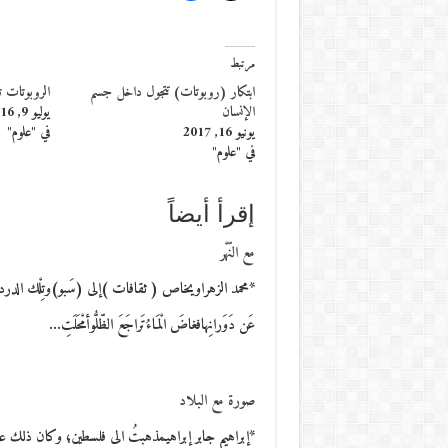
مرتبط
ابتكار (روبوتات) تتجول داخل جسم
الروبوتات تغ
الإنسان
يوليو 9, 2016
يونيو 16, 2017
في "علوم"
في "علوم"
إقرأ أيضاً
مع النّهْر
*محمد الزهراويخاص ( ثقافات )إلى (سَبو)وتِلْك الدردارَةُالحزي
عَن دَوَرانِهافغاضَ الْمَاءُتَراجَعَ الظّلُّوأمْحَلَتِ…
صورة مع البلاد
*إبراهيم جابر إبراهيمذهبتُ الى فلسطين؛ وكان ذلك عا