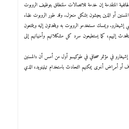
لهاتفية المتقدمة إن خدمة للاتصالات ستنطلق بتوظيف الروبوت
لمسنين أو الذين يعيشون بشكل منعزل. وقد طور الروبوت علماء
 إشيغارو. ويمسك مستخدمو الروبوت به ويتحدثون إليه ويتمتعون
دث إليهم، كما يستطيعون سرد كل مشكلاتهم وأمنياتهم إلى
إشيغارو في مؤتمر صحافي في طوكيـــو أول من أمس أن «المسنين
لخرف أو أمراض أخرى يمكنهم التحادث باستخدام تيلينويد، الذي