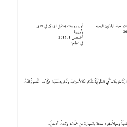
زو حياة اليابانيين اليومية
أول روبوت يستقبل الزبائن في فندق
بأوروبا‎
أغسطس 1, 2015
في "علوم"
نَة..أُمّي الكَوْنِيّةُ.تشْكو لكَالأحزابَ وتُداريدمْعَتَها!!تبَلّدَتِ الْفُصولُوقَفَتْ
ديّاً وسهلاً.مجرد ساعة بالسيارة من عمّان، وكنتُ أدخلُ…