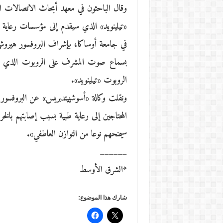
وقال الباحثون في معهد أبحاث الاتصالات ا
«تيلينويد» الذي سيقدم إلى مؤسسات رعاية ا
في جامعة أوساكا، بإشراف البروفسور هيروشي
بسماع صوت المشرف على الروبوت الذي يتح
الروبوت «تيلينويد».
ونقلت وكالة «أسوشييتدبريس» عن البروفسور 
المحتاجين إلى رعاية طبية بسبب إصابتهم با
سيمنحهم نوعا من التوازن العاطفي».
______
*الشرق الأوسط
شارك هذا الموضوع: