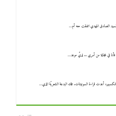
لسيد الصادق المهدي اتفقت معه أم…
نا في عجالة من أمري .. لديَّ موعد…
 شكسبير، أعدت قراءة السونيتات. تلك البدعة الشعريّة الذي…