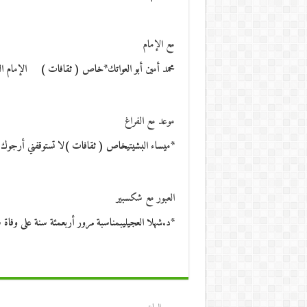
مع الإمام
محمد أمين أبو العواتك*خاص ( ثقافات ) الإمام ا
موعد مع الفراغ
*ميساء البشيتيخاص ( ثقافات )لا تستوقفني أرجوك فأ
العبور مع شكسبير
*د.شهلا العجيليبمناسبة مرور أربعمئة سنة على وفاة