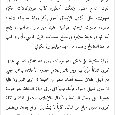
القرن التاسع عشر، وتفكّك أسطورة كتاب «بروتوكولات حكماء
صهيون»، يطلّ الكاتب الإيطالي أمبرتو إيكو برواية جديدة، «العدد
صفر»، صدرت ترجمتها الفرنسية حديثاً عن دار «غراسيه»، وتقع
أحداثها في مدينة ميلانو، في مطلع تسعينات القرن الماضي، أي في قلب
مرحلة الفضائح والفساد من عهد سيليفيو برلوسكوني.
الرواية مكتوبة على شكل دفتر يوميات يروي فيه صحافي خمسيني يدعى
كولونا اتفاقاً سرّياً بينه وبين ناشر إعلامي معدوم الأخلاق يدعى سيميي
من أجل إطلاق سلسلة أعداد صفر من صحيفة لن ترى النور ولا غاية
لها سوى تسهيل دخول مموّلها، فيميركاتي، إلى دوائر السلطة، عبر ممارسة
ضغوط على رجال السياسة والأعمال والإعلام. ويشمل الاتفاق كتابة
كولونا، مقابل مبلغ من المال، كتابٍاً لا يمتّ إلى الواقع بصلة، ويتضمن