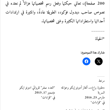
200 صفحة)، تعاني حبكتها وفعل رسم شخصياتها هزالاً لم نعتده في
نصوص صاحب «بندول فوكو»، الطويلة عادةً، والمثيرة في ارتدادات
أحداثها واستطراداتها الكثيرة وغنى شخصياتها.
______
*الحياة
شارك هذا الموضوع:
مرتبط
«مقبرة براغ».. ألغاز أمبرتو إيكو وعوالمه
“العدد صفر” للروائي امبرتو ايكو
السرية
ديسمبر 17, 2015
مارس 25, 2016
في "قراءات"
في "قراءات"