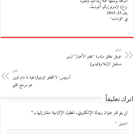
الترجمة بوصفها عملاً إبداعياً..(مقبرة
براغ) لإمبرتو إيكو أُنموذجاً..
يناير 22, 2015
في "قراءات"
السابق
غوغل تطلق مبادرة “مختبر الأخبار” لرسم
مستقبل الإعلام(فيديو)
التالي
أدونيس: لا تتحقق الديموقراطية ما دام الدين
هو مرجع القيم
اترك تعليقاً
لن يتم نشر عنوان بريدك الإلكتروني.
الحقول الإلزامية مشار إليها بـ
*
التعليق
*