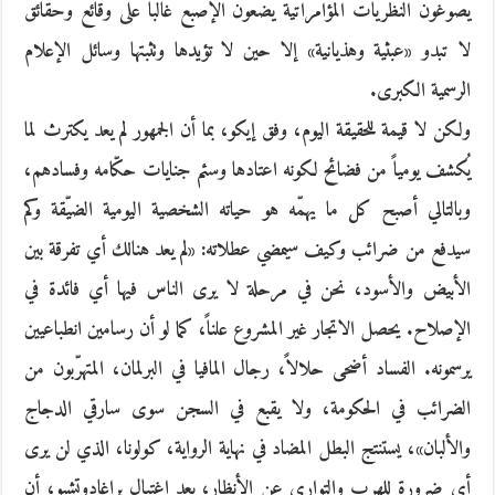
يصوغون النظريات المؤامراتية يضعون الإصبع غالباً على وقائع وحقائق
لا تبدو «عبثية وهذيانية» إلا حين لا تؤيدها وتثبتها وسائل الإعلام
الرسمية الكبرى.
ولكن لا قيمة للحقيقة اليوم، وفق إيكو، بما أن الجمهور لم يعد يكترث لما
يُكشف يومياً من فضائح لكونه اعتادها وسئم جنايات حكّامه وفسادهم،
وبالتالي أصبح كل ما يهمّه هو حياته الشخصية اليومية الضيّقة وكم
سيدفع من ضرائب وكيف سيمضي عطلاته: «لم يعد هنالك أي تفرقة بين
الأبيض والأسود، نحن في مرحلة لا يرى الناس فيها أي فائدة في
الإصلاح. يحصل الاتجار غير المشروع علناً، كما لو أن رسامين انطباعيين
يرسمونه. الفساد أضحى حلالاً، رجال المافيا في البرلمان، المتهرّبون من
الضرائب في الحكومة، ولا يقبع في السجن سوى سارقي الدجاج
والألبان»، يستنتج البطل المضاد في نهاية الرواية، كولونا، الذي لن يرى
أي ضرورة للهرب والتواري عن الأنظار، بعد اغتيال براغادوتشيو، أن