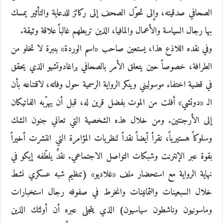
الصحافي صدقيته، وإلى تحوّل الصحف إلى ركائز للدعاية والتأثير يمسك
بها رجال السياسة والأعمال والمافيا، الذين تربطهم غالباً علاقة وثيقة.
وفي نقده اللاذع هذا، يستعين صاحب «اسم الوردة» بنبرة لا تخلو من
الطرافة، خصوصاً حين يتعلق الأمر بالصحافي براغادوتشيو الذي يحقق
في قضية اختفاء موسوليني وينكر الرواية الرسمية حول وفاته، لاقتناعه بأن
الـ «دوتشي» أفلت من الموت بفضل قرين له، قبل أن يهرّبه الفاتيكان
إلى الأرجنتين. ومن خلال هذه الشخصية التي تعاني جنون الشك
وسلوكاً هستيرياً، نقرأ أيضاً نقداً لنظريات المؤامرة التي انتشرت أخيراً
بقوة عبر الإنترنت وشبكات التواصل الاجتماعي. نقدٌ يلطّفه إيكو في
نهاية الرواية مع استحضار ملف «غلاديو» (تنظيم شبه عسكري نشط
خلال السبعينات والثمانينات وانخرط في صفوفه رجال استخبارات
وماسونيون وناشطون سياسيون) الذي يتجلى عبره أن أولئك الذين