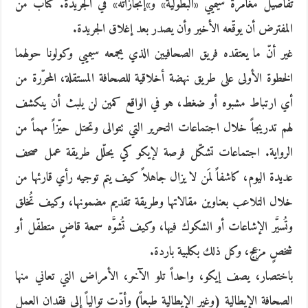
تفاصيل مغامرة سيميي «البطولية» و»إنجازاته» في الجريدة. كتاب من
المفترض أن يوقّعه الأخير وأن يصدر بعد إغلاق الجريدة.
غير أنّ ما يعتقده فريق الصحافيين الذي يجمعه سيميي وكولونا حولهما
الخطوة الأولى على طريق نهضة أخلاقية للصحافة المستقلة، المحرّرة من
أي ارتباط مشبوه أو ضغط، هو في الواقع كمين لن يلبث أن ينكشف
لهم تدريجاً خلال اجتماعات التحرير التي تتوالى وتحتل حيّزاً مهماً من
الرواية. اجتماعات تشكّل فرصة لإيكو كي يحلّل طريقة عمل صحف
عديدة اليوم، كاشفاً لمَن لا يزال جاهلاً كيف يتم توجيه رأي قارئها من
خلال التلاعب بعناوين مقالاتها وطريقة تقديم مضمونها، وكيف تُخلق
وتُسيَّر الإشاعات أو الشكوك فيها، وكيف تُشوَّه سمعة قاضٍ متطفّل أو
شخصٍ مزعج، وكل ذلك بكلبية باردة.
باختصار، يصف إيكو، واحداً تلو الآخر، الأمراض التي تعاني منها
الصحافة الإيطالية (وغير الإيطالية طبعاً) وأدّت توالياً إلى فقدان العمل