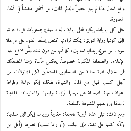
واقع الحال هذا لم يبق حصراً بالعالم الثالث، بل أضحى متفشياً في أنحاء
المعمورة.
مثل كل روايات إيكو، تتحلى رواية «العدد صفر» بمستويات قراءة عدة.
فإلى كونها رواية تشويق، يمكننا قراءتها كنصّ يسلّط الضوء على مرحلة
سوداء من تاريخ إيطاليا الحديث، كما أنها من دون شك نصٌّ لاذع ضد
الإعلام، والصحافة المكتوبة خصوصاً، يعكس مأساة زمننا المضحكة.
فمن خلال قصة حفنة من الصحافيين المستعدّين لكل التنازلات من
أجل كسب قليل من المال والشهرة، يفكك إيكو ببراعة وطرافة
انحراف مهنة الصحافة عن مهمتها الرئيسة وقيمها، والممارسات المشينة
لرجالها وروابطهم المشبوهة بالسلطة.
ومع ذلك، تبقى هذه الرواية ضعيفة، مقارنةً بروايات إيكو التي سبقتها،
وكأنه كتبها على عجلة. فإلى جانب (أو ربما بسبب) قصرها (أقل من