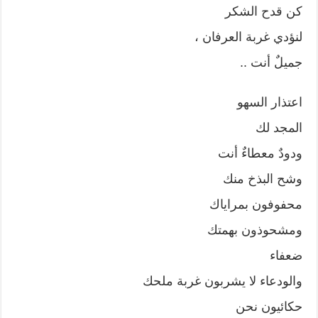
كن قدح الشكر
لنؤدي غربة العرفان ،
جميلٌ أنت ..
اعتذار السهو
المجد لك
ودودٌ معطاءٌ أنت
وشح البذخ منك
محفوفون بمراياك
ومشحوذون بهمتك
ضعفاء
والودعاء لا يشربون غربة ملحك
حكائيون نحن