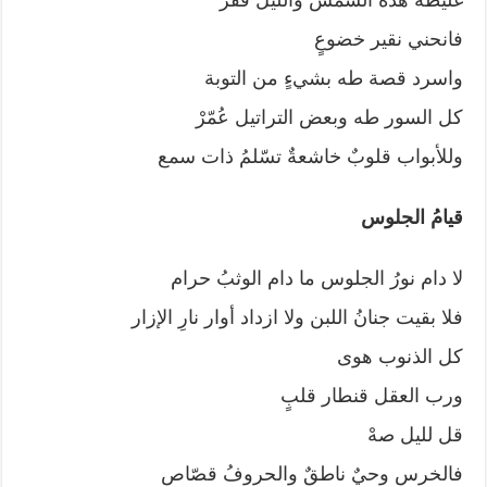
فانحني نقير خضوعٍ
واسرد قصة طه بشيءٍ من التوبة
كل السور طه وبعض التراتيل عُمّرْ
وللأبواب قلوبٌ خاشعةٌ تسّلمُ ذات سمع
قيامُ الجلوس
لا دام نورُ الجلوس ما دام الوثبُ حرام
فلا بقيت جنانُ اللبن ولا ازداد أوار نارِ الإزار
كل الذنوب هوى
ورب العقل قنطار قلبٍ
قل لليل صهْ
فالخرس وحيٌ ناطقٌ والحروفُ قصّاص