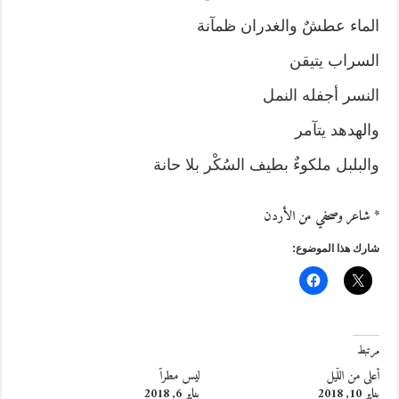
الماء عطشٌ والغدران ظمآنة
السراب يتيقن
النسر أجفله النمل
والهدهد يتآمر
والبلبل ملكوءٌ بطيف السُكْر بلا حانة
* شاعر وصحفي من الأردن
شارك هذا الموضوع:
مرتبط
أعلى من اللّيل
ليس مطراً
يناير 10, 2018
يناير 6, 2018