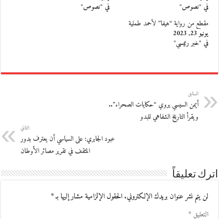
في "نصوص"
في "نصوص"
مقطع من رواية “هيفا” لأحمد طملية
يونيو 23, 2023
في "خبر رئيسي"
السابق
أيمن السيسي يروي “حكايات الصحراء”..
ويقرأ التاريخ الشفاهي للبدو
التالي
عبود الجابري: على السياسي أن يعترف بدور
المثقف في تقرير مصائر الأوطان
اترك تعليقاً
لن يتم نشر عنوان بريدك الإلكتروني.
الحقول الإلزامية مشار إليها بـ
*
التعليق
*