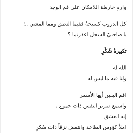
وارمِ خارطة اللامكان على فم الوجد
كل الدروب كسيحةٌ ففيما النطق ومما المشي ..!
يا صاحبيّ السجل اعقرتما ؟
تكبيرةُ شُكْرٍ
الله له
ولنا فيه ما ليس له
اقم اليقين أيها الأسمر
واسمع صرير النفس ذات جموع ،
إنه العشق
املأ كؤوس الطاعة وانتفض نزقاً ذات سُكرٍ