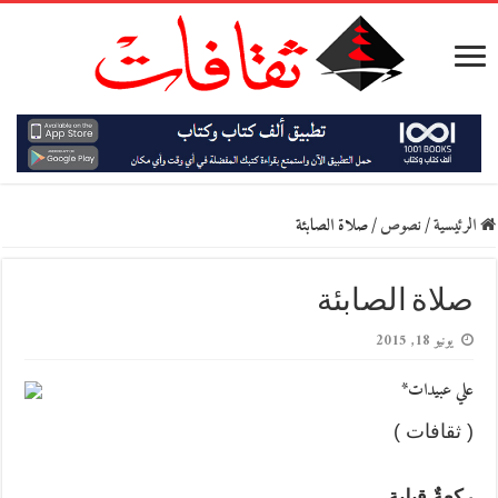
الرئيسية
/
نصوص
/
صلاة الصابئة
صلاة الصابئة
يونيو 18, 2015
علي عبيدات*
( ثقافات )
ركعةٌ قبلية