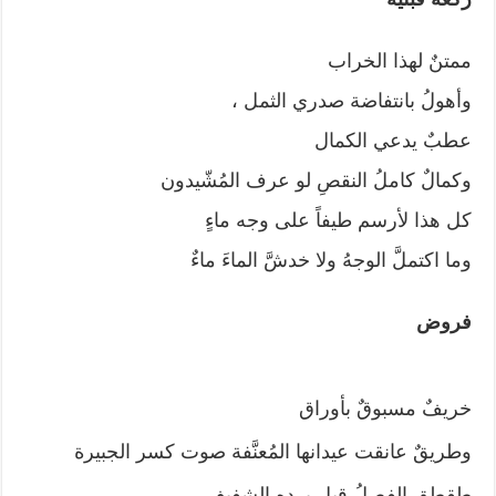
ممتنٌ لهذا الخراب
وأهولُ بانتفاضة صدري الثمل ،
عطبٌ يدعي الكمال
وكمالٌ كاملُ النقصِ لو عرف المُشّيدون
كل هذا لأرسم طيفاً على وجه ماءٍ
وما اكتملَّ الوجهُ ولا خدشَّ الماءَ ماءٌ
فروض
خريفٌ مسبوقٌ بأوراق
وطريقٌ عانقت عيدانها المُعنَّفة صوت كسر الجبيرة
طقطق الفصلُ قبل برده الشفيف