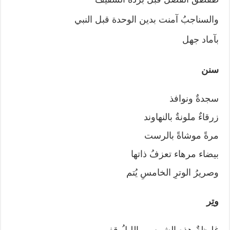
والسناجبُ آمنت بدين الوحدة قبل النبي
بآماد جهل
سنن
سجدةٌ ونوافذ
زرقاءٌ ملونةٌ بالنهاوند
مرةً موشاةً بالرست
بيضاء مرهاء تعزفُ ذاتها
وصريرُ الوترِ الخامسِ يُتم
وتِر
غليظةٌ هذه الشمس والليلُ قفر