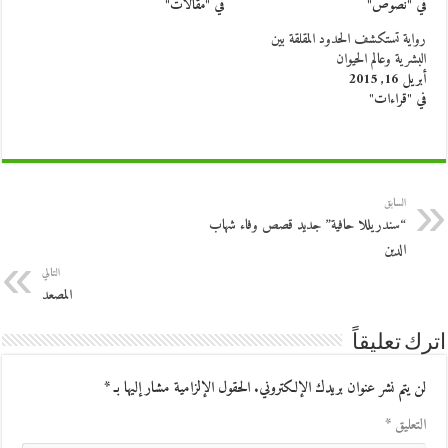
في "نصوص"
في "مقالات"
رواية تستكشف الحدود المقلقة بين
البشرية وعالم الحيوان
أبريل 16, 2015
في "قراءات"
السابق
“سندريللا حافية” جديد قصص وفاء شهاب
الدين
التالي
المصعد
اترك تعليقاً
لن يتم نشر عنوان بريدك الإلكتروني.
الحقول الإلزامية مشار إليها بـ
*
التعليق
*