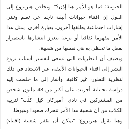
الجنوبية؛ فما هو الأمر هنا إذن؟”. ويخلص هيرتزوغ إلى
القول إن اقتناء حيوانات أليفة ناجم عن تعلم وتبني
إشارات اجتماعية يطلقها آخرون. بعبارة أخرى، يمثل هذا
الأمر مفهوما ثقافيا أو نزعة يتعزز انتشارها باستمرار
بفعل ما تحظى به هي نفسها من شعبية.
ويضيف أن النظريات التي تسعى لتفسير أسباب نزوع
البشر إلى اقتناء الحيوانات الأليفة، عبر الاستناد في ذلك
لنظرية التطور، غير كافية. وأشار إلى ما خلصت إليه
دراسة تحليلية أجريت على أكثر من 48 مليون شخص
من المشتركين في نادي “أميركان كنِل كلْب” لتربية
الكلاب من أن شعبية هذا الأمر تتحرك صعودا وهبوطا.
وهنا يقول هيرتزوغ: “يمكن أن تقفز شعبية (اقتناء)