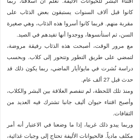
اقتناء البشر للحيوانات الأليفة. نعلم أن أسلافنا، ربما
كانوا قبل آلاف السنوات يستبقون بعض الذئاب على
مقربة منهم. فربما كانوا أسروا هذه الذئاب، وهي صغيرة
السن، ثم استأنسوها، ووجدوا أنها تفيدهم في الصيد.
مع مرور الوقت، أصبحت هذه الذئاب رفيقة مروضة،
لتمضي على طريق التطور وتتحور إلى كلاب. وبحسب
دراسة نُشرت في مايو/أيار الماضي، ربما يكون ذلك قد
حدث قبل 27 ألف عام.
ومنذ تلك اللحظة، لم تنفصم العلاقة بين البشر والكلاب،
وأصبح اقتناء حيوان أليف جانبا تشترك فيه العديد من
الثقافات.
وربما يبدو ذلك غريبا، إذا ما وضعنا في الاعتبار أنه أمر
مكلف مادياً. فالحيوانات الأليفة تحتاج إلى وجبات غذائية،