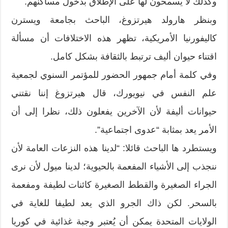
وكذلك لا يسمحون لها على الإطلاق بدخول مساكنهم.
وبنظر هارولد هيرتزوغ، الباحث بجامعة ويسترن
كاليفورنيا الأمريكية، تظهر هذه الاختلافات أن مسألة
اقتناء حيوان أليف ترتبط بالثقافة بشكل كامل.
وفي كلمة أمام جمهور الحضور للمؤتمر السنوي لجمعية
علم النفس في نيويورك، قال هيرتزوغ إننا نقتني
حيوانات أليفة لأن الآخرين يفعلون ذلك، نظرا إلى أن
الأمر يعد بمثابة “عدوى اجتماعية”.
ويستطرد ها الباحث قائلا: “لدينا هذه النزعات العامة لأن
ننجذب إلى الأشياء المفعمة بالحيوية؛ لدينا ميول لأن نرى
الجراء الصغيرة والقطط الصغيرة كائنات لطيفة ومفعمة
بالسحر. لكن ذاك الجرو الذي يعد لطيفا للغاية في
الولايات المتحدة يمكن أن يُعتبر وجبة غذائية في كوريا