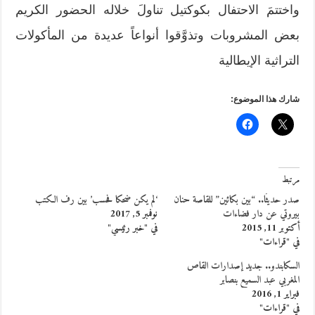
واختتمَ الاحتفال بكوكتيل تناولَ خلاله الحضور الكريم
بعض المشروبات وتذوَّقوا أنواعاً عديدة من المأكولات
التراثية الإيطالية
شارك هذا الموضوع:
مرتبط
صدر حديثًا.. “بين بكائين” للقاصة حنان
‘لم يكن ضحكا فحسب’ بين رف الكتب
بيروتي عن دار فضاءات
نوفمبر 5, 2017
أكتوبر 11, 2015
في "خبر رئيسي"
في "قراءات"
السكابندو.. جديد إصدارات القاص
المغربي عبد السميع بنصابر
فبراير 1, 2016
في "قراءات"