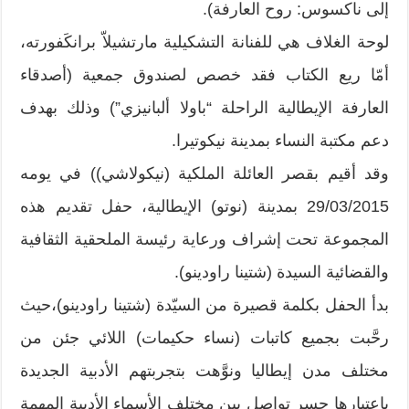
إلى ناكسوس: روح العارفة).
لوحة الغلاف هي للفنانة التشكيلية مارتشيلاّ برانكَفورته،
أمّا ريع الكتاب فقد خصص لصندوق جمعية (أصدقاء
العارفة الإيطالية الراحلة “باولا ألبانيزي”) وذلك بهدف
دعم مكتبة النساء بمدينة نيكوتيرا.
وقد أقيم بقصر العائلة الملكية (نيكولاشي)) في يومه
29/03/2015 بمدينة (نوتو) الإيطالية، حفل تقديم هذه
المجموعة تحت إشراف ورعاية رئيسة الملحقية الثقافية
والقضائية السيدة (شتينا راودينو).
بدأ الحفل بكلمة قصيرة من السيّدة (شتينا راودينو)،حيث
رحَّبت بجميع كاتبات (نساء حكيمات) اللائي جئن من
مختلف مدن إيطاليا ونوَّهت بتجربتهم الأدبية الجديدة
باعتبارها جسر تواصلٍ بين مختلف الأسماء الأدبية المهمة