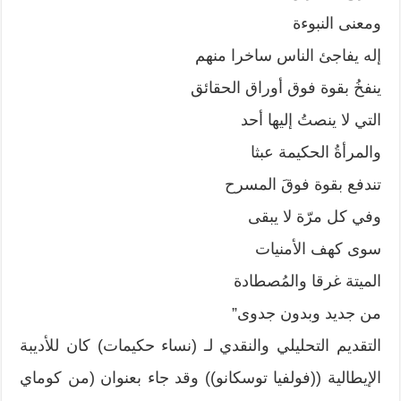
ومعنى النبوءة
إله يفاجئ الناس ساخرا منهم
ينفخُ بقوة فوق أوراق الحقائق
التي لا ينصتُ إليها أحد
والمرأةُ الحكيمة عبثا
تندفع بقوة فوقَ المسرح
وفي كل مرّة لا يبقى
سوى كهف الأمنيات
الميتة غرقا والمُصطادة
من جديد وبدون جدوى”
التقديم التحليلي والنقدي لـ (نساء حكيمات) كان للأديبة
الإيطالية ((فولفيا توسكانو)) وقد جاء بعنوان (من كوماي