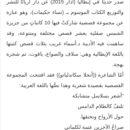
صدر حديثا في إيطاليا (آذار 2015) عن دار أريانّا للنشر
والتوزيع الكتاب الموسوم بـ (نساء حكيمات)، وهو عبارة
عن مجموعة قصصية شاركتْ فيها 10 كاتباتٍ من جزيرة
الشمس صقلية بعشر قصص مختلفة ومتنوعة، وقد
ساهمت فيه الأديبة د.أسماء غريب بثلاث قصص كتبتها
باللغة الإيطالية وهي: سلاف والصواع، ياقوت، ثم شجرة
بهجة.
أمّا الشاعرة ((آنجلا سكاندلياتو)) فقد افتتحت المجموعة
القصصية بقصيدة شعرية وهذا نصُّها باللغة العربية:
“أشعر بسلاسل متشابكة
تلتفّ كالظلام الدامس
حول الأرواح وتخنقها.
صراخُ الآخرين عتمة لكلماتي