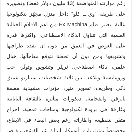
رغم موازنته المتواضعة (13 مليون دولار فقط) وتصويره
على طريقة “وي ــ كلو” داخل منزل مجهّز بتكنولوجيا
عالية، يعتبر فيلم Ex Machina من اهم الافلام الخيالية
العلمية التي تتناول الذكاء الاصطناعي، واكثرها قدرة
على الغوص في العمق من دون ان تفقد طرافتها
وتشويقها ومن دون أن تجعلنا نتوقع مفاجآتها. خيال
علمي، ذكاء اصطناعي، ثريلر وتشويق وتوتّر، حب
ورومانسية وتلاعب بين ثلاث شخصيات، سيناريو عميق
ذكي وطريف، تصوير مثير، مؤثرات مشهدية مغلفة
بالرقي والفخامة، ديكورات متأثرة بالثقافة اليابانية
وغارقة في برودة تكنولوجية ومناخات قمعية، اخراج
متقن بتقطيعه واطاراته رغم بعض البطء في الايقاع،
وخصوصاً تمثيل بارع. أوسكار إيزاك يثير القشعريرة في