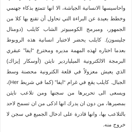
واحاسيسها الانسانية الجياشة، الا انها تتمتع بذكاء جهنمي
وخطط بعيدة عن البراءة التي تحاول أن تقنع بها كلا من
الجمهور، ومبرمج الكومبيوتر الشاب كايلب (دومنال
جليسون). كايلب يحضر لاختبار انسانية هذه الروبوط
بعدما اختاره لهذه المهمة مديره ومخترع “ايفا” عبقري
البرمجة الالكترونية الميلياردير نايثن (أوسكار إيزاك)
الذي يعيش معزولاً في قلعة الكترونية محصنة وسط
الجبال. كايلب يقع في غرام “ايفا” (كما في شريط Her)،
ويسعى الى تحريرها من سجنها ومن تلاعب نايثن
بمصيرها، من دون ان يدرك انها اذكى من ان تسمح لاحد
بالتلاعب بها، وانها قادرة على ادخال الجميع في سجن لا
خروج منه.