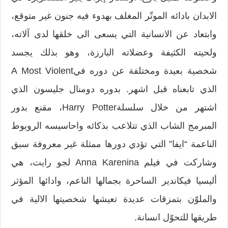
الابدان بادائه الموتّر المغلف بهدوء فيه جنون غير متوقع،
وابتعاد عن الانسانية التي يسعى الى خلقها لدى آلاته،
ولحيته الكثيفة وعضلاته البارزة، وهو بذلك يجسد
شخصية بعيدة ومختلفة عن دوره فيA Most Violent
الذي تابعناه قبل اشهر. بدوره دومنال جليسون الذي
اشتهر من خلال سلسلةHarry Potter، مقنع بدور
المبرمج الشاب الذي تتلاعب بذكائه واحاسيسه الروبوط
الناعمة “ايفا” التي تؤدي دورها ممثلة غير معروفة سبق
وشاركت في فيلم Anna Karenina لجو رايت، هي
أليسيا فيكاندير الساحرة بجمالها الناعم، وادائها المؤثر
والملوّن بتمزقات عديدة تعيشها شخصيتها الالية في
طريقها للتحوّل انسانة.