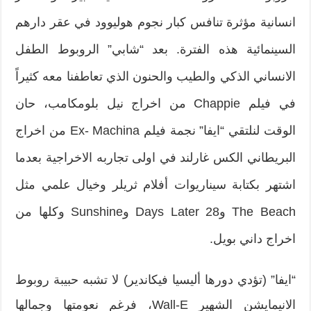
انسانية مؤثرة تنافس كبار نجوم هوليوود في عقر دارهم
السينمائية هذه الفترة. بعد “شابي” الروبوط الطفل
الانساني الذكي والطيب والحنون الذي تعاطفنا معه كثيراً
في فيلم Chappie من اخراج نيل بلومكامب، حان
الوقت لنلتقي “ايفا” نجمة فيلم Ex- Machina من اخراج
البريطاني الكس غارلند في اولى تجاربه الاخراجية بعدما
اشتهر بكتابة سيناريوات أفلام ثريلر وخيال علمي مثل
The Beach و28 Days Later وSunshine وكلها من
اخراج داني بويل.
“ايفا” (تؤدي دورها أليسيا فيكاندير) لا تشبه حبيبة روبوط
الانيمايشن الشهير Wall-E، فرغم نعومتها وجمالها