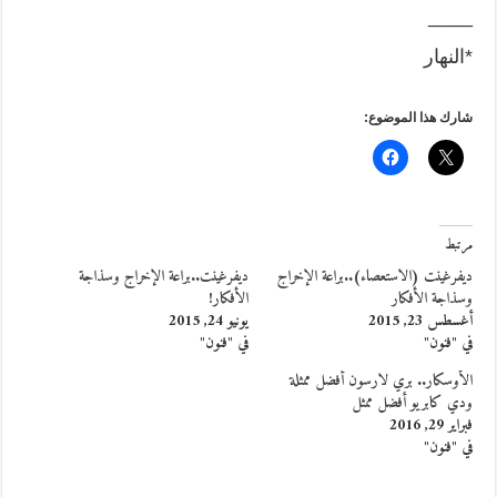
____
*النهار
شارك هذا الموضوع:
مرتبط
ديفرغينت (الاستعصاء)..براعة الإخراج
ديفرغينت..براعة الإخراج وسذاجة
وسذاجة الأفكار
الأفكار!
أغسطس 23, 2015
يونيو 24, 2015
في "فنون"
في "فنون"
الأوسكار.. بري لارسون أفضل ممثلة
ودي كابريو أفضل ممثل
فبراير 29, 2016
في "فنون"