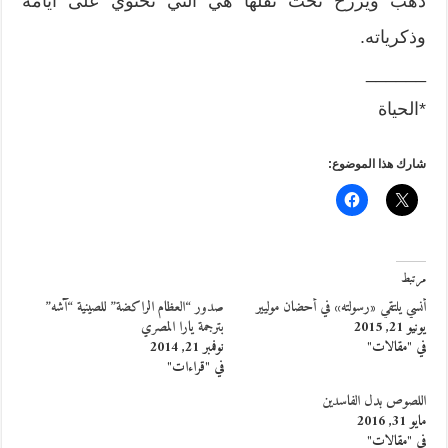
ذهب ويرزح تحت ثقلها هي التي تحتوي على أيّامه
وذكرياته.
______
*الحياة
شارك هذا الموضوع:
مرتبط
أنسي يلتقي «رسولته» في أحضان موليير
صدور “العظام الراكضة” للصينية “آشه”
يونيو 21, 2015
بترجمة يارا المصري
في "مقالات"
نوفمبر 21, 2014
في "قراءات"
اللصوص بدل الفاسدين
مايو 31, 2016
في "مقالات"