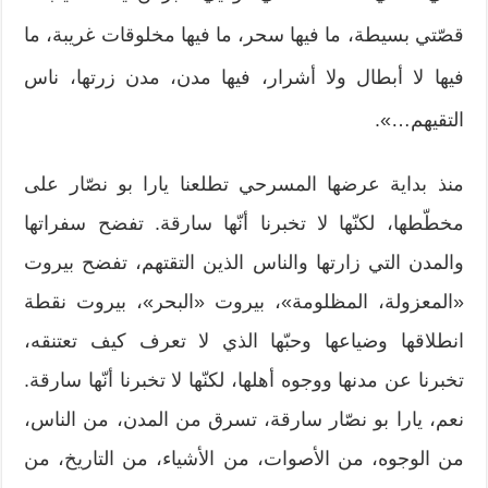
قصّتي بسيطة، ما فيها سحر، ما فيها مخلوقات غريبة، ما
فيها لا أبطال ولا أشرار، فيها مدن، مدن زرتها، ناس
التقيهم…».
منذ بداية عرضها المسرحي تطلعنا يارا بو نصّار على
مخطّطها، لكنّها لا تخبرنا أنّها سارقة. تفضح سفراتها
والمدن التي زارتها والناس الذين التقتهم، تفضح بيروت
«المعزولة، المظلومة»، بيروت «البحر»، بيروت نقطة
انطلاقها وضياعها وحبّها الذي لا تعرف كيف تعتنقه،
تخبرنا عن مدنها ووجوه أهلها، لكنّها لا تخبرنا أنّها سارقة.
نعم، يارا بو نصّار سارقة، تسرق من المدن، من الناس،
من الوجوه، من الأصوات، من الأشياء، من التاريخ، من