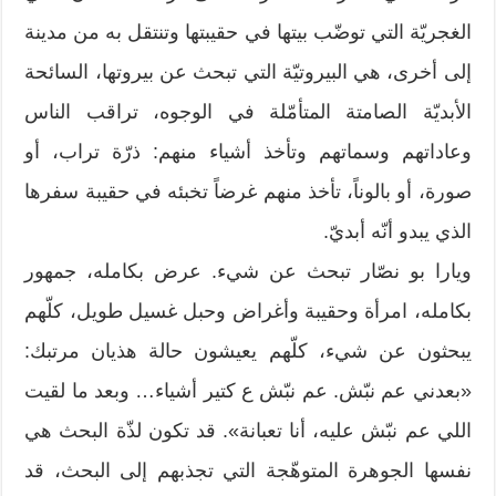
الغجريّة التي توضّب بيتها في حقيبتها وتنتقل به من مدينة
إلى أخرى، هي البيروتيّة التي تبحث عن بيروتها، السائحة
الأبديّة الصامتة المتأمّلة في الوجوه، تراقب الناس
وعاداتهم وسماتهم وتأخذ أشياء منهم: ذرّة تراب، أو
صورة، أو بالوناً، تأخذ منهم غرضاً تخبئه في حقيبة سفرها
الذي يبدو أنّه أبديّ.
ويارا بو نصّار تبحث عن شيء. عرض بكامله، جمهور
بكامله، امرأة وحقيبة وأغراض وحبل غسيل طويل، كلّهم
يبحثون عن شيء، كلّهم يعيشون حالة هذيان مرتبك:
«بعدني عم نبّش. عم نبّش ع كتير أشياء… وبعد ما لقيت
اللي عم نبّش عليه، أنا تعبانة». قد تكون لذّة البحث هي
نفسها الجوهرة المتوهّجة التي تجذبهم إلى البحث، قد