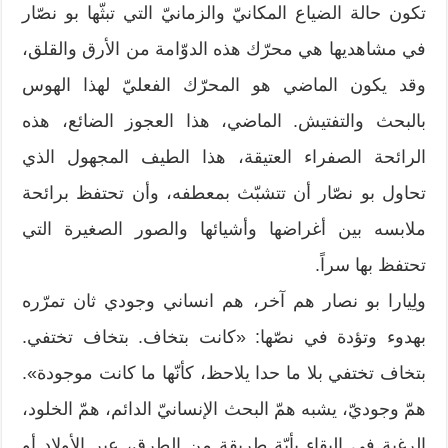
تكون حالة الضياع المكانيّ والزمانيّ التي تبثّها بو نصّار
في مشاهديها هي محرّك هذه الدوّامة من الأرق والقلق،
وقد يكون الماضي هو المحرّك الفعليّ لهذا الهوس
بالبحث والتفتيش. الماضي، هذا العجوز الضائع، هذه
الرائحة الصفراء العتيقة، هذا الطيف المجهول الذي
تحاول بو نصّار أن تتشبّث بمعطفه، وأن تحتفظ برائحة
ملابسه بين أغراضها وأشيائها والصور الصغيرة التي
تحتفظ بها سراً.
ولِيارا بو نصار هم آخر، هم انساني وجودي ثان تمرّره
بهدوء وتؤدة في نصّها: «كانت بتخاف. بتخاف تختفي.
بتخاف تختفي بلا ما حدا يلاحظ، كأنّها ما كانت موجودة».
همّ وجوديّ، يشبه همّ البحث الإنسانيّ الدائم، همّ الخلود،
الرغبة في البقاء بأيّة طريقة من الطرق، عبر الأولاد أو