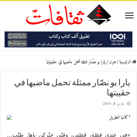
الرئيسية
/
فنون
/
يارا بو نصّار ممثلة تحمل ماضيها في حقيبتها
يارا بو نصّار ممثلة تحمل ماضيها في
حقيبتها
مارس 8, 2015
*كاتيا الطويل
«في عندي قصّة، قصّتي، وفيّي خبّركن ياها. طيّب…