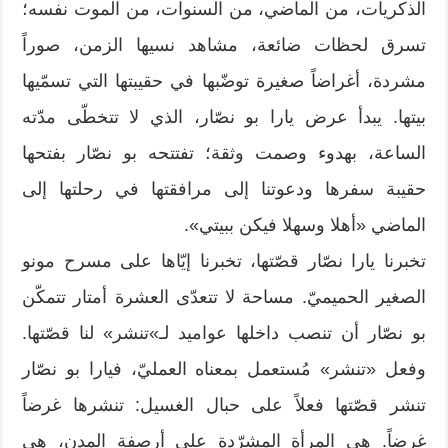
الذكريات، من الماضي، من السنوات، من الموت نفسه؛
تسرق لحظات ضائعة، مشاهد نسيها الزمن، صوراً
مشردة، أغراضاً صغيرة توضّبها في حقيبتها التي تسمّيها
بيتها. يبدأ عرض يارا بو نصّار، الذي لا تتخطّى مدّته
الساعة، بهدوء وصمت وثقة؛ تفتتحه بو نصّار بفتحها
حقيبة سفرها ودعوتنا إلى مرافقتها في رحلتها إلى
الماضي «أهلا وسهلا فيكن ببيتي».
تخبرنا يارا نصّار قصّتها، تخبرنا إيّاها على مسرح مونو
الصغير الحميميّ. مساحة لا تتعدّى العشرة أمتار تتمكّن
بو نصّار أن تنصب داخلها عواميد لـ»تنشر» لنا قصّتها.
وفعل «تنشر» مُستعمل بمعناه العمليّ، فيارا بو نصّار
تنشر قصّتها فعلاً على حبال الغسيل: تنشرها غرضاً
غرضاً. هي المرأة المشرّدة على أرصفة المدن، هي