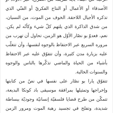
الأصدقاء أو الأعمال أو النتاج الفكريّ أو الفنّي الذي
تذكره الأجيال اللاحقة. الخوف من الموت، من النسيان،
من شدق الذاكرة الذي يلتهم كلّ شيء وكأنّه لم يكن.
نعم، فعدوّ بو نصّار الأوّل هو الزمن، تحاول أن تهرب من
مروره السريع عبر الاحتفاظ بالوجوه لنفسها، وأن تتغلّب
عليه بزيارة مدن كثيرة، وأن تتفوّق عليه عبر الاحتفاظ
بأشياء من الحياة والماضي تذكّرها بالناس والوجوه
والسنوات الخالية.
تتفوّق يارا بو نصّار على نفسها في نصّ من كتابتها
وإخراجها وتمثيلها بمرافقة موسيقى باد كونكا البديعة،
تتمكّن من طرح قضايا فلسفيّة إنسانيّة وجوديّة ببساطة
شديدة، وتفلح في تجسيد رهبة الموت ومرور الزمن