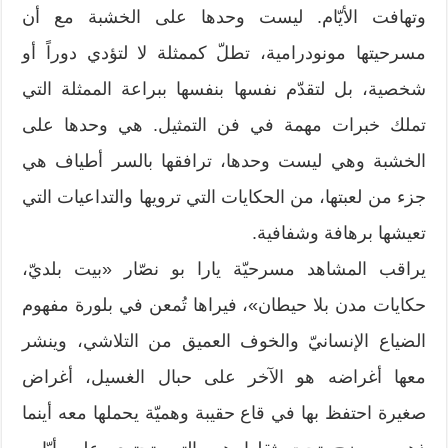
وتهافت الأيّام. ليست وحدها على الخشبة مع أن
مسرحيتها مونودرامية، تطلّ كممثلة لا لتؤدي دوراً أو
شخصية، بل لتقدّم نفسها بنفسها ببراعة الممثلة التي
تملك خبرات مهمة في فن التمثيل. هي وحدها على
الخشبة وهي ليست وحدها، ترافقها بالسر أطياف هي
جزء من لعبتها، من الحكايات التي ترويها والتداعيات التي
تعيشها برهافة وشفافية.
يراقب المشاهد مسرحيّة يارا بو نصّار «بيت بلديّ،
حكايات مدن بلا حيطان»، فيراها تُمعن في بلورة مفهوم
الضياع الإنسانيّ والخوف العميق من التلاشي، وينشر
معها أغراضه هو الآخر على حبال الغسيل، أغراض
صغيرة احتفظ بها في قاع حقيبة وهميّة يحملها معه أينما