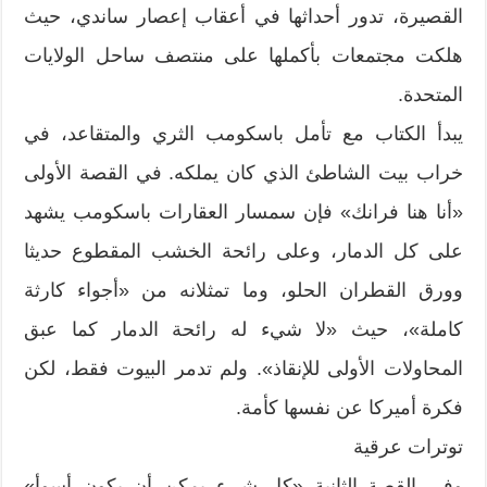
القصيرة، تدور أحداثها في أعقاب إعصار ساندي، حيث
هلكت مجتمعات بأكملها على منتصف ساحل الولايات
المتحدة.
يبدأ الكتاب مع تأمل باسكومب الثري والمتقاعد، في
خراب بيت الشاطئ الذي كان يملكه. في القصة الأولى
«أنا هنا فرانك» فإن سمسار العقارات باسكومب يشهد
على كل الدمار، وعلى رائحة الخشب المقطوع حديثا
وورق القطران الحلو، وما تمثلانه من «أجواء كارثة
كاملة»، حيث «لا شيء له رائحة الدمار كما عبق
المحاولات الأولى للإنقاذ». ولم تدمر البيوت فقط، لكن
فكرة أميركا عن نفسها كأمة.
توترات عرقية
وفي القصة الثانية «كل شيء يمكن أن يكون أسوأ»