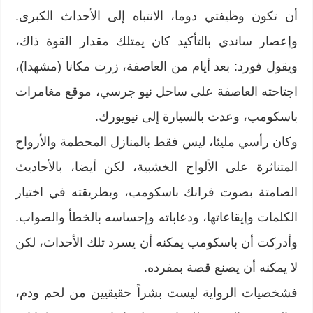
أن تكون وظيفتي دوما، الانتباه إلى الأحداث الكبرى.
وإعصار ساندي بالتأكيد كان يمتلك مقدار القوة ذاك،
ويقول فورد: بعد أيام من العاصفة، زرت مكانا (مشهدا)،
اجتاحته العاصفة على ساحل نيو جرسي، موقع مغامرات
باسكومب، وعدت بالسيارة إلى نيويورك.
وكان رأسي مليئا، ليس فقط بالمنازل المحطمة والأرواح
المتناثرة على الألواح الخشبية، لكن أيضا، بالأحاديث
الصامتة بصوت فرانك باسكومب، وبطريقته في اختيار
الكلمات وإيقاعاتها، ودعاباته وإحساسه بالخطأ والصواب.
وأدركت أن باسكومب يمكنه أن يسرد تلك الأحداث، لكن
لا يمكنه أن يصنع قصة بمفرده.
فشخصيات الرواية ليست بشراً حقيقيين من لحم ودم،