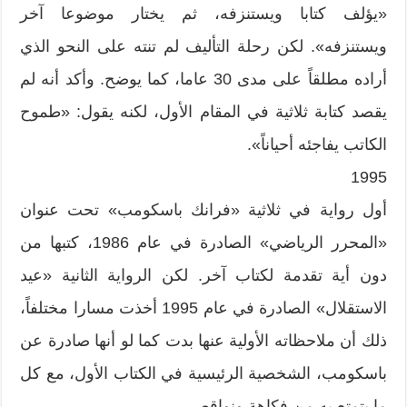
«يؤلف كتابا ويستنزفه، ثم يختار موضوعا آخر
ويستنزفه». لكن رحلة التأليف لم تنته على النحو الذي
أراده مطلقاً على مدى 30 عاما، كما يوضح. وأكد أنه لم
يقصد كتابة ثلاثية في المقام الأول، لكنه يقول: «طموح
الكاتب يفاجئه أحياناً».
1995
أول رواية في ثلاثية «فرانك باسكومب» تحت عنوان
«المحرر الرياضي» الصادرة في عام 1986، كتبها من
دون أية تقدمة لكتاب آخر. لكن الرواية الثانية «عيد
الاستقلال» الصادرة في عام 1995 أخذت مسارا مختلفاً،
ذلك أن ملاحظاته الأولية عنها بدت كما لو أنها صادرة عن
باسكومب، الشخصية الرئيسية في الكتاب الأول، مع كل
ما يتمتع به من فكاهة ونواقص.