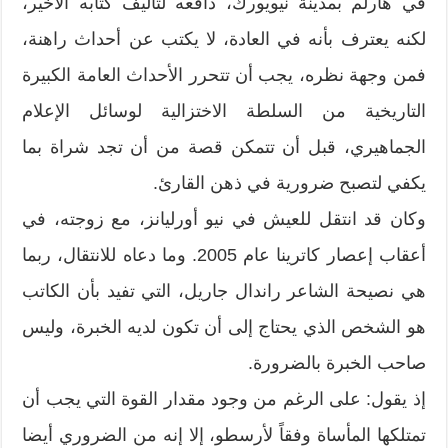
في هارلم بمدينة نيويورك، دافعه لتأليف كتابه الأخير،
لكنه يعترف بأنه في العادة، لا يكتب عن أحداث راهنة،
فمن وجهة نظره، يجب أن تتحرر الأحداث العامة الكبيرة
التاريخية من السلطة الاختزالية لوسائل الإعلام
الجماهيري، قبل أن تتمكن قصة من أن تجد شراة بما
يكفي لتصبح ضرورية في ذهن القارئ.
وكان قد انتقل للعيش في نيو أورليانز، مع زوجته، في
أعقاب إعصار كاترينا عام 2005. وما دعاه للانتقال، ربما
هي نصيحة الشاعر راندال جاريل، التي تفيد بأن الكاتب
هو الشخص الذي يحتاج إلى أن تكون لديه الخبرة، وليس
صاحب الخبرة بالضرورة.
إذ يقول: على الرغم من وجود مقدار القوة التي يجب أن
تمتلكها المأساة وفقاً لأرسطو، إلا إنه من الضروري أيضا