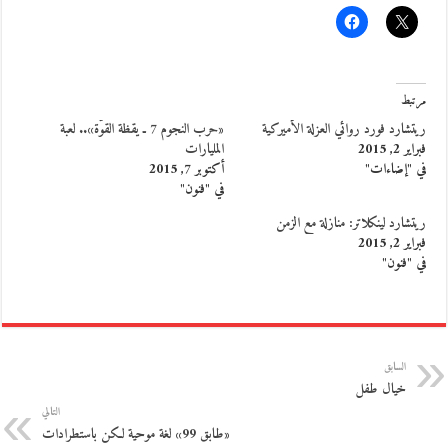
مرتبط
ريتشارد فورد روائي العزلة الأميركية
«حرب النجوم 7 ـ يقظة القوّة».. لعبة
فبراير 2, 2015
المليارات
في "إضاءات"
أكتوبر 7, 2015
في "فنون"
ريتشارد لينكلاتر: منازلة مع الزمن
فبراير 2, 2015
في "فنون"
السابق
خيال طفل
التالي
«طابق 99» لغة موحية لكن باستطرادات