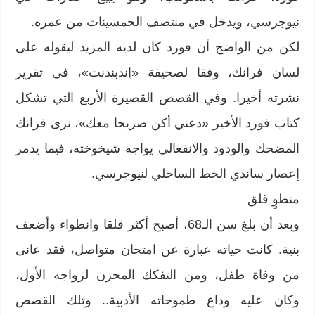
نيوجرسي، ويدخل في منتصف الخمسينات من عمره.
لكن من الواضح أن فورد كان لديه المزيد ليقوله على
لسان فرانك، وفقا لصحيفة «إندبندنت»، في تقرير
نشرته أخيرا. وفي القصص القصيرة الأربع التي تشكل
كتاب فورد الأخير «دعني أكن صريحا معك»، نرى فرانك
المضحك والودود والانفعالي يواجه شيخوخته، فيما يدمر
إعصار ساندي الخط الساحلي لنيوجرسي.
منطوٍ قلق
وبعد أن بلغ سن الـ68، أصبح أكثر قلقا وانطواء وأضعف
بنية. كانت حياته عبارة عن امتحان متواصل، فقد عانى
من وفاة طفل، ومن التفكك المحزن لزواجه الأول،
وكان عليه وداع طموحاته الأدبية.. وتلك القصص