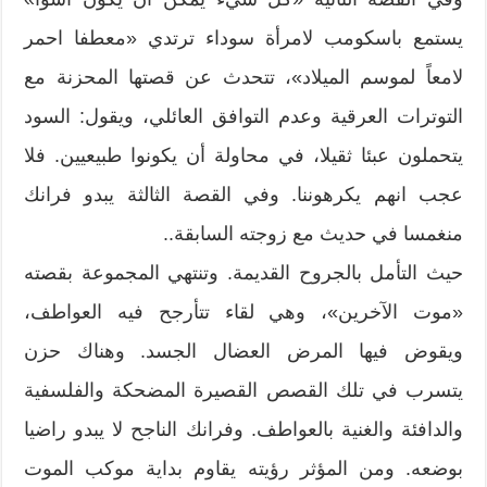
يستمع باسكومب لامرأة سوداء ترتدي «معطفا احمر
لامعاً لموسم الميلاد»، تتحدث عن قصتها المحزنة مع
التوترات العرقية وعدم التوافق العائلي، ويقول: السود
يتحملون عبئا ثقيلا، في محاولة أن يكونوا طبيعيين. فلا
عجب انهم يكرهوننا. وفي القصة الثالثة يبدو فرانك
منغمسا في حديث مع زوجته السابقة..
حيث التأمل بالجروح القديمة. وتنتهي المجموعة بقصته
«موت الآخرين»، وهي لقاء تتأرجح فيه العواطف،
ويقوض فيها المرض العضال الجسد. وهناك حزن
يتسرب في تلك القصص القصيرة المضحكة والفلسفية
والدافئة والغنية بالعواطف. وفرانك الناجح لا يبدو راضيا
بوضعه. ومن المؤثر رؤيته يقاوم بداية موكب الموت