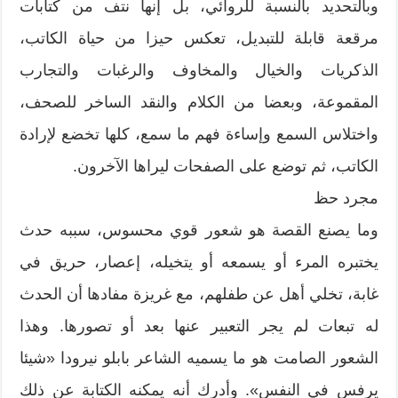
وبالتحديد بالنسبة للروائي، بل إنها نتف من كتابات
مرقعة قابلة للتبديل، تعكس حيزا من حياة الكاتب،
الذكريات والخيال والمخاوف والرغبات والتجارب
المقموعة، وبعضا من الكلام والنقد الساخر للصحف،
واختلاس السمع وإساءة فهم ما سمع، كلها تخضع لإرادة
الكاتب، ثم توضع على الصفحات ليراها الآخرون.
مجرد حظ
وما يصنع القصة هو شعور قوي محسوس، سببه حدث
يختبره المرء أو يسمعه أو يتخيله، إعصار، حريق في
غابة، تخلي أهل عن طفلهم، مع غريزة مفادها أن الحدث
له تبعات لم يجر التعبير عنها بعد أو تصورها. وهذا
الشعور الصامت هو ما يسميه الشاعر بابلو نيرودا «شيئا
يرفس في النفس». وأدرك أنه يمكنه الكتابة عن ذلك