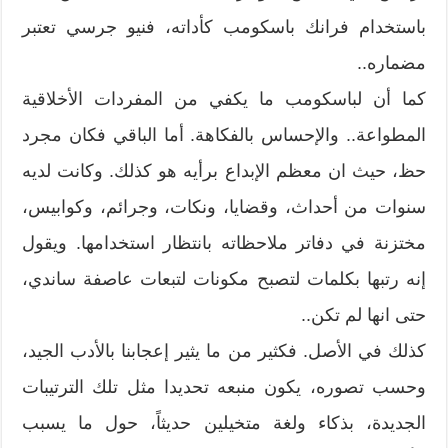
باستخدام فرانك باسكومب كأداته، فنيو جرسي تعتبر
مضماره..
كما أن لباسكومب ما يكفي من المفردات الأخلاقية
المطواعة.. والإحساس بالفكاهة. أما الباقي فكان مجرد
حظ، حيث ان معظم الإبداع برأيه هو كذلك. وكانت لديه
سنوات من أحداث، وقضايا، ونكات، وجرائم، وكوابيس،
مختزنة في دفاتر ملاحظاته بانتظار استخدامها. ويقول
إنه رتبها بكلمات لتصبح مكونات لتبعات عاصفة ساندي،
حتى انها لم تكن..
كذلك في الأصل. فكثير من ما يثير إعجابنا بالأدب الجيد،
وحسب تصوره، يكون منبعه تحديدا مثل تلك الترتيبات
الجديدة، بذكاء ولغة متخيلين حديثاً، حول ما يسبب