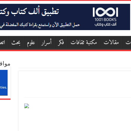
ات
مقالات
مكتبة ثقافات
فكر
أسرار
علوم
بحث
اتص
مواق