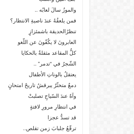
والموزُ سالَ لعابُه ..
فمن يلعقُهُ عندَ ناصيةِ الانتظار؟
تنظرُالحديقة باشمئزازٍ
العابرونَ لا يكُفّونَ عن اللّغو
كلُّ المقاعد مثقلةٌ بالحكايا
الشّجرُ في “تدمر” ..
يعتقلُ بالوناتِ الأطفال
دمعٌ متخثّرٌ يبرقشُ تاريخََ امتحانٍ
وآهٌ عندَ السّياجِ تصلبتْ
في انتظارِ مرورِ لافتةٍ
قد تسدُّ عجزا
ترقّعُ جلبابَ زمن تقلص..