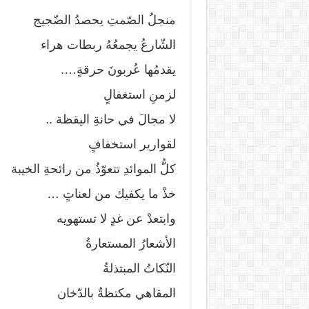
منجلُ الصّمتِ يحصدُ الضّجيج
الشّارعُ يجمعُهُ ربطات هراء
يقدمُها عُربونَ حرقةٍ….
لزمنِ استغفالٍ
لا مجالَ في حانةِ اليقظة ..
لقوارير استخفافٍ
كلُّ الموائدِ تتعوّذُ من رائحةِ الخيبة
خذْ ما يكفيك من لعناتٍ …
وابتعدْ عن غدٍ لا تستهويه
الأشعارُ المستعارةُ
النّكاتُ المبتذلةُ
المقاهي مكتظةٌ بالدّخان