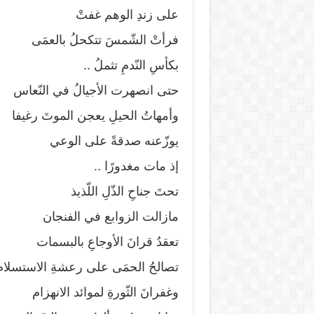
على زندِ الوهم غفتْ
فرأتْ الشّمسَ تتكحلُ بالعمَى
بكأسِ النّدمِ تثملُ ..
حتى انصهرت الأجيالُ في النّعاس
وأمهاتُ الحيلِ يعجن الموتَ رغيفا
يوزّعنه صدقةً على الوعي
إذ مات مغدورًا ..
تحتَ جناحِ الذّلِ اللّذيذ
مازالت الزوابع في الفنجان
تعقدُ قرانَ الأوجاعِ بالبسمات
تصالحُ الحمَى على رعشةِ الاستسلام
وغفرانَ الثّورةِ لموائد الانهزام