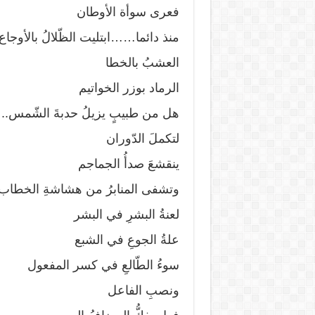
فعرى سوأة الأوطان
منذ دائما……ابتليت الظّلالُ بالأوجاع
العشبُ بالخطا
الرماد بوزر الخواتيم
هل من طبيبٍ يزيلُ حدبةَ الشّمس..
لتكملَ الدّوران
ينقشعَ صدأُ الجماجم
وتشفى المنابرُ من هشاشةِ الخطاب
لعنةُ البشرِ في البشر
علةُ الجوعِ في الشبع
سوءُ الطّالعِ في كسر المفعول
ونصبِ الفاعل