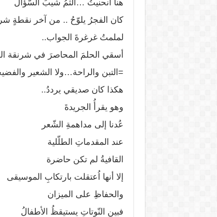
هنا انحنيتُ …ألثمُ شيبَ السّؤال
كان الفجرُ يلوّحُ .. من آخر نقطةٍ شر
لملمتُ غرغرةَ الجواب..
أسقي الحلمَ المحاصرَ في شرنقة ال
=التبن والراحة…ولا الشعير والفضي
هكذا كان صديقي يرددُ..
وهو يقرأُ الجريدةَ
عُدنا إلى مداهمةِ الشّعر
عند المقدماتِ الطلّلية
القافيةُ لم تكن حاضرة
إلا أنها اُعتقلت بارتكابِ الموسيقى
والحفاظِ على الميزان
فبين النّوتاتِ يستيقظُ الأطفالُ