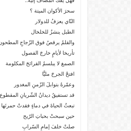
فهل يفكُّ المضافُ إليه..
سحرَ الأكوان الميتة ؟
النّاي يعزفُ للدولار
الطبل ينشزُ للخلخال
والقلمُ يرقصُ فوق الزّجاجِ المطحون 
تأريخا لأيامٍ خارجَ الفصول
الصمغ لا يبلسمُ القرائحَ المكلومة
افتحْ الجرحَ مليًّا
وعمّرهُ بتوابلَ الزّمنِ المغدور
قد تستفيقُ ديدانُ الشّريانِ المقطوع
تبعثُ الحياةَ في دماءٍ فقدتْ حمرتَها
حين سبحتْ بحباتِ الرّيح
صلتْ خلفَ إمامِ السّرابِ