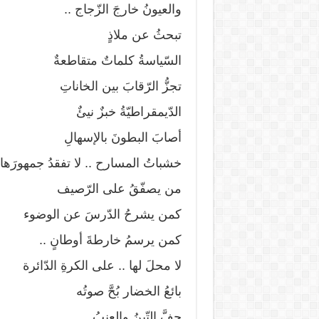
والعيونُ خارجَ الزّجاج ..
تبحثُ عن ملاذٍ
السّياسةُ كلماتٌ متقاطعةٌ
تجزُّ الرّقابَ بين الخاناتِ
الدّيمقراطيّةُ خبزٌ نيئٌ
أصابَ البطونَ بالإسهالِ
خشباتُ المسارح .. لا تفقدُ جمهورَها
من يصفّقُ على الرّصيف
كمن يشرحُ الدّرسَ عن الوضوء
كمن يرسمُ خارطةَ أوطانٍ ..
لا محلَ لها .. على الكرةِ الدّائرة
بائعُ الخضار بُحَّ صوتُه
جفَّ التّينُ والعنبُ