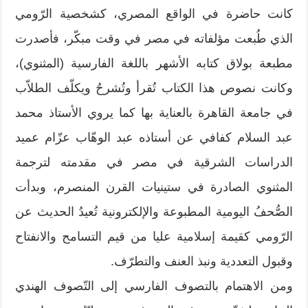
كانت حاضرة في الواقع المصري، كشخصية الرّومي
الذي طُبعت مؤلفاته في مصر في وقت مبكّر، فأصدرت
مطبعة بولاق كتابه الأشهر باللغة الفارسية (المثنوي)،
وكانت نصوص هذا الكتاب تُقرأ وتُشرحُ ويكلّف الطلاّب
في جامعة القاهرة بالعناية بها كما يروي الأستاذ محمد
عبد السلام كفافي عن أستاذه عبد الوهّاب عزّام عميد
الدراسات الشرقية في مصر في مقدمته لترجمة
المثنوي الصادرة في ستينيات القرن المنصرم، وبدأت
الصُّحفُ اليومية المطبوعة والإلكترونية تُعيدُ الحديث عن
الرّومي كقيمة إسلامية عليا من قيم التسامح والانفتاح
وقبول التعددية ونبذ العنف والتطرّف.
ومن الاهتمام بالتصوف الفارسي إلى التّصوف الهندي