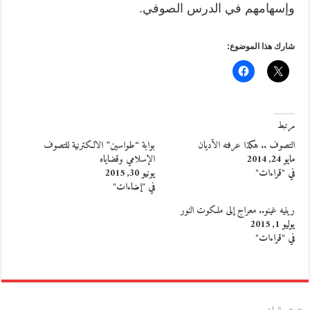
وإسهامهم في الدرس الصوفي.
شارك هذا الموضوع:
مرتبط
التصوف .. هكذا عرفته الأديان
بوابة “طواسين” الالكترنية للتصوف
مايو 24, 2014
الإسلامي وقضاياه
في "قراءات"
يونيو 30, 2015
في "إضاءات"
رينيه غينو.. معراج إلى ملكوت النور
يوليو 1, 2015
في "قراءات"
السابق