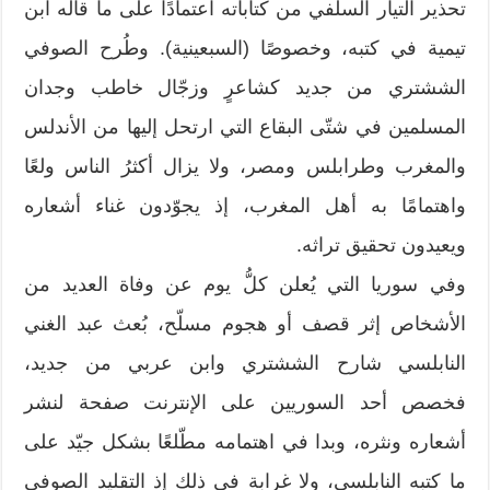
تحذير التيار السلفي من كتاباته اعتمادًا على ما قاله ابن
تيمية في كتبه، وخصوصًا (السبعينية). وطُرح الصوفي
الششتري من جديد كشاعرٍ وزجّال خاطب وجدان
المسلمين في شتّى البقاع التي ارتحل إليها من الأندلس
والمغرب وطرابلس ومصر، ولا يزال أكثرُ الناس ولعًا
واهتمامًا به أهل المغرب، إذ يجوّدون غناء أشعاره
ويعيدون تحقيق تراثه.
وفي سوريا التي يُعلن كلُّ يوم عن وفاة العديد من
الأشخاص إثر قصف أو هجوم مسلّح، بُعث عبد الغني
النابلسي شارح الششتري وابن عربي من جديد،
فخصص أحد السوريين على الإنترنت صفحة لنشر
أشعاره ونثره، وبدا في اهتمامه مطّلعًا بشكل جيّد على
ما كتبه النابلسي، ولا غرابة في ذلك إذ التقليد الصوفي