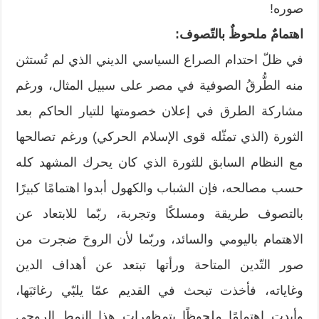
صوره!
اهتمامٌ ملحوظٌ بالتّصوف:
في ظلّ احتدام الصراع السياسي الديني الذي لم تُستثن
منه الطُّرقُ الصوفية في مصر على سبيل المثال، ورغم
مشاركة الطرق في إعلان خصومتها للتيار الحاكم بعد
الثورة (الذي تمثّله قوى الإسلام الحركي) ورغم تصالحها
مع النظام السابق للثورة الذي كان يحرك المشهد كله
حسب مصالحه، فإن الشباب والكهول أبدوا اهتمامًا كبيرًا
بالتصوف طريقة ومسلكًا وتجربة، ربّما للابتعاد عن
الاهتمام باليومي والسائد، وربّما لأن الروحَ ضجرت من
صور التّدين المتاحة ورأتها تبتعد عن أهداف الدين
وغاياته، فأخذت تبحث في القديم عمّا يلبّي رغائبَها،
وأبدت اهتمامًا ملحوظًا بتمظهرات هذا النمط الروحي