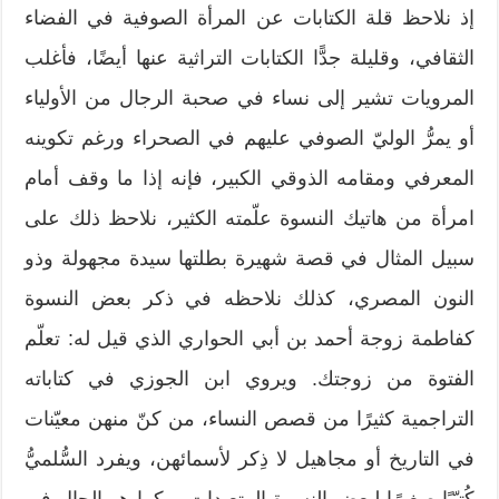
إذ نلاحظ قلة الكتابات عن المرأة الصوفية في الفضاء
الثقافي، وقليلة جدًّا الكتابات التراثية عنها أيضًا، فأغلب
المرويات تشير إلى نساء في صحبة الرجال من الأولياء
أو يمرُّ الوليّ الصوفي عليهم في الصحراء ورغم تكوينه
المعرفي ومقامه الذوقي الكبير، فإنه إذا ما وقف أمام
امرأة من هاتيك النسوة علّمته الكثير، نلاحظ ذلك على
سبيل المثال في قصة شهيرة بطلتها سيدة مجهولة وذو
النون المصري، كذلك نلاحظه في ذكر بعض النسوة
كفاطمة زوجة أحمد بن أبي الحواري الذي قيل له: تعلّم
الفتوة من زوجتك. ويروي ابن الجوزي في كتاباته
التراجمية كثيرًا من قصص النساء، من كنّ منهن معيّنات
في التاريخ أو مجاهيل لا ذِكر لأسمائهن، ويفرد السُّلميُّ
كُتيّبًا صغيرًا لبعض النسوة المتعبدات، وكما هو الحال في