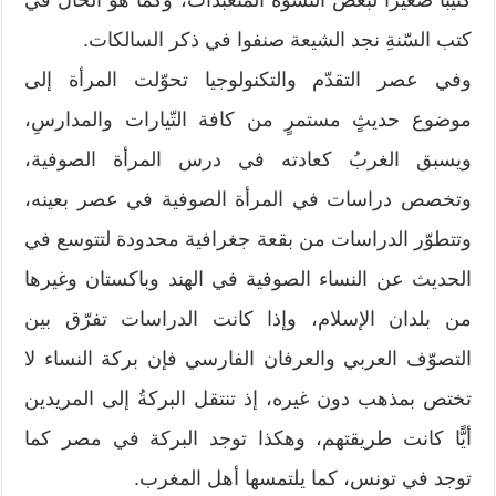
كتب السّنةِ نجد الشيعة صنفوا في ذكر السالكات.
وفي عصر التقدّم والتكنولوجيا تحوّلت المرأة إلى
موضوع حديثٍ مستمرٍ من كافة التّيارات والمدارسِ،
ويسبق الغربُ كعادته في درس المرأة الصوفية،
وتخصص دراسات في المرأة الصوفية في عصر بعينه،
وتتطوّر الدراسات من بقعة جغرافية محدودة لتتوسع في
الحديث عن النساء الصوفية في الهند وباكستان وغيرها
من بلدان الإسلام، وإذا كانت الدراسات تفرّق بين
التصوّف العربي والعرفان الفارسي فإن بركة النساء لا
تختص بمذهب دون غيره، إذ تنتقل البركةُ إلى المريدين
أيًّا كانت طريقتهم، وهكذا توجد البركة في مصر كما
توجد في تونس، كما يلتمسها أهل المغرب.