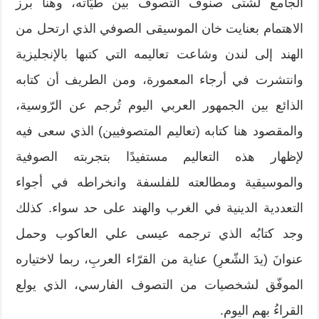
الجامع لشتّى صنوف التصوف بين طيّاته، وهنا برز
الاهتمام بعنايت خان الموسيقى الصوفي الذي ارتحل من
الهند إلى لندن وشاعت تعاليمه التي كتبها بالإنجليزية
وانتشرت في أرجاء المعمورة، ومن الطريف أن كتابه
الذائع بين الجمهور العربي اليوم تُرجم عن الرّوسية،
والمقصود هنا كتابه (تعاليم المتصوفيين) الذي سعى فيه
لإظهار هذه التعاليم مستفيدًا بتجربته الصوفية
والموسيقية ومطالعته للفلسفة وانخراطه في أجواء
التعددية الدينية في الغرب والهند على حد سواء. كذلك
وجد كتابُه الذي ترجمه عيسى علي العاكوب وحمل
عنوانَ (يدَ الشّعرِ) عناية من القرّاء العربِ، ربما لاختياره
الموفّق لشخصيات من التصوف الفارسي، الذي يولع
القراءُ بهم اليوم.