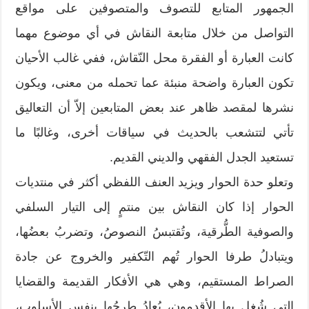
الجمهور المتابع للتصوف والمتصوفين على مواقع
التواصل من خلال متابعة النقاش في أي موضوع مهما
كانت العبارة أو الفقرة محل النّقاش، ففي غالب الأحيان
تكون العبارة واضحة منبئة عما تحمله من معنى، ويكون
نشرها لمقصد ظاهر عند بعض المتابعين إلاّ أن التعاليق
تأتي لتتشعب بالحديث في سياقات أخرى، وغالبًا ما
تستعيد الجدل الفقهي والديني القديم.
وتعلو حدة الحوار ويزيد العنف اللفظي أكثر في منتديات
الحوار إذا كان النقاش بين منتمٍ إلى التيار السلفي
والصوفية الطُّرقية، وتُقتبسُ النصوصُ، وتضربُ بعضُها،
ويتبادلُ طرفا الحوار تُهم التّكفير والخروج عن جادة
الصراط المستقيم، وهي هي الأفكار القديمة والقضايا
التي شُغل بها الأقدمون، يُعادُ طرحُها بنفسِ الأسلوبِ،