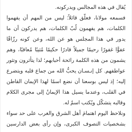
يُقال في هذه المجالس ويدركونه.
فسمعه مولانا، فعلّق قائلاً: ليس من المهم أن يفهموا
الكلمات، هم يفهمون لُبّ الكلمات، هم يدركون أن ما
يدور في هذا المجلس هو عن الله، وعن كونه رزّاقًا
عفوًّا غفورًا رحيمًا جميلاً قادرًا حكيمًا مُثيبًا مُعاقبًا، وهم
يشمون من هذه الكلمة رائحة أحبابهم؛ لذا يتأثرون وتثور
عواطفهم. كل إنـسـان يحبُّ الله من جماع قلبه ويتضرع
إليه؛ إذ ليس بوسعنا أن نضع اسمًا لهذا الإيمان القاطن
في القلب، وعندما يسيل هذا الإيمانُ إلى مجرى الكلام
وقالبه يتشكّل ويُكتب اسمٌ له.
ونلاحظ اليوم اهتمامَ أهل الشرق والغرب على حد سواء
بشخصيات التصوف الكبرى، وإن رأى بعض الدارسين