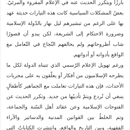
بارزًا ويتكرر الحديث عنه في الإعلام المقروء والمرئيّ.
بعضُ المشكلات السياسية كانت هذه التيارات حديثة عهد
بها على الرغم من تبشيرهم ليل نهار بالدّولة الإسلامية
وضرورة الاحتكام إلى الشريعة، لكن يبدو أن قصورًا
شاب أطروحاتهم ولم يحالفهم النّجاح في التّعامل مع
الواقع بأدواته أو أدواتهم.
ورغم تهويل الإعلام الرّسمي الذي تتبناه الدولة لكل ما
يطرحه الإسلاميون من أفكار أو يعلّقون به على مجريات
الأحداث، فإن هذه التيارات تعاملت مع الجماهير كأطفالٍ
ينبغي أن تُردع ويتمّ تأديبُها من جديد. وتكرر الحديث عن
الفتوحات الإسلامية وعن عقائد أهل السّنة والجماعة،
وتم الخلطُ بين القوانين المدنية والدساتير والآراء
الفقهية، وبين التاريخ والواقع، وانتشرت الكتاباتُ التي