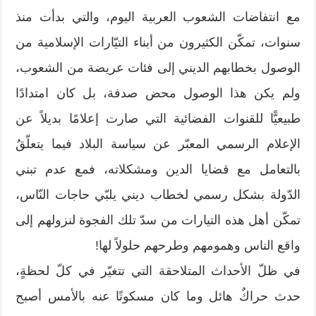
مع انتفاضات الشعوب العربية اليوم، والتي بدأت منذ
سنوات، تمكّن الكثيرون من أبناء التيّارات الإسلامية من
الوصول بخطابهم الديني إلى فئات عريضة من الشعوب،
ولم يكن هذا الوصول محض صدفة، بل كان امتدادًا
طبيعيًّا للقنوات الفضائية التي صارت إعلامًا بديلاً عن
الإعلام الرسمي المعبّر عن سياسة البلاد فيما يتعلّقُ
بالتعامل مع قضايا الدين ومشكلاته، فمع عدم تبني
الدّولة بشكل رسمي لخطاب ديني يلبّي حاجات النّاس،
تمكّن أهل هذه التيارات من سدّ تلك الفجوة لنزولهم إلى
واقع الناس وهمومهم وطرحهم حلولاً لها!
في ظلّ الأحداث المتلاحقة التي تتغيّر في كلّ لحظةٍ،
حدث حراكٌ هائل وما كان مسكوتًا عنه بالأمس أصبح