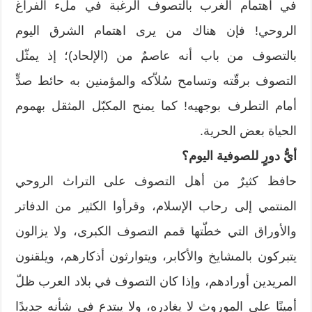
في اهتمام الغرب بالتصوف الرغبة في ملء الفراغ
الروحي! فإن هناك من يرى اهتمام الشرق اليوم
بالتصوف من باب أنه عاصمٌ من (الإلحاد)؛ إذ يمثّل
التصوف برقّته وتسامح سُلاّكه والمؤمنين به حائط صدٍّ
أمام التطرف بوجهيه! كما يمنح المكبّل المثقل بهموم
الحياة بعض الحرية.
أيُّ دورٍ للصوفية اليوم؟
حافظ كثيرٌ من أهل التصوف على التراث الروحي
المنتمي إلى رحاب الإسلام، وقرأوا الكثير من الدفاتر
والأوراق التي خطّتها قمم التصوف الكبرى، ولا يزالون
يتبركون بالمشايخ والأكابر، ويتوارثون أذكارهم، ويلقنون
المريدين أورادهم، وإذا كان التصوف في بلاد العرب ظلّ
أمينًا على الموروث لا يغادره، ولا يبتدع في شأنه جديدًا