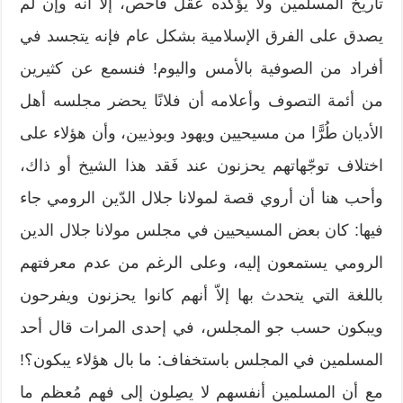
تاريخ المسلمين ولا يؤكده عقل فاحص، إلاّ أنه وإن لم
يصدق على الفرق الإسلامية بشكل عام فإنه يتجسد في
أفراد من الصوفية بالأمس واليوم! فنسمع عن كثيرين
من أئمة التصوف وأعلامه أن فلانًا يحضر مجلسه أهل
الأديان طُرًّا من مسيحيين ويهود وبوذيين، وأن هؤلاء على
اختلاف توجّهاتهم يحزنون عند فَقد هذا الشيخ أو ذاك،
وأحب هنا أن أروي قصة لمولانا جلال الدّين الرومي جاء
فيها: كان بعض المسيحيين في مجلس مولانا جلال الدين
الرومي يستمعون إليه، وعلى الرغم من عدم معرفتهم
باللغة التي يتحدث بها إلاّ أنهم كانوا يحزنون ويفرحون
ويبكون حسب جو المجلس، في إحدى المرات قال أحد
المسلمين في المجلس باستخفاف: ما بال هؤلاء يبكون؟!
مع أن المسلمين أنفسهم لا يصِلون إلى فهم مُعظم ما