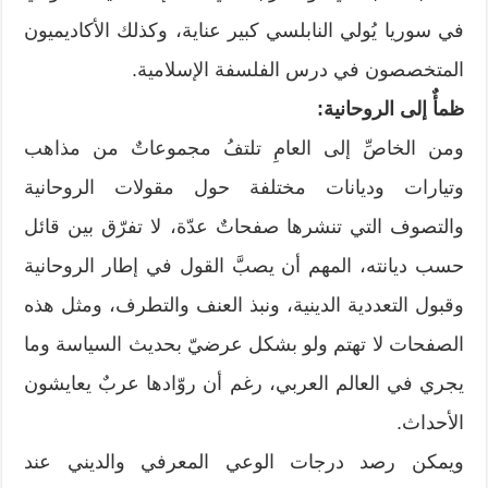
في سوريا يُولي النابلسي كبير عناية، وكذلك الأكاديميون
المتخصصون في درس الفلسفة الإسلامية.
ظمأٌ إلى الروحانية:
ومن الخاصِّ إلى العامِ تلتفُ مجموعاتٌ من مذاهب
وتيارات وديانات مختلفة حول مقولات الروحانية
والتصوف التي تنشرها صفحاتٌ عدّة، لا تفرّق بين قائل
حسب ديانته، المهم أن يصبَّ القول في إطار الروحانية
وقبول التعددية الدينية، ونبذ العنف والتطرف، ومثل هذه
الصفحات لا تهتم ولو بشكل عرضيّ بحديث السياسة وما
يجري في العالم العربي، رغم أن روّادها عربٌ يعايشون
الأحداث.
ويمكن رصد درجات الوعي المعرفي والديني عند