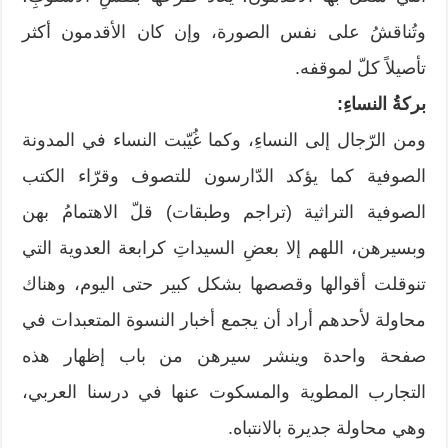
وتُناقشُ على نفس الصورة، وإن كان الأقدمون أكثر
تأصيلاً كلّ لموقفه.
بركةُ النساءِ:
ومن الرّجال إلى النساءِ، وكما غُيّبت النساء في المدونة
الصوفية كما يؤكد الدّارسون للتصوف وقرّاء الكتب
الصوفية التراثية (تراجم وطبقات) قلّ الاهتمامُ بهن
وبسيرهن، اللهم إلا بعضِ السيداتِ كرابعة العدوية التي
تنوقلت أقوالها وقصصها بشكل كبير حتى اليوم، وهناك
محاولة لأحدهم أراد أن يجمع أخبار النسوة المتعبدات في
صفحة واحدة وينشر سيرهن من باب إظهار هذه
التجارب المطوية والمسكوت عنها في درسنا العربي،
وهي محاولة جديرة بالانتباه.