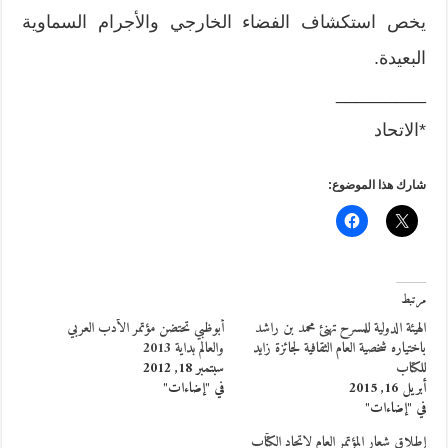
يخص استكشاف الفضاء الخارجي والأجرام السماوية
البعيدة.
_________
*الاتحاد
شارك هذا الموضوع:
مرتبط
الهيئة الدولية للمسرح تهنئ محمد بن راشد
أبوظبي تحتضن مؤتمر الأدب العربي
باختياره شخصية العام الثقافية لجائزة زايد
والعالم بداية 2013
للكتاب
سبتمبر 18, 2012
أبريل 16, 2015
في "إضاءات"
في "إضاءات"
إطلاق شعار المؤتمر العام لاتحاد الكتّاب