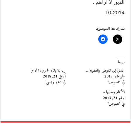
الذين لا أراهم .
10-2014
شارك هذا الموضوع:
مرتبط
خذني إلى الفوضى والطفولة…
رباعيّة بلاد ما وراء الحاجز
مايو 26, 2013
أبريل 21, 2018
في "نصوص"
في "خبر رئيسي"
الألغام ومعانيها ..
نوفمبر 21, 2013
في "نصوص"