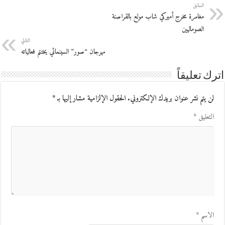
السابق
مغامرة مخرج أميركي شاب مولع بالقراصنة
الصوماليين
التالي
مهرجان “صور” السينمائي يختتم فعالياته
اترك تعليقاً
لن يتم نشر عنوان بريدك الإلكتروني.
الحقول الإلزامية مشار إليها بـ
*
التعليق
*
الاسم
*