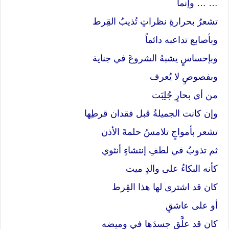
… … وإنما
تشعرُ بحرارةِ نظراتٍ تُذيبُ القِرط
وبأصابع تداعبه دائماً
وبإحساسٍ يشبهُ الشروعَ في جناية
وبفصوصٍ لا يُعرف
من أي بحارٍ جُلِبَت
وإن كانت الجميلةُ قبل فقدان قرطِها
تشعر بأمواجٍ تلامسُ حلمةَ الأذن
ثم تذوبُ في لطفِ إنتشاءٍ أنثوي
كأنه البكاءُ على والدٍ ميت
كان قد اشترى لها هذا القِرط
أو على عاشقٍ
كان قد علَّق جسدَها في وميضه