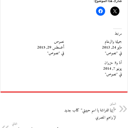
شارك هذا الموضوع:
مرتبط
جميلة والرخام
نصوص
مايو 24, 2013
أغسطس 29, 2015
في "نصوص"
في "نصوص"
أنا و5 حزيران
يونيو 7, 2014
في "نصوص"
السابق
“أيتها الفراشة يا اسم حبيبتي” كتاب جديد
لإبراهيم المصري
التالي