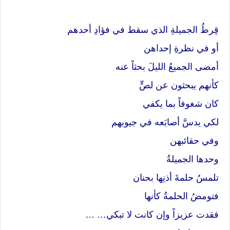
قِرطُ الجميلةِ الذي سقط في فؤادِ أحدهم
أو في نظرةِ إحداهن
أمضى الجميعُ الليلَ بحثاً عنه
كأنهم يبحثون عن لصٍّ
كان شغوفاً بما يكفي
لكي يدسَّ أصابَعه في جيوبهم
وفي حقائبهن
وحدها الجميلةُ
تلمسُ حلمةَ أذنِها بحنان
فتومضُ الحلمةُ كأنها
فقدت عزيزاً وإن كانت لا تبكي… …