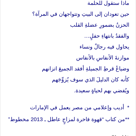
ماذا ستقول للحلمة
حين تعودان إلى البيتِ وتتواجهان في المرآة؟
الحزنُ بضمورِ عضلةِ القلب
والفقدُ بانتهاءِ حفلٍ…
يحاول فيه رجالٌ ونساء
موازنةَ الأنفاسِ بالأنفاس
وضياعُ قرطِ الجميلةِ أفقد الجميعَ اتزانهم
كأنه كان الدليلَ الذي سوف يُزوِّجَهم
ويُفضي بهم لحياةٍ سعيدة.
* أديب وإعلامي من مصر يعمل في الإمارات
**من كتاب “قهوة فاخرة لمزاجٍ عاطل ـ 2013 مخطوط”