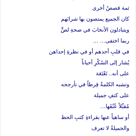
ثمة قصصٌ أخرى
كان الجميع يمتصون بها شرابَهم
ويتبادلون الأنخابَ في صحةِ لصٍّ
ربما اختفى… …
في قلبِ أحدهم أو في نظرةِ إحداهن
يُشار إلى السُكْرِ أحياناً
على أنه.. تَعْتَعَة
وتشبه الكلمةُ قِرطاً في تأرجحه
على كتفِ جميلة
مُقبِّلاً عُنُقَها…
أو ساهياً عنها بقراءةِ كتبِ الحظ
والجميلةُ لا تعرف