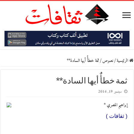
الرئيسية
/
نصوص
/
ثمة خطأٌ أيها السادة**
ثمة خطأٌ أيها السادة**
سبتمبر 19, 2014
إبراهيم المصري *
( ثقافات )