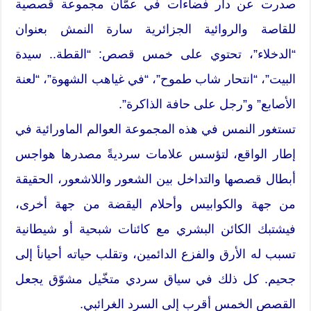
صدرت عن دار فضاءات في عمّان مجموعة قصصية
للقاصة والروائية الجزائرية سارة النمش بعنوان
“الدخلاء”، تحتوي على خمس قصص: “القطة.. سيدة
البيت”، “انتحار شاب طموح”، “في غياهب الشهوة”، “لعنة
الأصابع” و”رجل على حافة الذاكرة”.
تستغور النمس في هذه المجموعة العوالم الماورائية في
إطار الواقع، لتؤسس علامات سرديةً مصدرها هواجس
أبطال قصصها والتداخل بين الشعور واللاشعور، الحقيقة
من جهة والكوابيس وأحلام اليقضة من جهة أخرى،
فيشتبك الكائن البشري مع كائنات شبحية أو شيطانية
تسبب له الأرق والفزع الدائمين، وتقلب حياته أحيانأ إلى
جحيم. كل ذلك في سياق سردي متخّيل مشوّق يجعل
القصص الخمس أقرب إلى السرد الغرائبي.