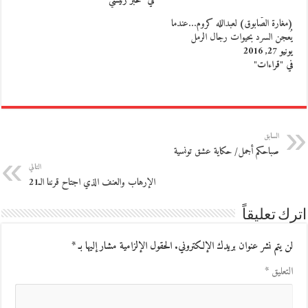
في "خبر رئيسي"
(مغارة الصّابوق) لعبدالله كروم…عندما
يُعجن السرد بحيوات رجال الرمل
يونيو 27, 2016
في "قراءات"
السابق
صباحكم أجمل/ حكاية عشق تونسية
التالي
الإرهاب والعنف الذي اجتاح قرننا الـ21
اترك تعليقاً
لن يتم نشر عنوان بريدك الإلكتروني.
الحقول الإلزامية مشار إليها بـ
*
التعليق
*