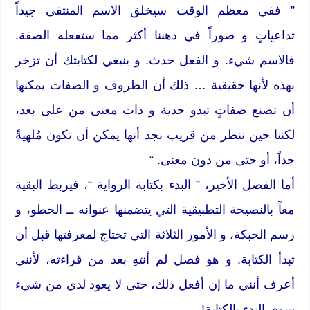
” ففي معظم الوقت سيخلق الاسم المنتقى جيداً
تداعياتٍ و صوراً في ذهننا أكثر مما ستفعله الصفة.
فالاسم شيء. و الفعل حدث. و ينبغي لكتابتك أن تزخر
بهذه لأنها حقيقية … ذلك أن الظروف و الصفات يمكنها
أن تصنع صفاتٍ تبدو جدية و ذات معنى من على بعد،
لكننا حين ننظر من قريب نجد أنها يمكن أن تكون مُلهيةً
جداً، أو حتى من دون معنى. “
أما الفصل الأخير، ” البدء بكتابة الرواية “، فيربط البقية
معاً بالنصيحة التطبيقية التي يتضمنها عنوانه ــ الخطو، و
رسم الحبكة، و الأمور الثلاثة التي تحتاج لمعرفتها قبل أن
تبدأ الكتابة. و هو فصل لم أنتهِ بعد من قراءته، لأنني
أعرف أنني ما إن أفعل ذلك، حتى لا يعود لدي من شيء
سوى البدء بالكتابة!