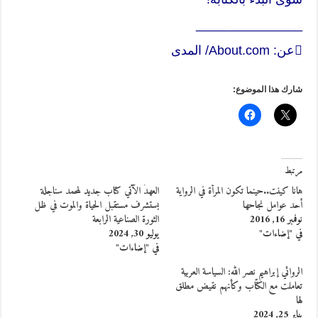
_______________
عن: About.com/ المدى
شارك هذا الموضوع:
مرتبط
هانا كينت..حينما تكون المرأة في الرواية
العهدُ الآتي كتاب جديد لمحمد سناجلة
أحد عوامل نجاحها
يستشرف مستقبل الحياة والموت في ظل
نوفمبر 16, 2016
الثورة الصناعية الرابعة
في "إضاءات"
يوليو 30, 2024
في "إضاءات"
الروائي إبراهيم نصر الله: السياسة العربية
تعاملت مع الكتّاب وكأنهم نقيض مطلق
لها
يناير 25, 2024