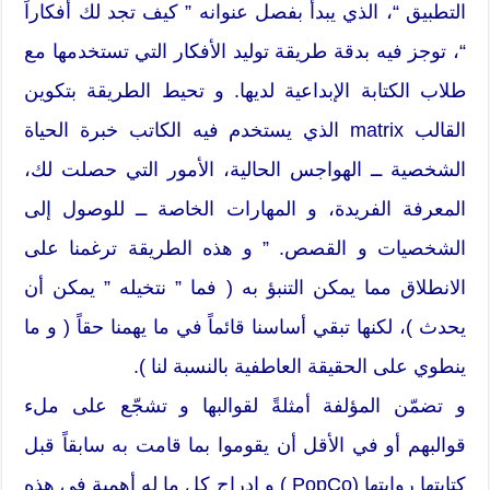
التطبيق “، الذي يبدأ بفصل عنوانه ” كيف تجد لك أفكاراً
“، توجز فيه بدقة طريقة توليد الأفكار التي تستخدمها مع
طلاب الكتابة الإبداعية لديها. و تحيط الطريقة بتكوين
القالب matrix الذي يستخدم فيه الكاتب خبرة الحياة
الشخصية ــ الهواجس الحالية، الأمور التي حصلت لك،
المعرفة الفريدة، و المهارات الخاصة ــ للوصول إلى
الشخصيات و القصص. ” و هذه الطريقة ترغمنا على
الانطلاق مما يمكن التنبؤ به ( فما ” نتخيله ” يمكن أن
يحدث )، لكنها تبقي أساسنا قائماً في ما يهمنا حقاً ( و ما
ينطوي على الحقيقة العاطفية بالنسبة لنا ).
و تضمّن المؤلفة أمثلةً لقوالبها و تشجّع على ملء
قوالبهم أو في الأقل أن يقوموا بما قامت به سابقاً قبل
كتابتها روايتها (PopCo ) و إدراج كل ما له أهمية في هذه