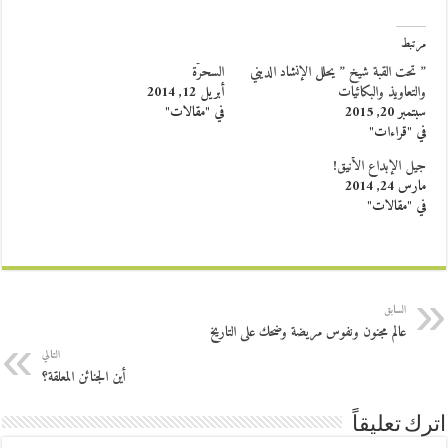
مرتبط
” تحت القبة شيخ ” يحلل الإنشاد الديني
السحرّة
والتعاويذ والبكائيات
أبريل 12, 2014
سبتمبر 20, 2015
في "مقالات"
في "قراءات"
جيل الإبداع الأنيق!
مارس 24, 2014
في "مقالات"
السابق
عالم مجنون ونفوس مريضة وضحك على التاريخ
التالي
أين الجنائن المعلقة؟
اترك تعليقاً