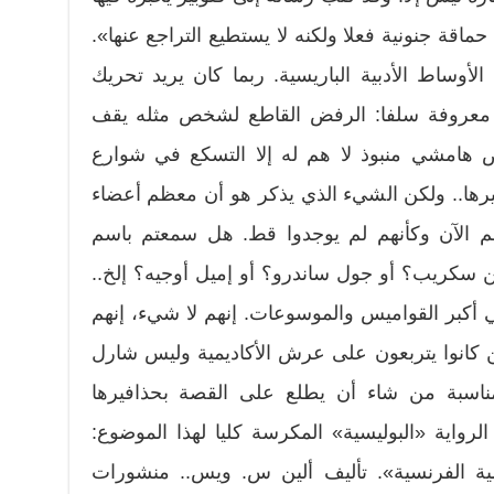
حماقة جنونية فعلا ولكنه لا يستطيع التراجع عنها».
لأوساط الأدبية الباريسية. ربما كان يريد تحريك
جة معروفة سلفا: الرفض القاطع لشخص مثله يقف
 هامشي منبوذ لا هم له إلا التسكع في شوارع
خيرها.. ولكن الشيء الذي يذكر هو أن معظم أعضاء
هم الآن وكأنهم لم يوجدوا قط. هل سمعتم باسم
 سكريب؟ أو جول ساندرو؟ أو إميل أوجيه؟ إلخ..
 أكبر القواميس والموسوعات. إنهم لا شيء، إنهم
ن كانوا يتربعون على عرش الأكاديمية وليس شارل
المناسبة من شاء أن يطلع على القصة بحذافيرها
لرواية «البوليسية» المكرسة كليا لهذا الموضوع:
يمية الفرنسية». تأليف ألين س. ويس.. منشورات