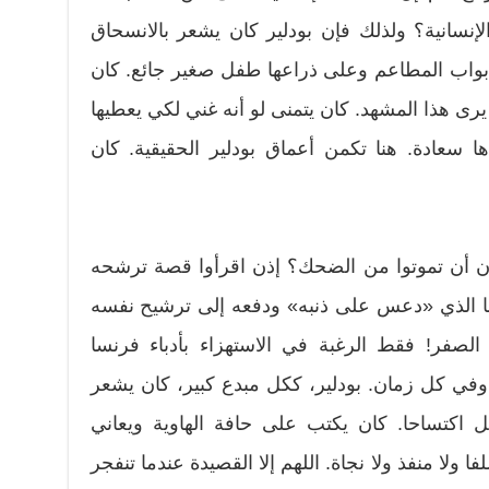
انية؟ ولذلك فإن بودلير كان يشعر بالانسحاق
بواب المطاعم وعلى ذراعها طفل صغير جائع. كان
يرى هذا المشهد. كان يتمنى لو أنه غني لكي يعطيها
 سعادة. هنا تكمن أعماق بودلير الحقيقية. كان
 أن تموتوا من الضحك؟ إذن اقرأوا قصة ترشحه
 ما الذي «دعس على ذنبه» ودفعه إلى ترشيح نفسه
صفر! فقط الرغبة في الاستهزاء بأدباء فرنسا
وفي كل زمان. بودلير، ككل مبدع كبير، كان يشعر
ل اكتساحا. كان يكتب على حافة الهاوية ويعاني
ا ولا منفذ ولا نجاة. اللهم إلا القصيدة عندما تنفجر