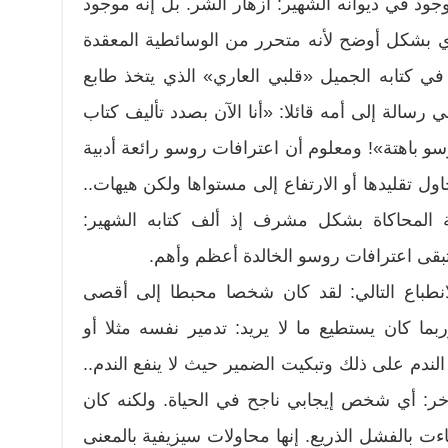
ود في ديوانه الشهير: أزهار الشر. بل إنه موجود
أي بشكل أوضح لأنه متحرر من الوسائطية المعقدة
 في كتابه الجميل «قلبي العاري» الذي يتخذ طابع
ي رسالة إلى أمه قائلا: «أنا الآن بصدد تأليف كتاب
باهتة»! ومعلوم أن اعترافات روسو رائعة أدبية
 تقليدها أو الارتفاع إلى مستواها ولكن هيهات..
 المحاكاة بشكل مشرف إذ ألف كتابه الشهير:
تبقى اعترافات روسو الخالدة أعظم وأهم.
لانطباع التالي: لقد كان شخصا محبطا إلى أقصى
بما كان يستطيع ما لا يريد: تدمير نفسه مثلا أو
ندم على ذلك وتبكيت الضمير حيث لا ينفع الندم..
خر: أي شخص إيجابي ناجح في الحياة. ولكنه كان
ت بالفشل الذريع. إنها محاولات سيزيفية بالمعنى