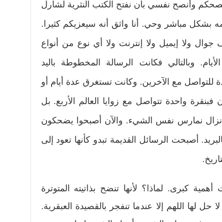
صحكم وأنصح نفسي بأن نفتح الكتب النثرية لشارل
 بشكل مباشر وحي. أنا واثق أنه سيعزيكم كثيرا.
وال ولا إيميل ولا إنترنت ولا أي نوع من أنواع
لأيام. وبالتالي فكانت الرسالة المخطوطة باليد
دة للتواصل مع الآخرين. وكانت تستغرق عدة أيام أو
فبنقرة واحدة تتواصل مع زوايا العالم الأربع. بل
نزال نمارس نفس الشيء. والآن أصبحوا يضحكون
بريد. أصبحت الرسائل القديمة تبدو كأنها تعود إلى
اريخ.
أهمية كبرى. لماذا؟ لأنها تنضح بذاتيته المتوترة
 حل لها اللهم إلا عندما تنفجر بالقصيدة العبقرية.