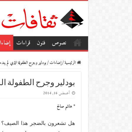
نصوص
فنون
قراءات
إضاء
الرئيسية
/
إضاءات
/
بودلير وجرح الطفولة الذي لم يند
بودلير وجرح الطفولة ال
أغسطس 16, 2014
* هاشم صالح
هل تشعرون بالضجر هذا الصيف؟ ه