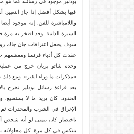
بودلير موجود في رسائله كما هو موج
فيها بشكل أفضل إذا جاز التعبير: 
واللامباشرة للفن. إنه موجود أيضا
السيرة الذاتية. وقد افتخر به مرة ف
سوف يجعل اعترافات جان جاك روسو 
عقدت كل أدباء فرنسا ومعظمهم حاول
وحده شاتو بريان خرج من عملية
«مذكرات ما وراء القبر». ومع ذلك 
بعد قراءة رسائل بودلير نخرج با
الحدود. كان يريد ما لا يستطيع. ور
الإغراق في الشرب والمخدرات ثم ال
باختصار كان يتمنى لو أنه شخص آ
ينتكس في كل مرة. كل محاولاته باء