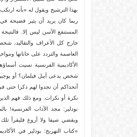
بهذا الترشيح ويقول له «بأنه ارتكب 
ربما كان يريد أن يثير فضيحة في ا
المستنقع الآسن ليس إلا. فالنتي
خارج كل الأعراف والتقاليد، شخص
العاصمة والتردد على حاناتها وموا
الأكاديمية الفرنسية نسيت أسماؤ
شخص يدعى آبيل فيلمان؟ أو يوجين
أتحداكم أن تجدوا لهم ذكرا حتى في
نكرة أو نكرات. ومع ذلك فهم الذي
بودلير: مجد الآداب الفرنسية! ب
ويقضي صيفا ولا أروع فليقرأ تلك ا
«كتاب التهريج: بودلير في الأكاد