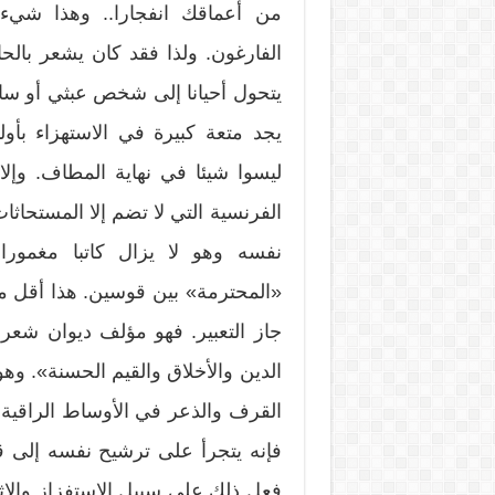
من أعماقك انفجارا.. وهذا شيء ل
الفارغون. ولذا فقد كان يشعر بالحا
يتحول أحيانا إلى شخص عبثي أو سا
يجد متعة كبيرة في الاستهزاء بأ
ليسوا شيئا في نهاية المطاف. وإل
الفرنسية التي لا تضم إلا المستحاث
نفسه وهو لا يزال كاتبا مغمورا
«المحترمة» بين قوسين. هذا أقل م
جاز التعبير. فهو مؤلف ديوان شعر
الدين والأخلاق والقيم الحسنة». وه
القرف والذعر في الأوساط الراقية..
فإنه يتجرأ على ترشيح نفسه إلى قد
فعل ذلك على سبيل الاستفزاز والإثا