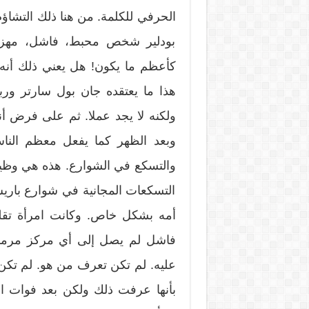
الحرفي للكلمة. من هنا ذلك التشاؤم
بودلير شخص محبط، فاشل، مهزوم
كأعظم ما يكون! هل يعني ذلك أنه
هذا ما يعتقده جان بول سارتر ورب
ولكنه لا يجد عملا. ثم على فرض أن
وبعد الظهر كما يفعل معظم الناس
والتسكع في الشوارع. هذه هي وظيف
التسكعات المجانية في شوارع باريس
أمه بشكل خاص. وكانت امرأة تقلي
فاشل لم يصل إلى أي مركز مرموق 
عليه. لم تكن تعرف من هو. لم تكن 