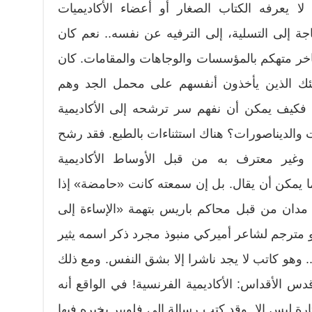
ا يعرفه الكتاب الصغار أو أعضاء الأكاديميات
جة إلى التسلية، إلى الترفيه عن نفسه.. نعم كان
خر متهكم بالمؤسسات والوجاهات والمقامات. كان
ولئك الذين يأخذون أنفسهم على محمل الجد وهم
ا فكيف يمكن أن نفهم سر ترشحه إلى الأكاديمية
ات والديناصورات؟ هناك استثناءات بالطبع. فقد رشح
 وغير معترف به من قبل الأوساط الأكاديمية
ا يمكن أن يقال. بل إن سمعته كانت «حامضة» إذا
 مدان من قبل محاكم باريس بتهمة «الإساءة إلى
و مترجم لشاعر أميركي منبوذ مجرد ذكر اسمه يثير
 وهو كاتب لا يجد ناشرا إلا بشق النفس. ومع ذلك
س الأقداس: الأكاديمية الفرنسية! في الواقع أنه
رة ليس إلا. وقد كتب رسالة إلى فلوبير يخبره فيها