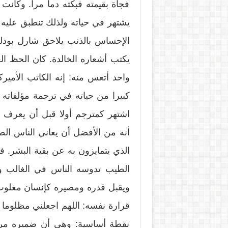
فجأة بقيمته فبكته دما مرا. وكانت 
يشتهر في حياته ولذلك تنطبق عليه 
الإحساس بالذنب يلاحق شارل بودلي
يكتب أشعاره الخالدة. كان الحظ الع
واحد أتعس منه: إنه الكاتب الأمير
كبيرا من حياته في ترجمة مؤلفاته إل
اشتهر كمترجم أولا قبل أن يعرف 
أنه من الأفضل أن يعاني الناس الطيب
الذي يتمايزون به عن بقية البشر. في
الطيب تدوسه الناس في الغالب وتت
ويقبل قدره ومصيره كإنسان مغلوب 
قرارة نفسه: اللهم اجعلني مظلوما ل
نقطة أساسية: وهي أن ضميره مرتا