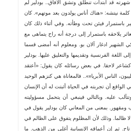
شهرته قد ابتدأت تنطلق وتشق الآفاق.. بودلير لم
كلمة نيتشه: «هناك أناس يولدون بعد موتهم». كان
ر باستمرار فيئن تحت وطأته. وفي أثناء ذلك كان
اثر يلاحقه باستمرار إلى درجة أنه راح يتماهى مع
كي الشهير ادغار آلان بو. ومعلوم أنه أمضى قسما
ى اللغة الفرنسية وتقديمها والتعليق عليها. بودلير
كشاعر لاحقا. في بعض رسائله كان يقول: «أعتقد
ون، الناس الأبرياء».. فالمعاناة هي كنزهم الوحيد
 الواقع أن تجربته في الحياة أثبتت له أن الإنسان
آلب عليه. وبالتالي فينبغي أن يتحمل مسؤوليته
ومقهور. بمعنى من المعاني كان بودلير يقول في
ا ظالما. وذلك لأن المظلوم يتفوق على الظالم في
ح. ثم إن أعماقه الإنسانية أغلى من الذهب. ما