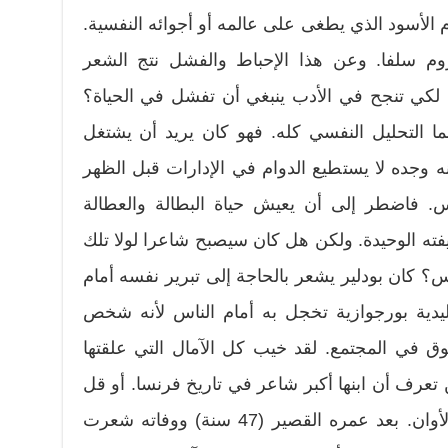
 الأسود الذي يطغى على عالمه أو أجوائه النفسية.
 سلفا. وعن هذا الإحباط والفشل نتج الشعر
 لكي تنجح في الأدب ينبغي أن تفشل في الحياة؟
ما التحليل النفسي كله. فهو كان يريد أن يشتغل
ه وجده لا يستطيع الدوام في الإدارات قبل الظهر
. فاضطر إلى أن يعيش حياة البطالة والعطالة
ته الوحيدة. ولكن هل كان سيصبح شاعرا لولا تلك
؟ كان بودلير يشعر بالحاجة إلى تبرير نفسه أمام
دية بورجوازية تخجل به أمام الناس لأنه شخص
في المجتمع. لقد خيب كل الآمال التي علقتها
تعرف أن ابنها أكبر شاعر في تاريخ فرنسا. أو قل
بأنها عرفت ذلك ولكن بعد فوات الأوان. بعد عمره القصير (47 سنة) ووفاته شعرت