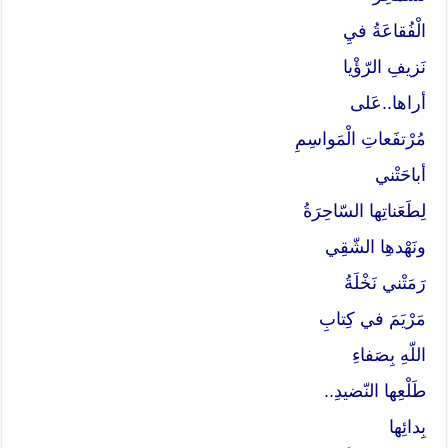
الْفُقاعَةُ فيِ
نَزيفِ الرّؤْيا
أراها..عَلى
مُرْتفَعاتِ الْمَواسِمِ
أباحَتْني
لِطَعَناتِها السّاحِرَةُ
ونَهْدهِا الشّقِي
رَمَتْني نَخْلَةُ
مَرْيَمَ في كِتابِ
اللّهِ بِصَفاءِ
طَلْعِها النّضيدِ..
بِدائِها