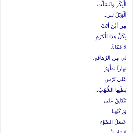
الْبِكْر وانْسَلَّتِ
اَلْوَيْلُ لـي..
مِن أيْنَ أتَتْ
بِكُلِّ هذا الْكَرْمِ..
لا فَكاكَ
لي مِن الرّهافَةِ.
نَهاراً تَظْهَرُ
عَلى تُرْسِ
بَطْنِها الشُّهُبُ..
يَنْدَلِقُ عَلى
وَرَكَيْهـا
عَسَلُ الضّوْء
لا تَحْمِلُ