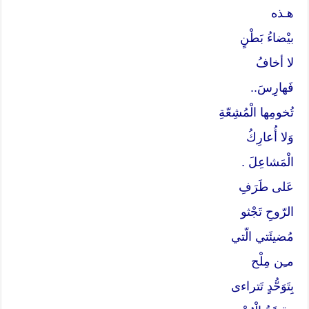
هـذه
بيْضاءُ بَطْنٍ
لا أخافُ
فَهارِسَ..
تُخومِها الْمُشِعّةِ
وَلا أُعارِكُ
الْمَشاعِلَ .
عَلى طَرَفِ
الرّوحِ تَجْثو
مُضيئَتي الّتي
مـِن مِلْح
بِتَوَحُّدٍ تَتراءى