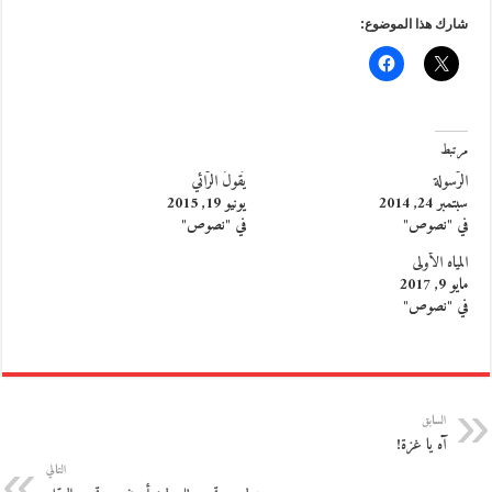
شارك هذا الموضوع:
مرتبط
الرّسولة
يَقولُ الرّائي
سبتمبر 24, 2014
يونيو 19, 2015
في "نصوص"
في "نصوص"
المياه الأولى
مايو 9, 2017
في "نصوص"
السابق
آه يا غزة!
التالي