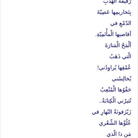
رَقيقَةُ الْهُدْبِ
بِتَخاريمِها عَصِيّةَ
الدّمْعِ في
أقاصيها الْمأْتَمِيّةِ.
ألْمَحُ الْمَنارَةَ
الّتي ذَهَبُ
عُمْقِها يُراوِدُني!
يُخالِسُني
حَقْوُها الْمُتْعِبُ
تُثيرُني الْكِتابَةُ..
زَيْزَفونَةُ النّهارِ في
عُلُوِّها الشِّعْري
مَن ذا الّذي