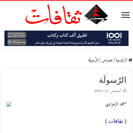
الرئيسية
/
نصوص
/
الرّسولَة
الرّسولَة
أغسطس 12, 2014
*محمد الزهراوي
( ثقافات )