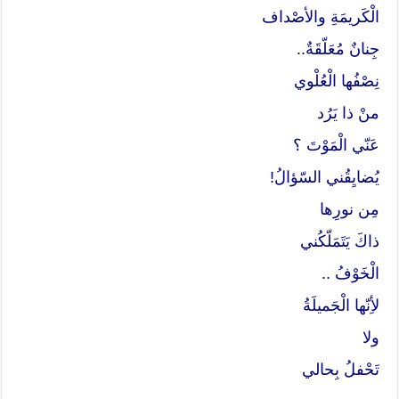
الْكَريمَةِ والأصْداف
جِنانٌ مُعَلّقَةٌ..
نِصْفُها الْعُلْوي
منْ ذا يَرُد
عَنّي الْمَوْتَ ؟
يُضايِقُني السّؤالُ!
مِن نورِها
ذاكَ يَتَمَلّكُني
الْخَوْفُ ..
لأِنّها الْجَميلَةُ
ولا
تَحْفلُ بِحالي