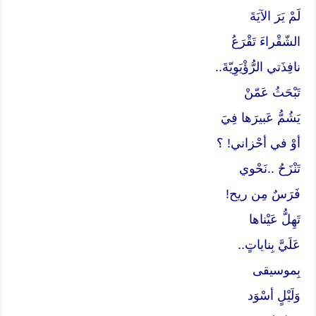
لَمْ يَرَ الآيَةَ
الشّقْراءَ تَقْرَعُ
نافِذَتي الرُّؤْيَوِيّةَ..
تَبْحَثُ عَمّنْ
يَشُمُّ عَبيرَها فِيَ
أوْ في أحْزاني! ؟
تَنْزَحُ ..نَحْوي
فَرَسٌ مِن ريح!
تَهِلُّ عَيْناها
عَلَيَّ بِناياتٍ..
بِموسيقى
وَلَيْلٍ أسْوَد