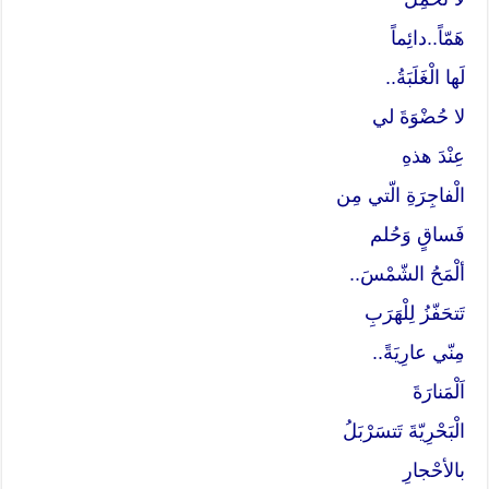
هَمّاً..دائِماً
لَها الْغَلَبَةُ..
لا حُضْوَةَ لي
عِنْدَ هذهِ
الْفاجِرَةِ الّتي مِن
فَساقٍ وَحُلم
ألْمَحُ الشّمْسَ..
تَتحَفّزُ لِلْهَرَبِ
مِنّي عارِيَةً..
اَلْمَنارَةَ
الْبَحْرِيّةَ تَتسَرْبَلُ
بالأحْجارِ