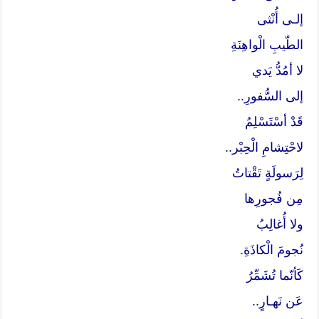
إلـى أُنْثى
الطّيبِ الْواهِنَةِ
لا أمُدُّ يَدي
إلى السُّفورِ..
قَدْ أسْتَسْلِمُ
لاحْتِشامِ الْحِبْر..
لِرَسولَةٍ تَقْتاتُ
مِن فُجورِها
ولا أُغالِبُ
نُجومَ الْكاذَةِ.
كَأنّما تُشَمِّرُ
عَن نَهـارٍ..