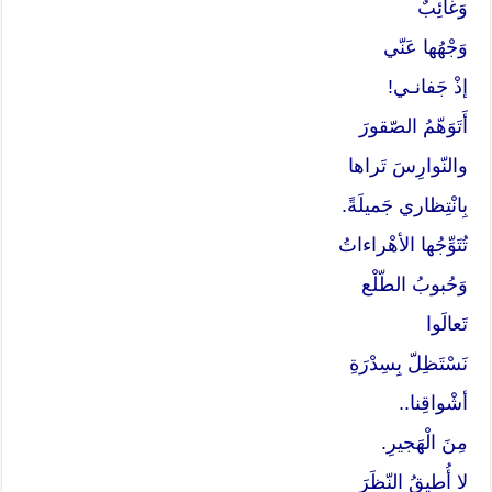
وَغائِبٌ
وَجْهُها عَنّي
إذْ جَفانـي!
أَتَوَهّمُ الصّقورَ
والنّوارِسَ تَراها
بِانْتِظاري جَميلَةً.
تُتَوِّجُها الأهْراءاتُ
وَحُبوبُ الطّلْع
تَعالَوا
نَسْتَظِلّ بِسِدْرَةِ
أشْواقِنا..
مِنَ الْهَجيرِ.
لا أُطيقُ النّظَرَ