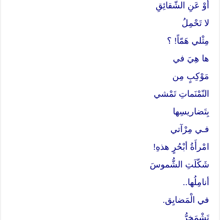
أوْ عَنِ الشّقائِقِ
لا تَحْمِلُ
مِثْلي هَمّاً! ؟
ها هِيَ في
مَوْكِبٍ مِن
النّمْنَماتِ تَمْشي
بِتَضاريسِها
فـي مِرْآتي
امْرأَةُ أبْحُرٍ هذهِ!
شَكّلَتِ الشُّموسَ
أنامِلُها..
في الْمَضايِق.
تَشْمَخِرُّ